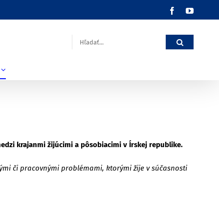
Facebook
YouTub
Hľadať:
dzi krajanmi žijúcimi a pôsobiacimi v Írskej republike.
ými či pracovnými problémami, ktorými žije v súčasnosti