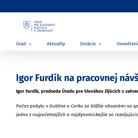
Skip
to
content
Úrad
Aktuality
Dotácie
Osvedčen
Igor Furdík na pracovnej návš
Igor Furdík, predseda Úradu pre Slovákov žijúcich v zahra
Počas pobytu v Dubline a Corku sa bližšie oboznámi so sp
jedna z najpočetnejších a najdynamickejšie sa rozvíjajúc