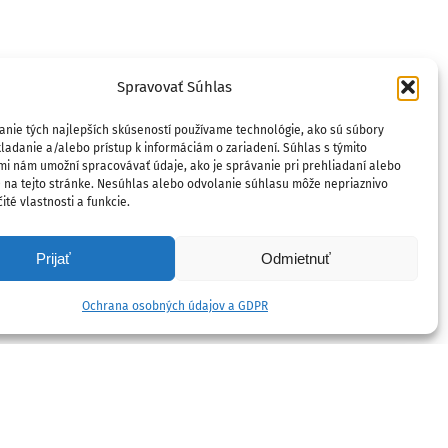
Spravovať Súhlas
anie tých najlepších skúseností používame technológie, ako sú súbory
ladanie a/alebo prístup k informáciám o zariadení. Súhlas s týmito
mi nám umožní spracovávať údaje, ako je správanie pri prehliadaní alebo
D na tejto stránke. Nesúhlas alebo odvolanie súhlasu môže nepriaznivo
ité vlastnosti a funkcie.
Prijať
Odmietnuť
Ochrana osobných údajov a GDPR