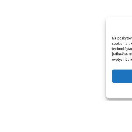
Na poskytov
cookie na uk
technológia
jedinečné I
ovplyvniť urč