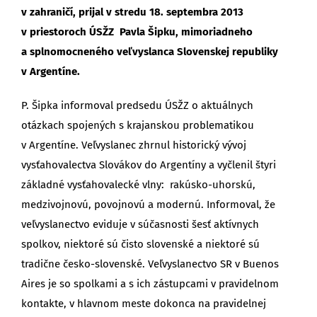
v zahraničí, prijal v stredu 18. septembra 2013
v priestoroch ÚSŽZ Pavla Šipku, mimoriadneho
a splnomocneného veľvyslanca Slovenskej republiky
v Argentíne.
P. Šipka informoval predsedu ÚSŽZ o aktuálnych
otázkach spojených s krajanskou problematikou
v Argentíne. Veľvyslanec zhrnul historický vývoj
vysťahovalectva Slovákov do Argentíny a vyčlenil štyri
základné vysťahovalecké vlny: rakúsko-uhorskú,
medzivojnovú, povojnovú a modernú. Informoval, že
veľvyslanectvo eviduje v súčasnosti šesť aktívnych
spolkov, niektoré sú čisto slovenské a niektoré sú
tradične česko-slovenské. Veľvyslanectvo SR v Buenos
Aires je so spolkami a s ich zástupcami v pravidelnom
kontakte, v hlavnom meste dokonca na pravidelnej