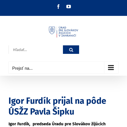
Skip
Facebook
YouTube
to
content
Hľadať:
Prejsť na...
Igor Furdík prijal na pôde
ÚSŽZ Pavla Šipku
Igor Furdík, predseda Úradu pre Slovákov žijúcich