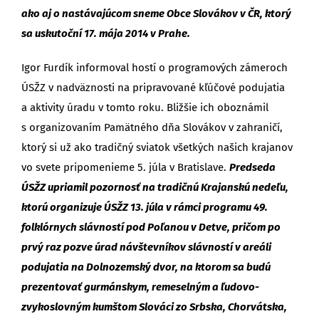
ako aj o nastávajúcom sneme Obce Slovákov v ČR, ktorý
sa uskutoční 17. mája 2014 v Prahe.
Igor Furdík informoval hostí o programových zámeroch
ÚSŽZ v nadväznosti na pripravované kľúčové podujatia
a aktivity úradu v tomto roku. Bližšie ich oboznámil
s organizovaním Pamätného dňa Slovákov v zahraničí,
ktorý si už ako tradičný sviatok všetkých našich krajanov
vo svete pripomenieme 5. júla v Bratislave.
Predseda
ÚSŽZ upriamil pozornosť na tradičnú Krajanskú nedeľu,
ktorú organizuje ÚSŽZ 13. júla v rámci programu 49.
folklórnych slávností pod Poľanou v Detve, pričom po
prvý raz pozve úrad návštevníkov slávností v areáli
podujatia na Dolnozemský dvor, na ktorom sa budú
prezentovať gurmánskym, remeselným a ľudovo-
zvykoslovným kumštom Slováci zo Srbska, Chorvátska,