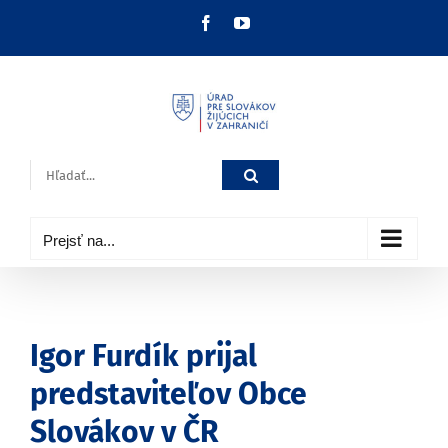
Skip
Facebook
YouTube
to
content
Hľadať:
Prejsť na...
Igor Furdík prijal
predstaviteľov Obce
Slovákov v ČR