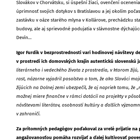
Slovákov v Chorvátsku, si úspešní žiaci, ovenčení oceneni
úprimnosť svojich dotykov s Bratislavou a jej okolím počas
zastávku v oáze starého mlyna v Kollárove, prechádzku star
budovy, ale aj sprievodné podujatia v slávnostne dýchajúc
Devín…
Igor Furdík v bezprostrednosti vari hodinovej návštevy d
v prostredí ich domovských krajín autentickú slovenskú 
literárneho i vedeckého života z prostredia, v ktorom žij
rast, názorne vyjadril posolstvo o tom, že ako Slováci ma
žijúcich na Dolnej zemi ubezpečil, že aj napriek tomu, že 
možnej miere finančne v rámci dotácií na projekty v pôsob
návštevami literátov, osobností kultúry a ďalších významn
v zahraničí.
Za prítomných pedagógov poďakoval za vrelé prijatie na 
angažovanosťou pomáha rozvíjať a ďalej kultivovať poves