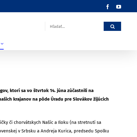
Facebook
YouTub
Hľadať:
, ktorí sa vo štvrtok 14. júna zúčastnili na
našich krajanov na pôde Úradu pre Slovákov žijúcich
čky či chorvátskych Našíc a Iloku (na stretnutí sa
lovenskej v Srbsku a Andreja Kurica, predsedu Spolku