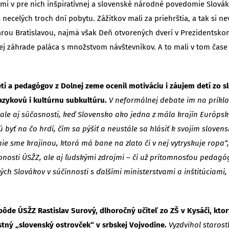
ami v pre nich inšpiratívnej a slovenské národné povedomie Slovák
 necelých troch dní pobytu. Zážitkov mali za priehrštia, a tak si 
ou Bratislavou, najmä však Deň otvorených dverí v Prezidentskom pa
ej záhrade paláca s množstvom návštevníkov. A to mali v tom čase
etí a pedagógov z Dolnej zeme ocenil motiváciu i záujem detí zo
jazykovú i kultúrnu subkultúru.
V neformálnej debate im na príkl
ú, ale aj súčasnosti, keď Slovensko ako jedna z mála krajín Európ
jú byť na čo hrdí, čím sa pýšiť a neustále sa hlásiť k svojim slov
„nie sme krajinou, ktorá má bane na zlato či v nej vytryskuje rop
nosti ÚSŽZ, ale aj ľudskými zdrojmi – či už prítomnosťou pedagóg
ých Slovákov v súčinnosti s ďalšími ministerstvami a inštitúciami
pôde ÚSŽZ Rastislav Surový, dlhoročný učiteľ zo ZŠ v Kysáči, k
tný „slovenský ostrovček“ v srbskej Vojvodine.
Vyzdvihol starost