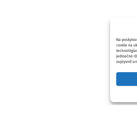
Na poskytov
cookie na uk
technológia
jedinečné I
ovplyvniť urč