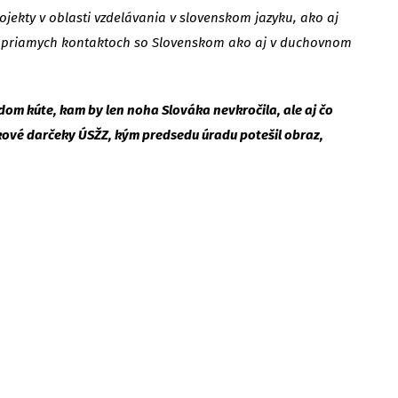
ekty v oblasti vzdelávania v slovenskom jazyku, ako aj
h priamych kontaktoch so Slovenskom ako aj v duchovnom
dom kúte, kam by len noha Slováka nevkročila, ale aj čo
kové darčeky ÚSŽZ, kým predsedu úradu potešil obraz,