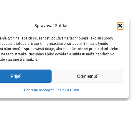
Spravovať Súhlas
anie tých najlepších skúseností používame technológie, ako sú súbory
ladanie a/alebo prístup k informáciám o zariadení. Súhlas s týmito
mi nám umožní spracovávať údaje, ako je správanie pri prehliadaní alebo
D na tejto stránke. Nesúhlas alebo odvolanie súhlasu môže nepriaznivo
ité vlastnosti a funkcie.
Prijať
Odmietnuť
Ochrana osobných údajov a GDPR