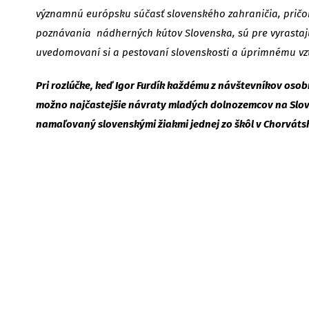
významnú európsku súčasť slovenského zahraničia, pričom
poznávania nádherných kútov Slovenska, sú pre vyrasta
uvedomovaní si a pestovaní slovenskosti a úprimnému vzťa
Pri rozlúčke, keď Igor Furdík každému z návštevníkov osob
možno najčastejšie návraty mladých dolnozemcov na Sloven
namaľovaný slovenskými žiakmi jednej zo škôl v Chorváts