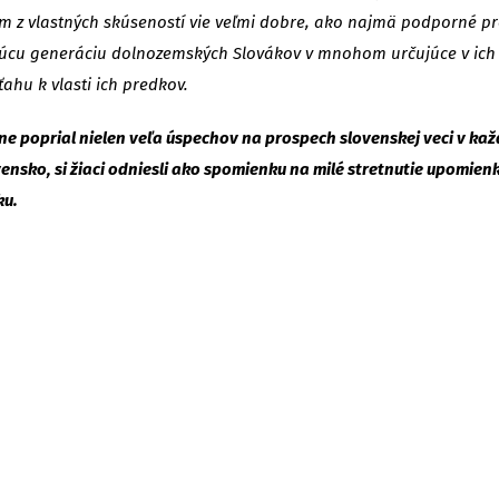
 z vlastných skúseností vie veľmi dobre, ako najmä podporné proj
júcu generáciu dolnozemských Slovákov v mnohom určujúce v ic
hu k vlasti ich predkov.
ne poprial nielen veľa úspechov na prospech slovenskej veci v kaž
sko, si žiaci odniesli ako spomienku na milé stretnutie upomien
ku.