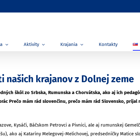
ia
Aktivity
Krajania
Kontakty
ti našich krajanov z Dolnej zeme
dných škôl zo Srbska, Rumunska a Chorvátska, ako aj ich pedagógov
prác Prečo mám rád slovenčinu, prečo mám rád Slovensko, prijal 
azove, Kysáči, Báčskom Petrovci a Pivnici, ale aj rumunskej Gemelči
ašu), ako aj Kataríny Melegovej-Melichovej, predsedníčky Matice s