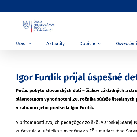
Skip
to
content
Úrad
Aktuality
Dotácie
Osvedčen
Igor Furdík prijal úspešné de
Počas pobytu slovenských detí – žiakov základných a stre
slávnostnom vyhodnotení 20. ročníka súťaže literárnych 
v zahraničí jeho predseda Igor Furdík.
V prítomnosti svojich pedagógov zo škôl v srbskej Starej P
zúčastnila aj učiteľka slovenčiny zo ZŠ z maďarského Sarv