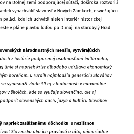
ov na Dolnej zemi podporujúcej súťaži, doširoka roztvorili
nevedeli vynachváliť slávnosť v Nových Zámkoch, osviežujúcu
láci, kde ich uchvátil nielen interiér historickej
 ešte v pláne plavbu loďou po Dunaji na starobylý Hrad
 slovenských národnostných menšín, vytvárajúcich
adoch z histórie podporenej osobnosťami kultúrneho,
skej únie si napriek kríze dlhodobo udržiava ekonomický
enským koreňom. I. Furdík najmladšiu generáciu Slovákov
a“, sa vynasnaží vláda SR aj v budúcnosti v maximálne
ov v školách, kde sa vyučuje slovenčina, ale aj
, podporiť slovenských duch, jazyk a kultúru Slovákov
torý napriek zaslúženému dôchodku s nezištnou
livosť Slovenska ako ich pravlasti o túto, mimoriadne