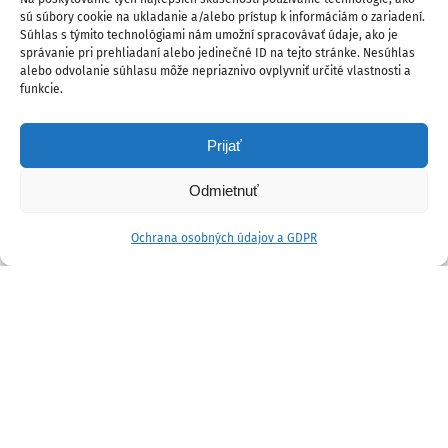
sú súbory cookie na ukladanie a/alebo prístup k informáciám o zariadení.
Súhlas s týmito technológiami nám umožní spracovávať údaje, ako je
správanie pri prehliadaní alebo jedinečné ID na tejto stránke. Nesúhlas
alebo odvolanie súhlasu môže nepriaznivo ovplyvniť určité vlastnosti a
funkcie.
Prijať
Odmietnuť
Ochrana osobných údajov a GDPR