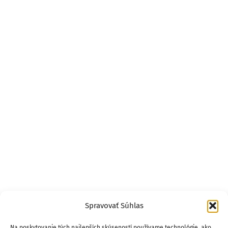
Spravovať Súhlas
Na poskytovanie tých najlepších skúseností používame technológie, ako