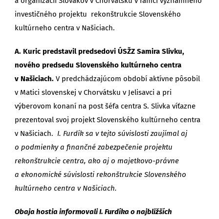
a organizácií Slovákov v Chorvátsku v rámci významného
investičného projektu rekonštrukcie Slovenského
kultúrneho centra v Našiciach.
A. Kuric predstavil predsedovi ÚSŽZ Samira Slivku,
nového predsedu Slovenského kultúrneho centra
v Našiciach.
V predchádzajúcom období aktívne pôsobil
v Matici slovenskej v Chorvátsku v Jelisavci a pri
výberovom konaní na post šéfa centra S. Slivka víťazne
prezentoval svoj projekt Slovenského kultúrneho centra
v Našiciach.
I. Furdík sa v tejto súvislosti zaujímal aj
o podmienky a finančné zabezpečenie projektu
rekonštrukcie centra, ako aj o majetkovo-právne
a ekonomické súvislosti rekonštrukcie Slovenského
kultúrneho centra v Našiciach.
Obaja hostia informovali I. Furdíka o najbližších