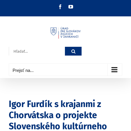
Skip
Facebook
YouTube
to
content
Hľadať:
Prejsť na...
Igor Furdík s krajanmi z
Chorvátska o projekte
Slovenského kultúrneho