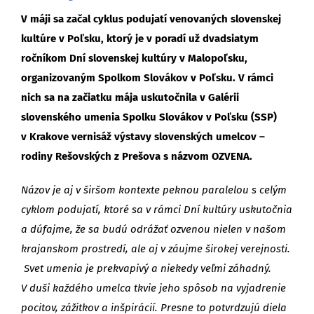
V máji sa začal cyklus podujatí venovaných slovenskej
kultúre v Poľsku, ktorý je v poradí už dvadsiatym
ročníkom Dní slovenskej kultúry v Malopoľsku,
organizovaným Spolkom Slovákov v Poľsku. V rámci
nich sa na začiatku mája uskutočnila v Galérii
slovenského umenia Spolku Slovákov v Poľsku (SSP)
v Krakove vernisáž výstavy slovenských umelcov –
rodiny Rešovských z Prešova s názvom OZVENA.
Názov je aj v širšom kontexte peknou paralelou s celým
cyklom podujatí, ktoré sa v rámci Dní kultúry uskutočnia
a dúfajme, že sa budú odrážať ozvenou nielen v našom
krajanskom prostredí, ale aj v záujme širokej verejnosti.
Svet umenia je prekvapivý a niekedy veľmi záhadný.
V duši každého umelca tkvie jeho spôsob na vyjadrenie
pocitov, zážitkov a inšpirácií. Presne to potvrdzujú diela