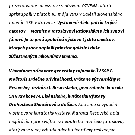
prezentované na výstave s názvom OZVENA, ktorú
sprístupnili v piatok 10. mája 2013 v Galérii slovenského
umenia SSP v Krakove.
Vystavené diela patria trojici
autorov – Margite a Jaroslavovi Rešovským a ich synovi
Jánovi. Je to prvá spoločná výstava týchto umelcov,
ktorých práce naplnili priestor galérie i duše
zúčastnených milovníkov umenia.
V úvodnom príhovore generálny tajomník ÚV SSP Ľ.
Molitoris srdečne privítal hostí, vrátane výtvarníčky M.
Rešovskej, rezbára J. Rešovského, generálneho konzula
SR v Krakove M. Lisánskeho, kurátorku výstavy
Drahoslava Skopárovú a ďalších.
Ako sme si vypočuli
v príhovore kurátorky výstavy, Margita Rešovská bola
inšpiráciou pre svojho už nebohého manžela Jaroslava,
ktorý zase v nej vzbudil odvahu tvoriť expresívnejšie