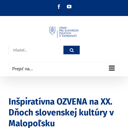
Skip
Facebook
YouTube
to
content
Hľadať:
Prejsť na...
Inšpiratívna OZVENA na XX.
Dňoch slovenskej kultúry v
Malopoľsku