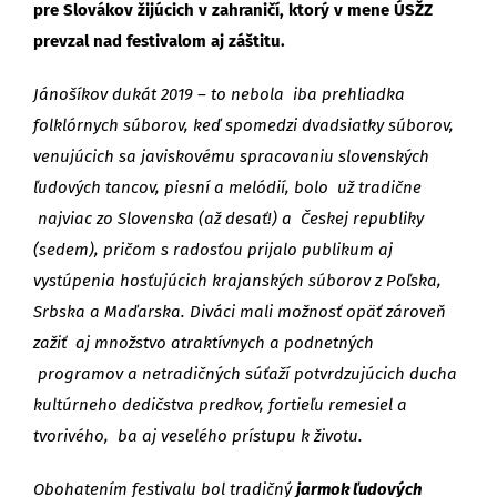
pre Slovákov žijúcich v zahraničí, ktorý v mene ÚSŽZ
prevzal nad festivalom aj záštitu.
Jánošíkov dukát 2019 – to nebola iba prehliadka
folklórnych súborov, keď spomedzi dvadsiatky súborov,
venujúcich sa javiskovému spracovaniu slovenských
ľudových tancov, piesní a melódií, bolo už tradične
najviac zo Slovenska (až desať!) a Českej republiky
(sedem), pričom s radosťou prijalo publikum aj
vystúpenia hosťujúcich krajanských súborov z Poľska,
Srbska a Maďarska. Diváci mali možnosť opäť zároveň
zažiť aj množstvo atraktívnych a podnetných
programov a netradičných súťaží potvrdzujúcich ducha
kultúrneho dedičstva predkov, fortieľu remesiel a
tvorivého, ba aj veselého prístupu k životu.
Obohatením festivalu bol tradičný
jarmok ľudových