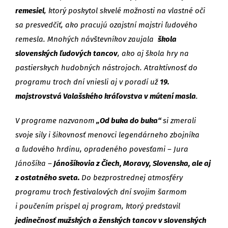
remesiel
, ktorý poskytol skvelé možnosti na vlastné oči
sa presvedčiť, ako pracujú ozajstní majstri ľudového
remesla. Mnohých návštevníkov zaujala
škola
slovenských ľudových tancov
, ako aj škola hry na
pastierskych hudobných nástrojoch. Atraktívnosť do
programu troch dní vniesli aj v poradí už
19.
majstrovstvá Valašského kráľovstva v mútení masla
.
V programe nazvanom
„Od buka do buka“
si zmerali
svoje sily i šikovnosť menovci legendárneho zbojníka
a ľudového hrdinu, opradeného povesťami – Jura
Jánošíka –
Jánošíkovia z Čiech, Moravy, Slovenska, ale aj
z ostatného sveta.
Do bezprostrednej atmosféry
programu troch festivalových dní svojim šarmom
i poučením prispel aj program, ktorý predstavil
jedinečnosť mužských a ženských tancov v slovenských