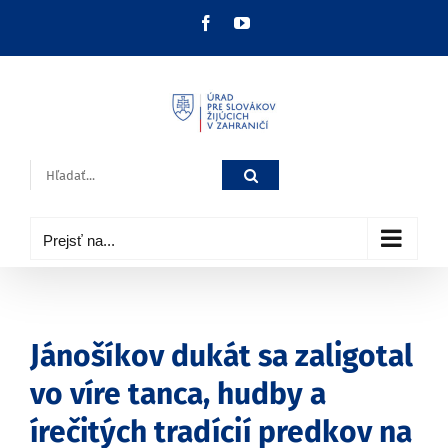
Skip
Facebook
YouTube
to
content
Hľadať:
Prejsť na...
Jánošíkov dukát sa zaligotal
vo víre tanca, hudby a
írečitých tradícií predkov na