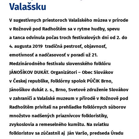
Valašsku
V sugestívnych priestoroch Valašského múzea v prírode
v Rožnově pod Radhoštěm sa v rytme hudby, spevu
a tanca odvinula počas troch festivalových dní od 2. do
4. augusta 2019 tradičná pestrosť, objavnosť,
emotívnosť a nadčasovosť v poradí už 21.
Medzinárodného festivalu slovenského folklóru
JÁNOŠÍKOV DUKÁT. Organizátori – Obec Slovákov
v Českej republike, Folklórny spolok PÚČIK Brno,
Jánošíkov dukát z. s., Brno, Svetové združenie Slovákov
v zahraničí a Valašské muzeum v přirodě v Rožnově pod
Radhoštěm privítali na prehliadke folklórnych súborov
množstvo nadšených priaznivcov folkloristiky,
zvykoslovia a remeselného kumštu. Na sviatku
folkloristov sa zúčastnil aj Ján Varšo, predseda Úradu