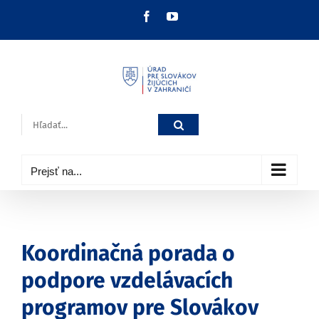
Skip
Facebook
YouTube
to
content
Hľadať:
Prejsť na...
Koordinačná porada o
podpore vzdelávacích
programov pre Slovákov