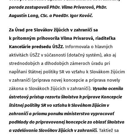
porade zastupovali PhDr. Vilma Prívarová, PhDr.
Augustín Lang, CSc. a PaedDr. Igor Kováč.
Za Úrad pre Slovákov žijúcich v zahraničí sa
k prítomným prihovorila
Vilma Prívarová, riaditeľka
Kancelárie predsedu ÚSŽZ.
Informovala o hlavných
aktivitách ÚSŽZ v súčasnosti (dotačný systém), ako aj
strednodobých a dlhodobých zámeroch úradu pri
napĺňaní štátnej politiky SR vo vzťahu k Slovákom žijúcim
v zahraničí (príprava novej koncepcie a príprava novely
zákona o Slovákoch žijúcich v zahraničí).
Vysoko ocenila
ústretový prístup rezortu školstva k príprave Koncepcie
štátnej politiky SR vo vzťahu k Slovákom žijúcim v
zahraničí a priamu ponuku ministerstva vypracovať
podklady do pripravovanej koncepcie za oblasť školstva
a vzdelávania Slovákov žijúcich v zahraničí.
Taktiež sa