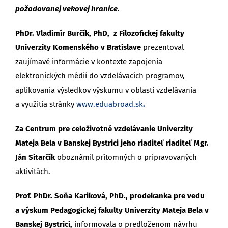
požadovanej vekovej hranice.
PhDr. Vladimír Burčík, PhD, z Filozofickej fakulty
Univerzity Komenského v Bratislave
prezentoval
zaujímavé informácie v kontexte zapojenia
elektronických médií do vzdelávacích programov,
aplikovania výsledkov výskumu v oblasti vzdelávania
a využitia stránky
www.eduabroad.sk
.
Za Centrum pre celoživotné vzdelávanie Univerzity
Mateja Bela v Banskej Bystrici jeho riaditeľ riaditeľ Mgr.
Ján Sitarčík
oboznámil prítomných o pripravovaných
aktivitách.
Prof. PhDr. Soňa Kariková, PhD
., prodekanka pre vedu
a výskum Pedagogickej fakulty Univerzity Mateja Bela v
Banskej Bystrici,
informovala o predloženom návrhu