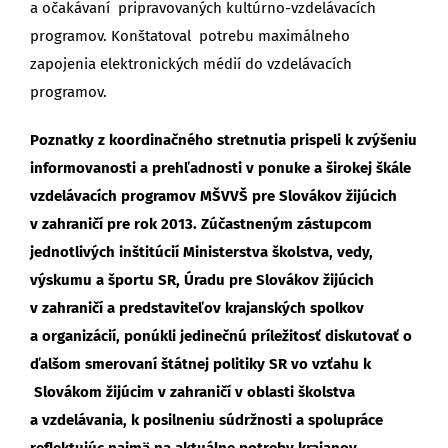
a očakávaní pripravovaných kultúrno-vzdelávacích
programov. Konštatoval potrebu maximálneho
zapojenia elektronických médií do vzdelávacích
programov.
Poznatky z koordinačného stretnutia prispeli k zvýšeniu
informovanosti a prehľadnosti v ponuke a širokej škále
vzdelávacích programov MŠVVŠ pre Slovákov žijúcich
v zahraničí pre rok 2013. Zúčastneným zástupcom
jednotlivých inštitúcií Ministerstva školstva, vedy,
výskumu a športu SR, Úradu pre Slovákov žijúcich
v zahraničí a predstaviteľov krajanských spolkov
a organizácií, ponúkli jedinečnú príležitosť diskutovať o
ďalšom smerovaní štátnej politiky SR vo vzťahu k
Slovákom žijúcim v zahraničí v oblasti školstva
a vzdelávania, k posilneniu súdržnosti a spolupráce
reflektujúc najmä na aktuálne potreby krajanov.