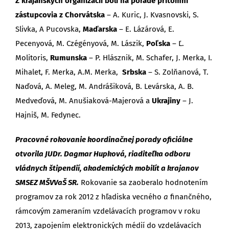
Z krajanských organizácií boli na porade prítomní
zástupcovia z Chorvátska
– A. Kuric, J. Kvasnovski, S.
Slivka, A Pucovska,
Maďarska
– E. Lázárová, E.
Pecenyová, M. Czégényová, M. Lászik,
Poľska
– Ľ.
Molitoris,
Rumunska
– P. Hlásznik, M. Schafer, J. Merka, I.
Mihalet, F. Merka, A.M. Merka,
Srbska
– S. Zolňanová, T.
Naďová, A. Meleg, M. Andrášiková, B. Levárska, A. B.
Medveďová, M. Anušiaková-Majerová a
Ukrajiny
– J.
Hajniš, M. Fedynec.
Pracovné rokovanie koordinačnej porady oficiálne
otvorila JUDr. Dagmar Hupková, riaditeľka odboru
vládnych štipendií, akademických mobilít a krajanov
SMSEZ MŠVVaŠ SR.
Rokovanie sa zaoberalo hodnotením
programov za rok 2012 z hľadiska vecného
a
finančného,
rámcovým zameraním vzdelávacích programov v roku
2013, zapojením elektronických médií do vzdelávacích