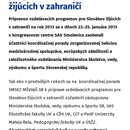
žijúcich v zahraničí
Prípravou vzdelávacích programov pre Slovákov žijúcich
v zahraničí na rok 2013 sa v dňoch 23.-25. januára 2013
v kongresovom centre SAV Smolenice zaoberali
účastníci koordinačnej porady zorganizovanej Sekciou
medzinárodnej spolupráce, európskych záležitostí a
celoživotného vzdelávania Ministerstva školstva, vedy,
výskumu a športu Slovenskej republiky.
Tak ako v predošlých rokoch sa na koordinačnej porade
SMSEZ MŠVVaŠ SR k príprave vzdelávacích programov pre
Slovákov žijúcich v zahraničí zúčastnili zástupcovia
Ministerstva školstva, vedy, výskumu a športu SR, SAS
Filozofickej fakulty UK a CĎV UK, CCF a PedF Univerzity
Mateja Bela,
Pedagogckej fakulty UK
a ÚSŽZ.