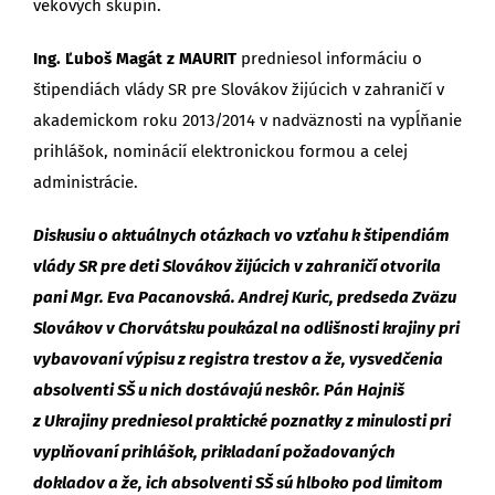
vekových skupín.
Ing. Ľuboš Magát z MAURIT
predniesol informáciu o
štipendiách vlády SR pre Slovákov žijúcich v zahraničí v
akademickom roku 2013/2014 v nadväznosti na vypĺňanie
prihlášok, nominácií elektronickou formou a celej
administrácie.
Diskusiu o aktuálnych otázkach vo vzťahu k štipendiám
vlády SR pre deti Slovákov žijúcich v zahraničí otvorila
pani Mgr. Eva Pacanovská. Andrej Kuric, predseda Zväzu
Slovákov v Chorvátsku poukázal na odlišnosti krajiny pri
vybavovaní výpisu z registra trestov a že, vysvedčenia
absolventi SŠ u nich dostávajú neskôr. Pán Hajniš
z Ukrajiny predniesol praktické poznatky z minulosti pri
vyplňovaní prihlášok, prikladaní požadovaných
dokladov a že, ich absolventi SŠ sú hlboko pod limitom