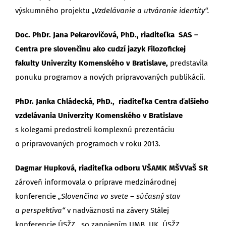
výskumného projektu
„Vzdelávanie a utváranie identity“.
Doc. PhDr. Jana Pekarovičová, PhD., riaditeľka SAS –
Centra pre slovenčinu ako cudzí jazyk
Filozofickej
fakulty Univerzity Komenského v Bratislave,
predstavila
ponuku programov a nových pripravovaných publikácií.
PhDr. Janka Chládecká, PhD., riaditeľka Centra ďalšieho
vzdelávania Univerzity Komenského v Bratislave
s kolegami predostreli komplexnú prezentáciu
o pripravovaných programoch v roku 2013.
Dagmar Hupková, riaditeľka odboru VŠAMK MŠVVaŠ SR
zároveň informovala o príprave medzinárodnej
konferencie
„Slovenčina vo svete – súčasný stav
a perspektíva“
v nadväznosti na závery Stálej
konferencie ÚSŽZ, so zapojením UMB, UK, ÚSŽZ