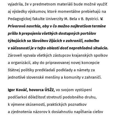
vyjadrila, že v predmetnom materiáli bude možné využiť
aj výsledky výskumov, ktoré momentálne prebiehajú na
Pedagogickej fakulte Univerzity M. Bela v B. Bystrici.
V.
Prívarová navrhla, aby v čo možno najkratšom termíne
prišlo k prepojeniu všetkých dostupných portálov
týkajúcich sa Slovákov žijúcich v zahraničí, nakoľko
v súčasnosti je v tejto oblasti dosť neprehľadná situácia.
Zároveň vyzvala všetkých zástupcov krajanských spolkov
a organizácií, aby do pripravovanej novej koncepcie
štátnej politiky predkladali podklady a námety za
jednotlivé slovenské menšiny a komunity v zahraničí.
Igor Kováč, hovorca ÚSŽZ,
vo svojom vystúpení
podčiarkol dôležitosť stretnutí podobného druhu,
k výmene skúseností, praktických poznatkov
a zjednotenia názorov k dosiahnutiu napĺňania cieľov