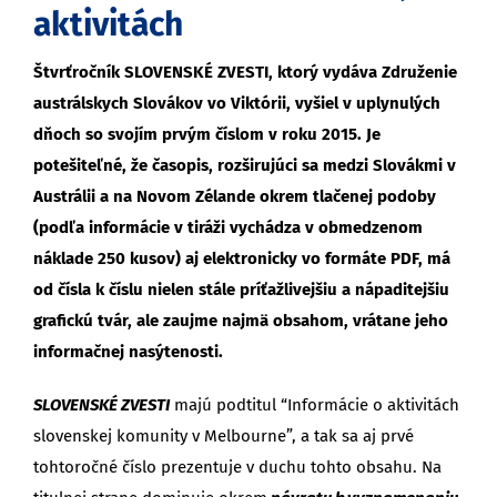
aktivitách
Štvrťročník SLOVENSKÉ ZVESTI, ktorý vydáva Združenie
austrálskych Slovákov vo Viktórii, vyšiel v uplynulých
dňoch so svojím prvým číslom v roku 2015. Je
potešiteľné, že časopis, rozširujúci sa medzi Slovákmi v
Austrálii a na Novom Zélande okrem tlačenej podoby
(podľa informácie v tiráži vychádza v obmedzenom
náklade 250 kusov) aj elektronicky vo formáte PDF, má
od čísla k číslu nielen stále príťažlivejšiu a nápaditejšiu
grafickú tvár, ale zaujme najmä obsahom, vrátane jeho
informačnej nasýtenosti.
SLOVENSKÉ ZVESTI
majú podtitul “Informácie o aktivitách
slovenskej komunity v Melbourne”, a tak sa aj prvé
tohtoročné číslo prezentuje v duchu tohto obsahu. Na