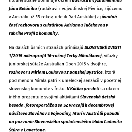
titulnej strane dominuje okrem
návratu k vyznamenaniu
Jána Belániho
(rodákovi z vojvodinskej Pivnice, žijúcemu
v Austrálii už 55 rokov, udelili Rad Austrálie) aj
úvodná
časť rozhovoru s cukrárkou Adrianou Tučekovou v
rubrike Profil z komunity
.
Na ďalších ôsmich stranách prinášajú
SLOVENSKÉ ZVESTI
1/2015
mikroprofil 16-ročnej Terky Mihalíkovej
, víťazky
juniorskej súťaže Australian Open 2015 v dvojhre,
rozhovor s Miriam Laukovou z Banskej Bystrice
, ktorá
pod menom Mirala patrí k umeleckej senzácii v početnej
slovenskej komunite v Írsku.
V Kútiku pre deti
sa okrem
iného prezentuje svojimi aktivitami
Slovenská detská
beseda
,
fotoreportážou sa SZ vracajú k decembrovej
návšteve Slovákov z Vojvodiny, ktorí v Austrálii pobudli
na pozvanie Slovenského spoločenského klubu Ľudovíta
Štúra v Lavertone.