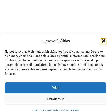
Spravovať Súhlas
Na poskytovanie tých najlepších skúseností používame technológie, ako
sú súbory cookie na ukladanie a/alebo prístup k informáciám o zariadení.
Súhlas s týmito technológiami nám umožní spracovávať údaje, ako je
správanie pri prehliadaní alebo jedinečné ID na tejto stránke. Nesúhlas
alebo odvolanie súhlasu môže nepriaznivo ovplyvniť určité vlastnosti a
funkcie.
Prijať
Odmietnuť
Ochrana osobných údajov a GDPR