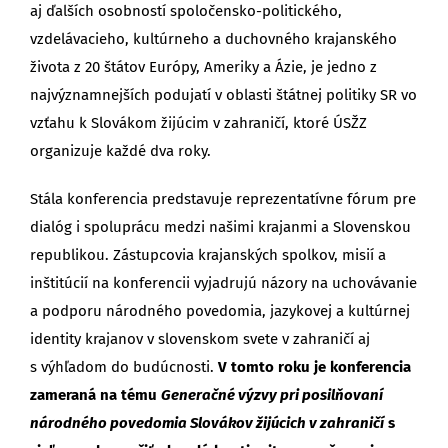
aj ďalších osobností spoločensko-politického,
vzdelávacieho, kultúrneho a duchovného krajanského
života z 20 štátov Európy, Ameriky a Ázie, je jedno z
najvýznamnejších podujatí v oblasti štátnej politiky SR vo
vzťahu k Slovákom žijúcim v zahraničí, ktoré ÚSŽZ
organizuje každé dva roky.
Stála konferencia predstavuje reprezentatívne fórum pre
dialóg i spoluprácu medzi našimi krajanmi a Slovenskou
republikou. Zástupcovia krajanských spolkov, misií a
inštitúcií na konferencii vyjadrujú názory na uchovávanie
a podporu národného povedomia, jazykovej a kultúrnej
identity krajanov v slovenskom svete v zahraničí aj
s výhľadom do budúcnosti.
V tomto roku je konferencia
zameraná na tému
Generačné výzvy pri posilňovaní
národného povedomia Slovákov žijúcich v zahraničí
s