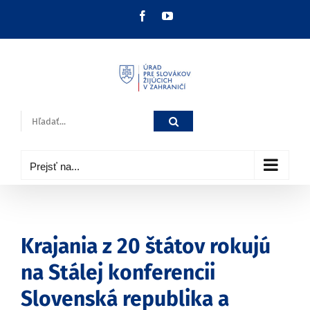
Skip
Facebook
YouTube
to
content
Hľadať:
Prejsť na...
Krajania z 20 štátov rokujú
na Stálej konferencii
Slovenská republika a