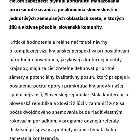
cieľom zabezpečiť plynulú kontinuitu manažovania
procesu udržiavania a posilňovania slovenskosti v
jednotlivých zemepisných oblastiach sveta, v ktorých
žijú a aktívne pôsobia slovenské komunity.
Kritické hodnotenie a reálne načrtnuté návrhy
o komplexnej vízii krajanskej perspektívy pri posilňovaní
národného povedomia, jazykovej a kultúrnej identity
krajanov, majú za cieľ zreteľne definovať prioritné
zámery a potenciálny kvalitatívny posun, ktorý prispeje k
posilneniu pocitu opory i primknutia krajanov k našej
spoločnej vlasti, Slovenskej republike. Stála konferencia
Slovenská republika a Slováci žijúci v zahraničí 2018 sa
počas dvojdňového snemovania bude riadiť vlastným
rokovacím poriadkom, v programe odznejú referáty,
diskusné príspevky a podnety v rámci tematického
zamerania konferencie.