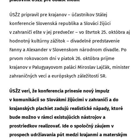
ÚSŽZ pripravil pre krajanov – účastníkov Stálej
konferencie Slovenská republika a Slováci žijúci
v zahraničí ešte v jej predvečer – vo štvrtok 25. októbra aj
hodnotný kultúrny zážitok – divadelné predstavenie
Fanny a Alexander v Slovenskom národnom divadle. Po
prvom rokovacom dni v piatok 26. októbra prijme
krajanov v Palugyayovom paláci Miroslav Lajčák, minister
zahraničných vecí a európskych záležitostí SR.
ÚSŽZ verí, že konferencia prinesie nový impulz
v komunikácii so Slovákmi žijúcimi v zahraničí a do
krajanských plachiet zadujú realistické nápady, ktoré
bude možno v rámci existujúcich nástrojov a
prostriedkov realizovať. Ide o spoločný záujem v
prospech udržiavania pút medzi krajanmi a materským