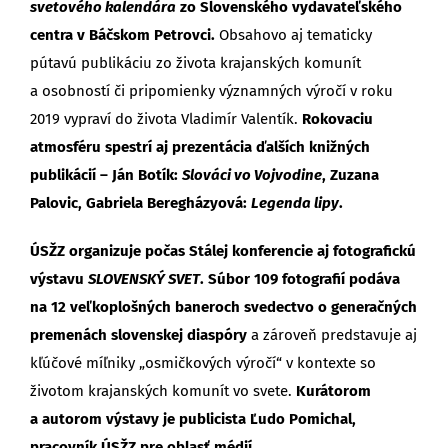
svetového kalendára
zo Slovenského vydavateľského
centra v Báčskom Petrovci.
Obsahovo aj tematicky
pútavú publikáciu zo života krajanských komunít
a osobností či pripomienky významných výročí v roku
2019 vypraví do života Vladimír Valentík.
Rokovaciu
atmosféru spestrí aj prezentácia ďalších knižných
publikácií – Ján Botík:
Slováci vo Vojvodine
, Zuzana
Palovic, Gabriela Beregházyová:
Legenda lipy
.
ÚSŽZ organizuje počas Stálej konferencie aj fotografickú
výstavu
SLOVENSKÝ SVET
. Súbor 109 fotografií podáva
na 12 veľkoplošných baneroch svedectvo o generačných
premenách slovenskej diaspóry
a zároveň predstavuje aj
kľúčové míľniky „osmičkových výročí“ v kontexte so
životom krajanských komunít vo svete.
Kurátorom
a autorom výstavy je publicista Ľudo Pomichal,
pracovník ÚSŽZ pre oblasť médií.