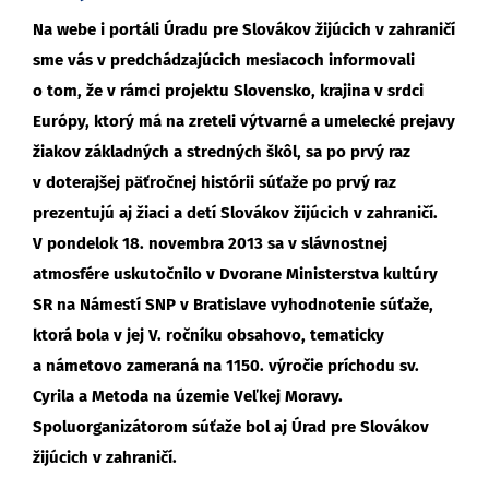
Na webe i portáli Úradu pre Slovákov žijúcich v zahraničí
sme vás v predchádzajúcich mesiacoch informovali
o tom, že v rámci projektu Slovensko, krajina v srdci
Európy, ktorý má na zreteli výtvarné a umelecké prejavy
žiakov základných a stredných škôl, sa po prvý raz
v doterajšej päťročnej histórii súťaže po prvý raz
prezentujú aj žiaci a detí Slovákov žijúcich v zahraničí.
V pondelok 18. novembra 2013 sa v slávnostnej
atmosfére uskutočnilo v Dvorane Ministerstva kultúry
SR na Námestí SNP v Bratislave vyhodnotenie súťaže,
ktorá bola v jej V. ročníku obsahovo, tematicky
a námetovo zameraná na 1150. výročie príchodu sv.
Cyrila a Metoda na územie Veľkej Moravy.
Spoluorganizátorom súťaže bol aj Úrad pre Slovákov
žijúcich v zahraničí.