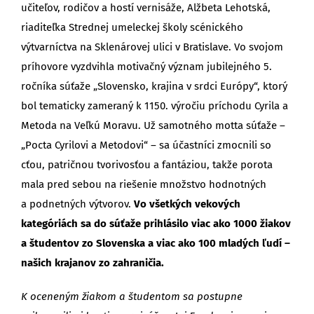
učiteľov, rodičov a hostí vernisáže, Alžbeta Lehotská,
riaditeľka Strednej umeleckej školy scénického
výtvarníctva na Sklenárovej ulici v Bratislave. Vo svojom
príhovore vyzdvihla motivačný význam jubilejného 5.
ročníka súťaže „Slovensko, krajina v srdci Európy“, ktorý
bol tematicky zameraný k 1150. výročiu príchodu Cyrila a
Metoda na Veľkú Moravu. Už samotného motta súťaže –
„Pocta Cyrilovi a Metodovi“ – sa účastníci zmocnili so
cťou, patričnou tvorivosťou a fantáziou, takže porota
mala pred sebou na riešenie množstvo hodnotných
a podnetných výtvorov.
Vo všetkých vekových
kategóriách sa do súťaže prihlásilo viac ako 1000 žiakov
a študentov zo Slovenska a viac ako 100 mladých ľudí –
našich krajanov zo zahraničia.
K oceneným žiakom a študentom sa postupne