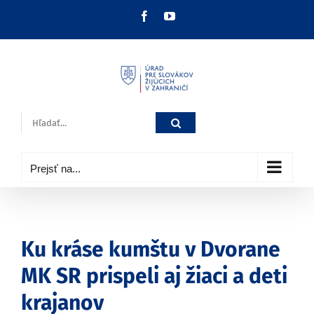
Skip
Facebook
YouTube
to
content
Hľadať:
Prejsť na...
Ku kráse kumštu v Dvorane
MK SR prispeli aj žiaci a deti
krajanov