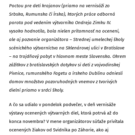
Poctou pre deti krajanov (priamo na vernisáži zo
Srbska, Rumunska či Írska), ktorých práce odborná
porota pod vedením výtvarníka Ondreja Zimku IV.
vysoko hodnotila, bola nielen prítomnosť na ocenení,
ale aj pozvanie organizátora – Strednej umeleckej školy
scénického výtvarníctva na Sklenárovej ulici v Bratislave
– na trojdňový pobyt v hlavnom meste Slovenska. Okrem
zážitkov z bratislavských dotykov si deti z vojvodinskej
Pivnice, rumunského Fagetu a írskeho Dublinu odniesli
domov množstvo pozoruhodných vnemov z tvorivých
dielní priamo v srdci školy.
A čo sa udialo v pondelok podvečer, v deň vernisáže
výstavy ocenených výtvarných diel, ktorá potrvá až do
konca novembra? V mene organizátorov súťaže privítala
ocenených žiakov od Svidníka po Záhorie, ako aj