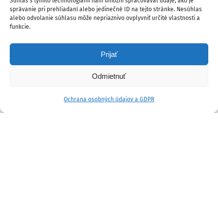
Súhlas s týmito technológiami nám umožní spracovávať údaje, ako je
správanie pri prehliadaní alebo jedinečné ID na tejto stránke. Nesúhlas
alebo odvolanie súhlasu môže nepriaznivo ovplyvniť určité vlastnosti a
funkcie.
Prijať
Odmietnuť
Ochrana osobných údajov a GDPR