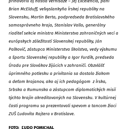
prihovorili aj hostia vernisáže – Jej Excelencia, pani
Brian McElduff, veľvyslankyňa Írskej republiky na
Slovensku, Martin Berta, podpredseda Bratislavského
samosprávneho kraja, Stanislav Vallo, generálny
riaditeľ sekcie ministra Ministerstva zahraničných vecí a
európskych záležitostí Slovenskej republiky, Ján
Palkovič, zástupca Ministerstva školstva, vedy výskumu
a športu Slovenskej republiky a Igor Furdík, predseda
Úradu pre Slovákov žijúcich v zahraničí. Obzvlášť
úprimného potlesku a privítania sa dostalo žiakom
a deťom krajanov, ako aj ich pedagógom z Írska,
Srbska a Rumunska a zástupcom diplomatických misií
týchto krajín akreditovaných na Slovensku. V kultúrnej
časti programu sa prezentovali spevom a tancom žiaci
ZUŠ Ľudovíta Rajtera v Bratislave.
FOTO: ĽUDO POMICHAL