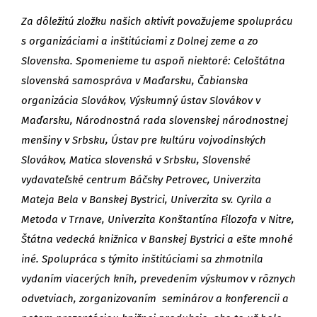
Za dôležitú zložku našich aktivít považujeme spoluprácu
s organizáciami a inštitúciami z Dolnej zeme a zo
Slovenska. Spomenieme tu aspoň niektoré: Celoštátna
slovenská samospráva v Maďarsku, Čabianska
organizácia Slovákov, Výskumný ústav Slovákov v
Maďarsku, Národnostná rada slovenskej národnostnej
menšiny v Srbsku, Ústav pre kultúru vojvodinských
Slovákov, Matica slovenská v Srbsku, Slovenské
vydavateľské centrum Báčsky Petrovec, Univerzita
Mateja Bela v Banskej Bystrici, Univerzita sv. Cyrila a
Metoda v Trnave, Univerzita Konštantína Filozofa v Nitre,
Štátna vedecká knižnica v Banskej Bystrici a ešte mnohé
iné. Spolupráca s týmito inštitúciami sa zhmotnila
vydaním viacerých kníh, prevedením výskumov v rôznych
odvetviach, zorganizovaním seminárov a konferencii a