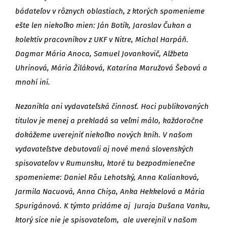
bádateľov v rôznych oblastiach, z ktorých spomenieme
ešte len niekoľko mien: Ján Botík, Jaroslav Čukan a
kolektív pracovníkov z UKF v Nitre, Michal Harpáň.
Dagmar Mária Anoca, Samuel Jovankovič, Alžbeta
Uhrinová, Mária Žiláková, Katarína Maružová Šebová a
mnohí iní.
Nezanikla ani vydavateľská činnosť. Hoci publikovaných
titulov je menej a prekladá sa veľmi málo, každoročne
dokážeme uverejniť niekoľko nových kníh. V našom
vydavateľstve debutovali aj nové mená slovenských
spisovateľov v Rumunsku, ktoré tu bezpodmienečne
spomenieme: Daniel Rău Lehotský, Anna Kalianková,
Jarmila Nacuová, Anna Chișa, Anka Hekkelová a Mária
Spurigánová. K týmto pridáme aj Juraja Dušana Vanku,
ktorý síce nie je spisovateľom, ale uverejnil v našom