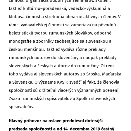
činnosť, organizácia odborných seminárov, školení,
taktiež kultúrno–poradenská, vedecko-výskumná a
klubová činnosť a stretnutia literárne aktívnych členov. V
rámci vydavateľskej činnosti sa zameriava na pôvodnú
beletristickú tvorbu rumunských Slovákov, odborné
monografie a zborníky zaoberajúce sa slovenskou a
českou menšinou. Taktiež vydáva rôzne preklady
rumunských autorov do slovenčiny a naopak preklady
slovenských a českých autorov do rumunčiny. Okrem
toho vydáva aj slovenských autorov zo Srbska, Maďarska
a Slovenska. O význame KVSIK svedčí aj fakt, že členovia
spoločnosti sú držiteľmi viacerých významných ocenení
Zväzu rumunských spisovateľov a Spolku slovenských
spisovateľov.
Hlavný príhovor
na oslave predniesol doterajší
predseda spoločnosti a od 14. decembra 2019 čestný