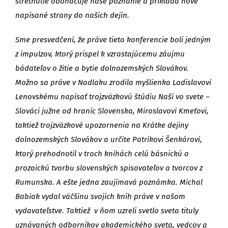
stretnutie obohacuje naše poznanie a prikladá nové
napísané strany do našich dejín.
Sme presvedčení, že práve tieto konferencie boli jedným
z impulzov, ktorý prispel k vzrastajúcemu záujmu
bádateľov o žitie a bytie dolnozemských Slovákov.
Možno sa práve v Nadlaku zrodila myšlienka Ladislavovi
Lenovskému napísať trojzväzkovú štúdiu Naší vo svete –
Slováci južne od hraníc Slovenska, Miroslavovi Kmeťovi,
taktiež trojzväzkové upozornenia na Krátke dejiny
dolnozemských Slovákov a určite Patrikovi Šenkárovi,
ktorý prehodnotil v troch knihách celú básnickú a
prozaickú tvorbu slovenských spisovateľov a tvorcov z
Rumunska. A ešte jedna zaujímavá poznámka. Michal
Babiak vydal väčšinu svojich kníh práve v našom
vydavateľstve. Taktiež v ňom uzreli svetlo sveta tituly
uznávaných odborníkov akademického sveta, vedcov a