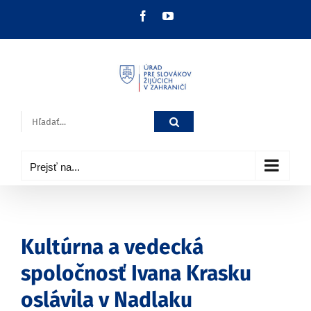
Skip
Facebook
YouTube
to
content
Hľadať:
Prejsť na...
Kultúrna a vedecká
spoločnosť Ivana Krasku
oslávila v Nadlaku