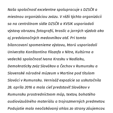
Naša spoločnosť excelentne spolupracuje s DZSČR a
miestnou organizáciou zväzu. V réžii týchto organizácii
sa na centrálnom sídle DZSČR a KVSIK usporiadali
výstavy obrazov, fotografií, kraslíc a jarných výzdob ako
aj predvianočných medovníkov atď. Pri tomto
bilancovaní spomenieme výstavu, ktorú usporiadali
Univerzita Konštantína Filozofa v Nitre, Kultúrna a
vedecká spoločnosť Ivana Krasku v Nadlaku,
Demokraticky zväz Slovákov a Čechov v Rumunsku a
Slovenské národné múzeum v Martine pod titulom
Slováci v Rumunsku. Vernisáž expozície sa uskutočnila
28. apríla 2016 a mala cieľ predstaviť Slovákov v
Rumunsku prostredníctvom máp, textov, bohatého
audiovizuálného materiálu a trojrozmerných predmetov.
Podujatie malo neočakávaný ohlas zo strany záujemcov.