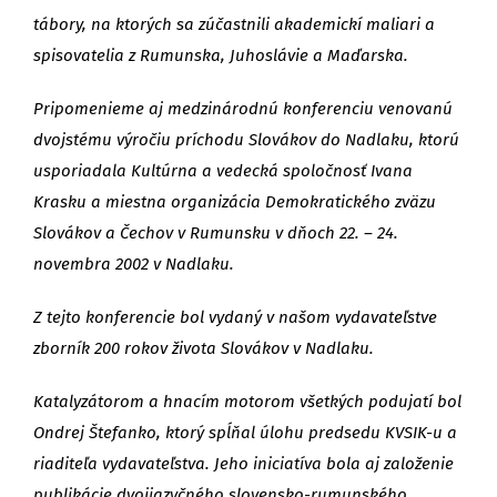
tábory, na ktorých sa zúčastnili akademickí maliari a
spisovatelia z Rumunska, Juhoslávie a Maďarska.
Pripomenieme aj medzinárodnú konferenciu venovanú
dvojstému výročiu príchodu Slovákov do Nadlaku, ktorú
usporiadala Kultúrna a vedecká spoločnosť Ivana
Krasku a miestna organizácia Demokratického zväzu
Slovákov a Čechov v Rumunsku v dňoch 22. – 24.
novembra 2002 v Nadlaku.
Z tejto konferencie bol vydaný v našom vydavateľstve
zborník 200 rokov života Slovákov v Nadlaku.
Katalyzátorom a hnacím motorom všetkých podujatí bol
Ondrej Štefanko, ktorý spĺňal úlohu predsedu KVSIK-u a
riaditeľa vydavateľstva. Jeho iniciatíva bola aj založenie
publikácie dvojjazyčného slovensko-rumunského