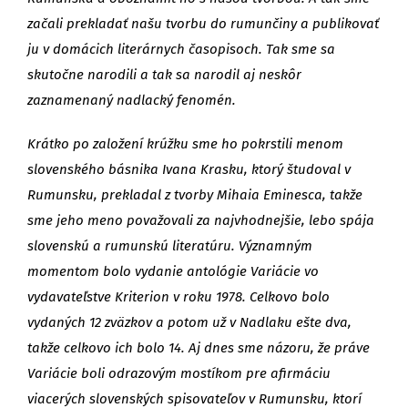
začali prekladať našu tvorbu do rumunčiny a publikovať
ju v domácich literárnych časopisoch. Tak sme sa
skutočne narodili a tak sa narodil aj neskôr
zaznamenaný nadlacký fenomén.
Krátko po založení krúžku sme ho pokrstili menom
slovenského básnika Ivana Krasku, ktorý študoval v
Rumunsku, prekladal z tvorby Mihaia Eminesca, takže
sme jeho meno považovali za najvhodnejšie, lebo spája
slovenskú a rumunskú literatúru. Významným
momentom bolo vydanie antológie Variácie vo
vydavateľstve Kriterion v roku 1978. Celkovo bolo
vydaných 12 zväzkov a potom už v Nadlaku ešte dva,
takže celkovo ich bolo 14. Aj dnes sme názoru, že práve
Variácie boli odrazovým mostíkom pre afirmáciu
viacerých slovenských spisovateľov v Rumunsku, ktorí