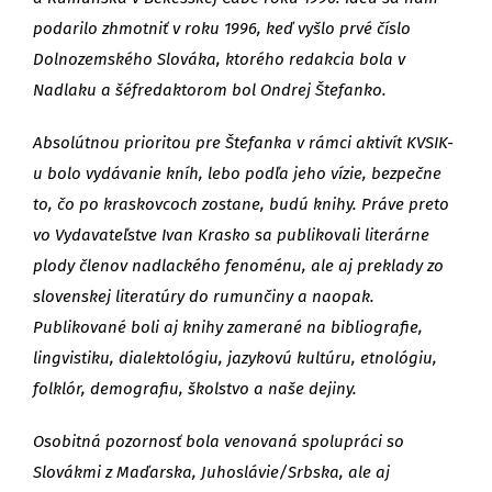
podarilo zhmotniť v roku 1996, keď vyšlo prvé číslo
Dolnozemského Slováka, ktorého redakcia bola v
Nadlaku a šéfredaktorom bol Ondrej Štefanko.
Absolútnou prioritou pre Štefanka v rámci aktivít KVSIK-
u bolo vydávanie kníh, lebo podľa jeho vízie, bezpečne
to, čo po kraskovcoch zostane, budú knihy. Práve preto
vo Vydavateľstve Ivan Krasko sa publikovali literárne
plody členov nadlackého fenoménu, ale aj preklady zo
slovenskej literatúry do rumunčiny a naopak.
Publikované boli aj knihy zamerané na bibliografie,
lingvistiku, dialektológiu, jazykovú kultúru, etnológiu,
folklór, demografiu, školstvo a naše dejiny.
Osobitná pozornosť bola venovaná spolupráci so
Slovákmi z Maďarska, Juhoslávie/Srbska, ale aj