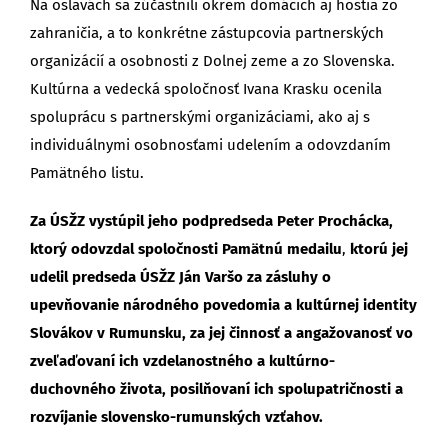
Na oslavách sa zúčastnili okrem domácich aj hostia zo
zahraničia, a to konkrétne zástupcovia partnerských
organizácií a osobnosti z Dolnej zeme a zo Slovenska.
Kultúrna a vedecká spoločnosť Ivana Krasku ocenila
spoluprácu s partnerskými organizáciami, ako aj s
individuálnymi osobnosťami udelením a odovzdaním
Pamätného listu.
Za ÚSŽZ vystúpil jeho podpredseda Peter Prochácka,
ktorý odovzdal spoločnosti Pamätnú medailu
,
ktorú jej
udelil predseda ÚSŽZ Ján Varšo za zásluhy o
upevňovanie národného povedomia a kultúrnej identity
Slovákov v Rumunsku, za jej činnosť a angažovanosť vo
zveľaďovaní ich vzdelanostného a kultúrno-
duchovného života, posilňovaní ich spolupatričnosti a
rozvíjanie slovensko-rumunských vzťahov.