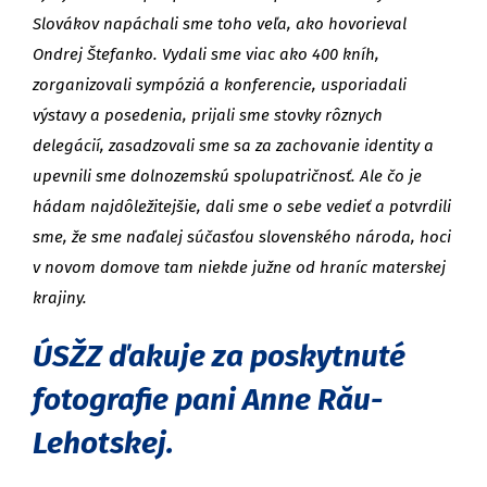
Slovákov napáchali sme toho veľa, ako hovorieval
Ondrej Štefanko. Vydali sme viac ako 400 kníh,
zorganizovali sympóziá a konferencie, usporiadali
výstavy a posedenia, prijali sme stovky rôznych
delegácií, zasadzovali sme sa za zachovanie identity a
upevnili sme dolnozemskú spolupatričnosť. Ale čo je
hádam najdôležitejšie, dali sme o sebe vedieť a potvrdili
sme, že sme naďalej súčasťou slovenského národa, hoci
v novom domove tam niekde južne od hraníc materskej
krajiny.
ÚSŽZ ďakuje za poskytnuté
fotografie pani Anne Rău-
Lehotskej.