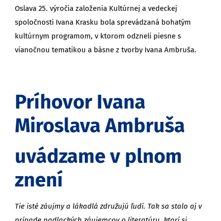
Oslava 25. výročia založenia Kultúrnej a vedeckej
spoločnosti Ivana Krasku bola sprevádzaná bohatým
kultúrnym programom, v ktorom odzneli piesne s
vianočnou tematikou a básne z tvorby Ivana Ambruša.
Príhovor Ivana
Miroslava Ambruša
uvádzame v plnom
znení
Tie isté záujmy a lákadlá združujú ľudí. Tak sa stalo aj v
prípade nadlackých záujemcov o literatúru, ktorí si