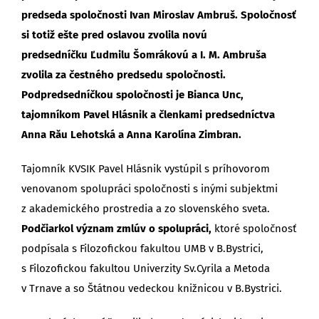
predseda spoločnosti Ivan Miroslav Ambruš. Spoločnosť
si totiž ešte pred oslavou zvolila novú
predsedníčku Ľudmilu Šomrákovú
a I. M. Ambruša
zvolila za čestného predsedu spoločnosti.
Podpredsedníčkou spoločnosti je Bianca Unc,
tajomníkom Pavel Hlásnik a členkami predsedníctva
Anna Rău Lehotská a Anna Karolína Zimbran.
Tajomník KVSIK Pavel Hlásnik vystúpil s príhovorom
venovanom spolupráci spoločnosti s inými subjektmi
z akademického prostredia a zo slovenského sveta.
Podčiarkol význam
zmlúv o spolupráci,
ktoré spoločnosť
podpísala s Filozofickou fakultou UMB v B.Bystrici,
s Filozofickou fakultou Univerzity Sv.Cyrila a Metoda
v Trnave a so Štátnou vedeckou knižnicou v B.Bystrici.