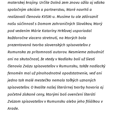
materskej krajiny. Určite Dolná zem znovu ožila aj vďaka
spoločným akciám a partnerstvu, ktoré navrhli a
realizovali členovia KVSIK-u. Musíme tu ale zdôrazniť
našu súčinnosť s Domom zahraničných Slovákov, ktorý
pod vedením Márie Kataríny Hrkľovej usporiadal
každoročne viacero stretnutí, na ktorých bola
prezentovaná tvorba slovenských spisovateľov z
Rumunska za prítomnosti autorov. Nesmieme zabudnúť
ani na skutočnosť, že vtedy v Nadlaku boli už šiesti
členovia Zväzu spisovateľov v Rumunsku, takže nadlacký
fenomén mal už plnohodnotné opodstatnenie, veď ani
jedno tak malé mestečko nemalo toľkých uznaných
spisovateľov. O kvalite našej literárnej tvorby hovoria aj
početné získané ceny, ktorými boli ovenčení literáti
Zväzom spisovateľov v Rumunsku alebo jeho filiálkou v
Arade.