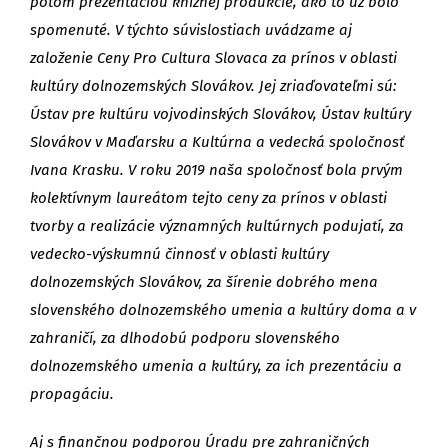
potom prezentáciou knižnej produkcie, ako to už bolo
spomenuté. V týchto súvislostiach uvádzame aj
založenie Ceny Pro Cultura Slovaca za prínos v oblasti
kultúry dolnozemských Slovákov. Jej zriaďovateľmi sú:
Ústav pre kultúru vojvodinských Slovákov, Ústav kultúry
Slovákov v Maďarsku a Kultúrna a vedecká spoločnosť
Ivana Krasku. V roku 2019 naša spoločnosť bola prvým
kolektívnym laureátom tejto ceny za prínos v oblasti
tvorby a realizácie významných kultúrnych podujatí, za
vedecko-výskumnú činnosť v oblasti kultúry
dolnozemských Slovákov, za šírenie dobrého mena
slovenského dolnozemského umenia a kultúry doma a v
zahraničí, za dlhodobú podporu slovenského
dolnozemského umenia a kultúry, za ich prezentáciu a
propagáciu.
Aj s finančnou podporou Úradu pre zahraničných