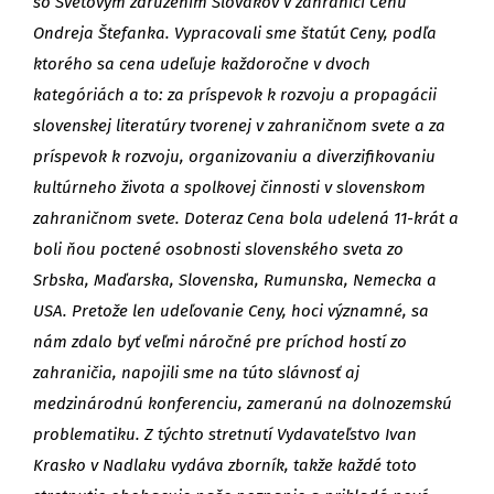
so Svetovým združením Slovákov v zahraničí Cenu
Ondreja Štefanka. Vypracovali sme štatút Ceny, podľa
ktorého sa cena udeľuje každoročne v dvoch
kategóriách a to: za príspevok k rozvoju a propagácii
slovenskej literatúry tvorenej v zahraničnom svete a za
príspevok k rozvoju, organizovaniu a diverzifikovaniu
kultúrneho života a spolkovej činnosti v slovenskom
zahraničnom svete. Doteraz Cena bola udelená 11-krát a
boli ňou poctené osobnosti slovenského sveta zo
Srbska, Maďarska, Slovenska, Rumunska, Nemecka a
USA. Pretože len udeľovanie Ceny, hoci významné, sa
nám zdalo byť veľmi náročné pre príchod hostí zo
zahraničia, napojili sme na túto slávnosť aj
medzinárodnú konferenciu, zameranú na dolnozemskú
problematiku. Z týchto stretnutí Vydavateľstvo Ivan
Krasko v Nadlaku vydáva zborník, takže každé toto