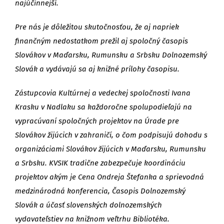
najúčinnejší.
Pre nás je dôležitou skutočnosťou, že aj napriek
finančným nedostatkom prežil aj spoločný časopis
Slovákov v Maďarsku, Rumunsku a Srbsku Dolnozemský
Slovák a vydávajú sa aj knižné prílohy časopisu.
Zástupcovia Kultúrnej a vedeckej spoločnosti Ivana
Krasku v Nadlaku sa každoročne spolupodieľajú na
vypracúvaní spoločných projektov na Úrade pre
Slovákov žijúcich v zahraničí, o čom podpisujú dohodu s
organizáciami Slovákov žijúcich v Maďarsku, Rumunsku
a Srbsku. KVSIK tradične zabezpečuje koordináciu
projektov akým je Cena Ondreja Štefanka a sprievodná
medzinárodná konferencia, Časopis Dolnozemský
Slovák a účasť slovenských dolnozemských
vydavateľstiev na knižnom veľtrhu Bibliotéka.