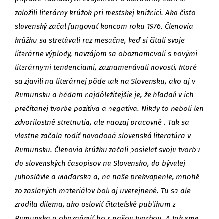
založili literárny krúžok pri mestskej knižnici. Ako čisto
slovenský začal fungovať koncom roku 1976. Členovia
krúžku sa stretávali raz mesačne, keď si čítali svoje
literárne výplody, navzájom sa oboznamovali s novými
literárnymi tendenciami, zaznamenávali novosti, ktoré
sa zjavili na literárnej pôde tak na Slovensku, ako aj v
Rumunsku a hádam najdôležitejšie je, že hľadali v ich
prečítanej tvorbe pozitíva a negatíva. Nikdy to neboli len
zdvorilostné stretnutia, ale naozaj pracovné . Tak sa
vlastne začala rodiť novodobá slovenská literatúra v
Rumunsku. Členovia krúžku začali posielať svoju tvorbu
do slovenských časopisov na Slovensko, do bývalej
Juhoslávie a Maďarska a, na naše prekvapenie, mnohé
zo zaslaných materiálov boli aj uverejnené. Tu sa ale
zrodila dilema, ako osloviť čitateľské publikum z
Rumunska a oboznámiť ho s našou tvorbou. A tak sme