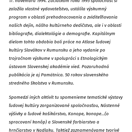
17. novembra 1994. Začiatkom roka 1995 spoločnosť si
založila vlastné vydavateľstvo, ustálila výskumný
program v oblasti prehodnocovania a zviditeľňovania
našich dejín, nášho kultúrneho dedičstva, ale i v oblasti
bibliografie, dialektológie a demografie. Kapitálnym
dielom tohto obdobia boli práce na Atlase ľudovej
kultúry Slovákov v Rumunsku a jeho vydanie po
trojročnom výskume v spolupráci s Etnologickým
ústavom Slovenskej akadémie vied. Pozoruhodná
publikácia je aj Pamätnica. 50 rokov slovenského
stredného školstva v Rumunsku.
Spomedzi iných aktivít tu spomenieme tematické výstavy
ľudovej kultúry zorganizované spoločnosťou, Nástenné
výšivky a ľudové košikárstvo, Konope, konope…(o
spracovaní konôp) a Slovenské farbiarstvo a
hrnčiarstvo v Nadlaku. Taktiež zaznamenávame tvorivé