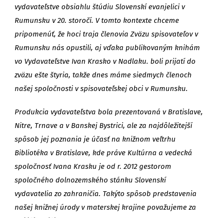
vydavateľstve obsiahlu štúdiu Slovenskí evanjelici v
Rumunsku v 20. storočí. V tomto kontexte chceme
pripomenúť, že hoci traja členovia Zväzu spisovateľov v
Rumunsku nás opustili, aj vďaka publikovaným knihám
vo Vydavateľstve Ivan Krasko v Nadlaku. boli prijatí do
zväzu ešte štyria, takže dnes máme siedmych členoch
našej spoločnosti v spisovateľskej obci v Rumunsku.
Produkcia vydavateľstva bola prezentovaná v Bratislave,
Nitre, Trnave a v Banskej Bystrici, ale za najdôležitejší
spôsob jej poznania je účasť na knižnom veľtrhu
Bibliotéka v Bratislave, kde práve Kultúrna a vedecká
spoločnosť Ivana Krasku je od r. 2012 gestorom
spoločného dolnozemského stánku Slovenskí
vydavatelia zo zahraničia. Takýto spôsob predstavenia
našej knižnej úrody v materskej krajine považujeme za