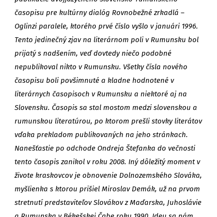
časopisu pre kultúrny dialóg Rovnobežné zrkadlá –
Oglinzi paralele, ktorého prvé číslo vyšlo v januári 1996.
Tento jedinečný zjav na literárnom poli v Rumunsku bol
prijatý s nadšením, veď dovtedy niečo podobné
nepublikoval nikto v Rumunsku. Všetky čísla nového
časopisu boli povšimnuté a kladne hodnotené v
literárnych časopisoch v Rumunsku a niektoré aj na
Slovensku. Časopis sa stal mostom medzi slovenskou a
rumunskou literatúrou, po ktorom prešli stovky literátov
vďaka prekladom publikovaných na jeho stránkach.
Nanešťastie po odchode Ondreja Štefanka do večnosti
tento časopis zanikol v roku 2008. Iný dôležitý moment v
živote kraskovcov je obnovenie Dolnozemského Slováka,
myšlienka s ktorou prišiel Miroslav Demák, už na prvom
stretnutí predstaviteľov Slovákov z Maďarska, Juhoslávie
a Rumunska v Békešskej Čabe roku 1990. Ideu sa nám