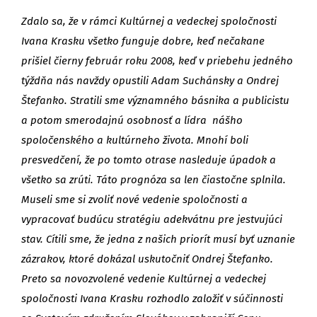
Zdalo sa, že v rámci Kultúrnej a vedeckej spoločnosti
Ivana Krasku všetko funguje dobre, keď nečakane
prišiel čierny február roku 2008, keď v priebehu jedného
týždňa nás navždy opustili Adam Suchánsky a Ondrej
Štefanko. Stratili sme významného básnika a publicistu
a potom smerodajnú osobnosť a lídra nášho
spoločenského a kultúrneho života. Mnohí boli
presvedčení, že po tomto otrase nasleduje úpadok a
všetko sa zrúti. Táto prognóza sa len čiastočne splnila.
Museli sme si zvoliť nové vedenie spoločnosti a
vypracovať budúcu stratégiu adekvátnu pre jestvujúci
stav. Cítili sme, že jedna z našich priorít musí byť uznanie
zázrakov, ktoré dokázal uskutočniť Ondrej Štefanko.
Preto sa novozvolené vedenie Kultúrnej a vedeckej
spoločnosti Ivana Krasku rozhodlo založiť v súčinnosti