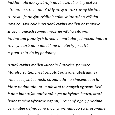
každom obraze vytvárajú nové ovzdušie, či pocit zo
stretnutia s rovinou. Každý nový obraz roviny Michala
Ďurovku je novým zviditeľnením vnútorného zážitku
umelca. Ako celok uvedený cyklus malieb náznakovo
znázorňujúcich rovinu môžeme vďaka citovým
hodnotám použitých farieb vnímať ako jedinečnú hudbu
roviny, ktorá nám umožňuje umelecky ju zažiť
a preniknúť do jej podstaty.
Druhý cyklus malieb Michala Ďurovku, pomocou
ktorého sa tiež chcel odpútať od svojej abstraktnej
umeleckej skúsenosti, sa zakladá na skúsenostiach,
ktoré nadobudol pri maľovaní rovinných výjavov. Keď
k dominantným horizontálnym pohybom štetca, ktoré
jednoznačne výtvarne definujú rovinný výjav, pridáme
vertikálne definované plochy, významovo sa presúvame