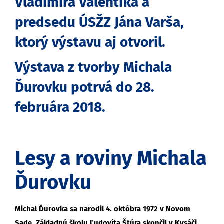
Vladimíra Valentíka a
predsedu ÚSŽZ Jána Varša,
ktorý výstavu aj otvoril.
Výstava z tvorby Michala
Ďurovku potrvá do 28.
februára 2018.
Lesy a roviny Michala
Ďurovku
Michal Ďurovka sa narodil 4. októbra 1972 v Novom
Sade. Základnú školu Ľudovíta Štúra skončil v Kysáči,