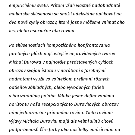
empirickému svetu. Pritom však vlastné nadobudnuté
maliarske skúsenosti sa snažil adekvátne aplikovať na
dva nové cykly obrazov, ktoré jasne môžeme vnímať ako
les, alebo asociačne ako rovinu.
Po skúsenostiach kompozičného konfrontovania
farebných plôch najčastejšie nepravidelných tvarov
Michal Ďurovka v najnovšie predstavených cykloch
obrazov svojou istotou v narábaní s farebnými
hodnotami využil vo voľnejšom prelínaní rôznych
odtieňov základných, alebo vyvodených farieb
v horizontálnej polohe. Vďaka jasne definovanému
horizontu naša recepcia týchto Ďurovkových obrazov
nám jednoznačne pripomína rovinu. Tieto rovinné
výjavy Michala Ďurovku majú ale veľmi silnú citovú
podfarbenosť. Číre farby ako nositeľky emócií nám na