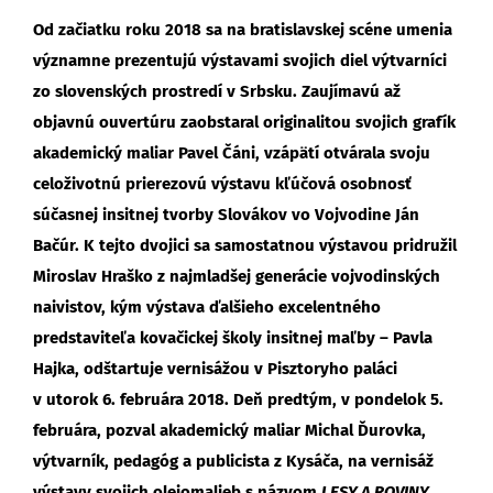
Od začiatku roku 2018 sa na bratislavskej scéne umenia
významne prezentujú výstavami svojich diel výtvarníci
zo slovenských prostredí v Srbsku. Zaujímavú až
objavnú ouvertúru zaobstaral originalitou svojich grafík
akademický maliar Pavel Čáni, vzápätí otvárala svoju
celoživotnú prierezovú výstavu kľúčová osobnosť
súčasnej insitnej tvorby Slovákov vo Vojvodine Ján
Bačúr. K tejto dvojici sa samostatnou výstavou pridružil
Miroslav Hraško z najmladšej generácie vojvodinských
naivistov, kým výstava ďalšieho excelentného
predstaviteľa kovačickej školy insitnej maľby – Pavla
Hajka, odštartuje vernisážou v Pisztoryho paláci
v utorok 6. februára 2018. Deň predtým, v pondelok 5.
februára, pozval akademický maliar Michal Ďurovka,
výtvarník, pedagóg a publicista z Kysáča, na vernisáž
výstavy svojich olejomalieb s názvom
LESY A ROVINY
.