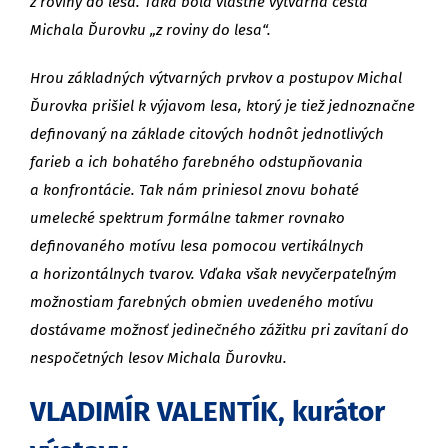
z roviny do lesa. Taká bola vlastne výtvarná cesta
Michala Ďurovku „z roviny do lesa“.
Hrou základných výtvarných prvkov a postupov Michal
Ďurovka prišiel k výjavom lesa, ktorý je tiež jednoznačne
definovaný na základe citových hodnôt jednotlivých
farieb a ich bohatého farebného odstupňovania
a konfrontácie. Tak nám priniesol znovu bohaté
umelecké spektrum formálne takmer rovnako
definovaného motívu lesa pomocou vertikálnych
a horizontálnych tvarov. Vďaka však nevyčerpateľným
možnostiam farebných obmien uvedeného motívu
dostávame možnosť jedinečného zážitku pri zavítaní do
nespočetných lesov Michala Ďurovku.
VLADIMÍR VALENTÍK, kurátor