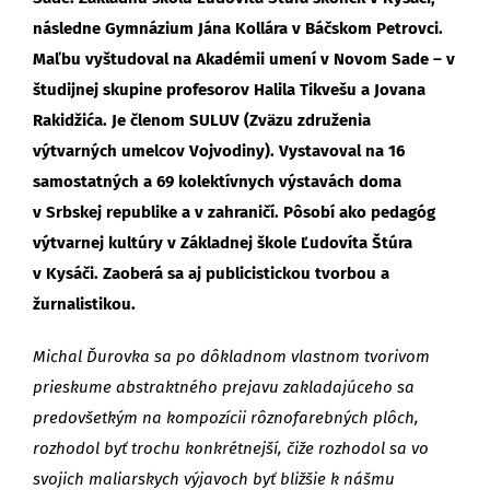
následne Gymnázium Jána Kollára v Báčskom Petrovci.
Maľbu vyštudoval na Akadémii umení v Novom Sade – v
študijnej skupine profesorov Halila Tikvešu a Jovana
Rakidžića. Je členom SULUV (Zväzu združenia
výtvarných umelcov Vojvodiny). Vystavoval na 16
samostatných a 69 kolektívnych výstavách doma
v Srbskej republike a v zahraničí. Pôsobí ako pedagóg
výtvarnej kultúry v Základnej škole Ľudovíta Štúra
v Kysáči. Zaoberá sa aj publicistickou tvorbou a
žurnalistikou.
Michal Ďurovka sa po dôkladnom vlastnom tvorivom
prieskume abstraktného prejavu zakladajúceho sa
predovšetkým na kompozícii rôznofarebných plôch,
rozhodol byť trochu konkrétnejší, čiže rozhodol sa vo
svojich maliarskych výjavoch byť bližšie k nášmu