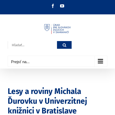
Skip
Facebook
YouTube
to
content
Hľadať:
Prejsť na...
Lesy a roviny Michala
Ďurovku v Univerzitnej
knižnici v Bratislave