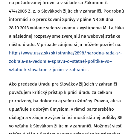
na požadovanej úrovni a v súlade so Zákonom č.
474/2005 Z. z. o Slovákoch žijúcich v zahraničí. Podrobnú
informáciu o prerokovaní Správy v pléne NR SR dňa
28.10.2013 vrátane videozáznamu z vystúpenia M. Lajčáka
a následnej rozpravy sme zverejnili na webovej stránke
nášho úradu. V prípade záujmu si ju môžete pozrieť na:
http://www.uszz.sk/sk/stranka/2898/narodna-rada-sr-
zobrala-na-vedomie-spravu-o–statnej-politike-vo–
vztahu-k-slovakom-zijucim-v-zahranici
.
Ako predseda Úradu pre Slovákov žijúcich v zahraničí
považujem kritický prístup k práci úradu za celkom
prirodzený, ba dokonca aj veľmi užitočný. Pravda, ak sa
uplatňuje s dobrým úmyslom, v rámci partnerského
dialógu a v záujme zvýšenia účinnosti štátnej politiky SR
vo vzťahu k Slovákom žijúcim v zahraničí. Možnosť viesť