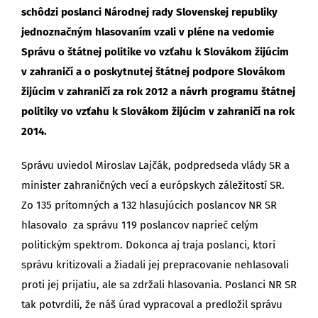
schôdzi poslanci Národnej rady Slovenskej republiky
jednoznačným hlasovaním vzali v pléne na vedomie
Správu o štátnej politike vo vzťahu k Slovákom žijúcim
v zahraničí a o poskytnutej štátnej podpore Slovákom
žijúcim v zahraničí za rok 2012 a návrh programu štátnej
politiky vo vzťahu k Slovákom žijúcim v zahraničí na rok
2014.
Správu uviedol Miroslav Lajčák, podpredseda vlády SR a
minister zahraničných vecí a európskych záležitostí SR.
Zo 135 prítomných a 132 hlasujúcich poslancov NR SR
hlasovalo za správu 119 poslancov naprieč celým
politickým spektrom. Dokonca aj traja poslanci, ktorí
správu kritizovali a žiadali jej prepracovanie nehlasovali
proti jej prijatiu, ale sa zdržali hlasovania. Poslanci NR SR
tak potvrdili, že náš úrad vypracoval a predložil správu