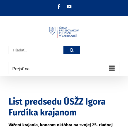
Skip
Facebook
YouTube
to
content
Hľadať:
Prejsť na...
List predsedu ÚSŽZ Igora
Furdíka krajanom
Vážení krajania, koncom októbra na svojej 25. riadnej