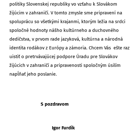
politiky Slovenskej republiky vo vzťahu k Slovákom
žijúcim v zahraničí. V tomto zmysle sme pripravení na
spoluprácu so všetkými krajanmi, ktorým ležia na srdci
spoločné hodnoty nášho kultúrneho a duchovného
dedičstva, v prvom rade jazyková, kultúrna a národná
identita rodákov z Európy a zámoria. Chcem Vás ešte raz
uistiť o pretrvávajúcej podpore Úradu pre Slovákov
žijúcich v zahraničí a pripravenosti spoločným úsilím
napĺňať jeho poslanie.
S pozdravom
Igor Furdík