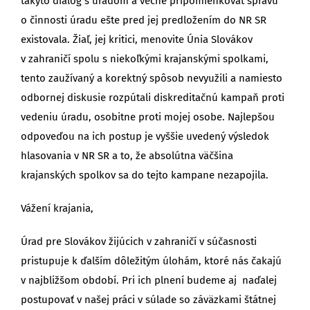
takýto dialóg s úradom a vecne pripomienkovať správu
o činnosti úradu ešte pred jej predložením do NR SR
existovala. Žiaľ, jej kritici, menovite Únia Slovákov
v zahraničí spolu s niekoľkými krajanskými spolkami,
tento zaužívaný a korektný spôsob nevyužili a namiesto
odbornej diskusie rozpútali diskreditačnú kampaň proti
vedeniu úradu, osobitne proti mojej osobe. Najlepšou
odpoveďou na ich postup je vyššie uvedený výsledok
hlasovania v NR SR a to, že absolútna väčšina
krajanských spolkov sa do tejto kampane nezapojila.
Vážení krajania,
Úrad pre Slovákov žijúcich v zahraničí v súčasnosti
pristupuje k ďalším dôležitým úlohám, ktoré nás čakajú
v najbližšom období. Pri ich plnení budeme aj naďalej
postupovať v našej práci v súlade so záväzkami štátnej