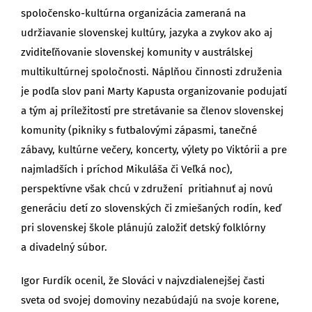
spoločensko-kultúrna organizácia zameraná na
udržiavanie slovenskej kultúry, jazyka a zvykov ako aj
zviditeľňovanie slovenskej komunity v austrálskej
multikultúrnej spoločnosti. Náplňou činnosti združenia
je podľa slov pani Marty Kapusta organizovanie podujatí
a tým aj príležitostí pre stretávanie sa členov slovenskej
komunity (pikniky s futbalovými zápasmi, tanečné
zábavy, kultúrne večery, koncerty, výlety po Viktórii a pre
najmladších i príchod Mikuláša či Veľká noc),
perspektívne však chcú v združení pritiahnuť aj novú
generáciu detí zo slovenských či zmiešaných rodín, keď
pri slovenskej škole plánujú založiť detský folklórny
a divadelný súbor.
Igor Furdík ocenil, že Slováci v najvzdialenejšej časti
sveta od svojej domoviny nezabúdajú na svoje korene,