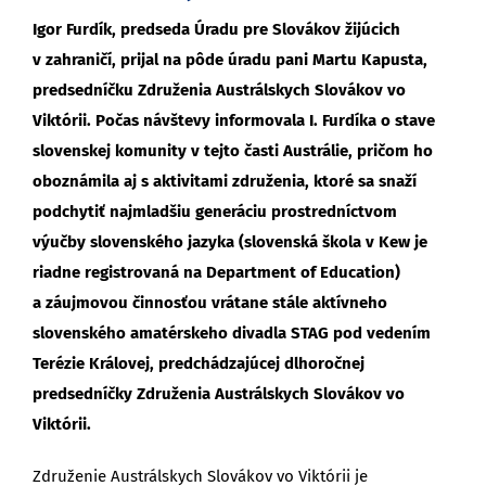
Igor Furdík, predseda Úradu pre Slovákov žijúcich
v zahraničí, prijal na pôde úradu pani Martu Kapusta,
predsedníčku Združenia Austrálskych Slovákov vo
Viktórii. Počas návštevy informovala I. Furdíka o stave
slovenskej komunity v tejto časti Austrálie, pričom ho
oboznámila aj s aktivitami združenia, ktoré sa snaží
podchytiť najmladšiu generáciu prostredníctvom
výučby slovenského jazyka (slovenská škola v Kew je
riadne registrovaná na Department of Education)
a záujmovou činnosťou vrátane stále aktívneho
slovenského amatérskeho divadla STAG pod vedením
Terézie Královej, predchádzajúcej dlhoročnej
predsedníčky Združenia Austrálskych Slovákov vo
Viktórii.
Združenie Austrálskych Slovákov vo Viktórii je