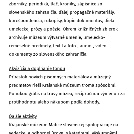
zborníky, periodiká, tlač, kroniky, zápisnice zo
slovenského zahraničia, ďalej propagačné materiály,
korešpondencia, rukopisy, kópie dokumentov, diela
umeleckej prózy a poézie. Okrem knižničných zbierok
archivuje múzeum výtvarné umenie, umelecko-
remeselné predmety, textil a foto-, audio-, video-
dokumenty zo slovenského zahraničia.
Akvizícia a dopĺňanie fondu
Prírastok nových písomných materiálov a múzejný
predmetov rieši Krajanské múzeum troma spôsobmi.
Ponukou grátis na trovy múzea, recipročnou výmenou za
protihodnotu alebo nákupom podľa dohody.
Ďalšie aktivity
Krajanské múzeum Matice slovenskej spolupracuje na
vedeckej a odbornej úrovni s katedrami, výskumnými