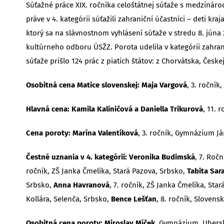
Súťažné práce XIX. ročníka celoštátnej súťaže s medziná
práve v 4. kategórii súťažili zahraniční účastníci – deti k
ktorý sa na slávnostnom vyhlásení súťaže v stredu 8. jú
kultúrneho odboru ÚSŽZ. Porota udelila v kategórii zahra
súťaže prišlo 124 prác z piatich štátov: z Chorvátska, Česke
Osobitná cena Matice slovenskej: Maja Vargová
, 3. ročník
Hlavná cena:
Kamila Kaliničová a Daniella Trikurová
, 11. 
Cena poroty:
Marína Valentíková
, 3. ročník, Gymnázium Já
Čestné uznania v 4. kategórii: Veronika Budimská
, 7. Roč
ročník, ZŠ Janka Čmelíka, Stará Pazova, Srbsko,
Tabita Sara
Srbsko,
Anna Havranová
, 7. ročník, ZŠ Janka Čmelíka, Sta
Kollára, Selenča, Srbsko,
Bence Lešťan
, 8. ročník, Sloven
Osobitná cena poroty: Miroslav Míček
, Gymnázium, Uhersk