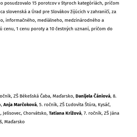
o posudzovalo 15 porotcov v štyroch kategóriách, pričom
ica slovenská a Úrad pre Slovákov žijúcich v zahraničí, za
neho, informačného, mediálneho, medzinárodného a
ú cenu, 1 cenu poroty a 10 čestných uznaní, pričom do
 ročník, ZŠ Békešská Čaba, Maďarsko,
Danijela Čániová
, 8.
o,
Anja Marčoková
, 5. ročník, ZŠ Ľudovíta Štúra, Kysáč,
a, Jelisovec, Chorvátsko,
Tatiana Krížová
, 7. ročník, ZŠ Jána
aš, Maďarsko