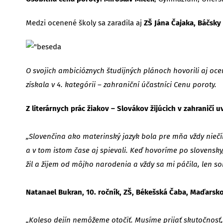
Medzi ocenené školy sa zaradila aj
ZŠ Jána Čajaka, Báčsky
O svojich ambicióznych študijných plánoch hovorili aj oce
získala v 4. kategórii – zahraniční účastníci Cenu poroty.
Z literárnych prác žiakov – Slovákov žijúcich v zahranič
„Slovenčina ako materinský jazyk bola pre mňa vždy niečí
a v tom istom čase aj spievali. Keď hovoríme po slovensk
žil a žijem od môjho narodenia a vždy sa mi páčila, len s
Natanael Bukran, 10. ročník, ZŠ, Békešská Čaba, Maďarsk
„Koleso dejín nemôžeme otočiť. Musíme prijať skutočnosť