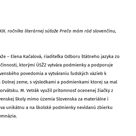
X. ročníka literárnej súťaže Prečo mám rád slovenčinu,
že – Elena Kačalová, riaditeľka Odboru štátneho jazyka zo
i činnosti, ktorými ÚSŽZ vytvára podmienky a podporuje
ovenského povedomia a vytváraniu ľudských väzieb k
h Dolnej zeme, s výsledkami a podmienkami ktorej sa mal
rvátsku. M. Vetrák využil prítomnosť ocenenej žiačky z
ovenskej školy mimo územia Slovenska za materiálne i
lova unikátnu a na školské podmienky nevídanú zbierku
gymnázia.