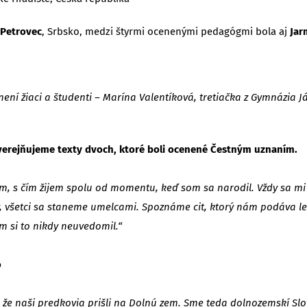
 Petrovec
, Srbsko, medzi štyrmi ocenenými pedagógmi bola aj
Jar
není žiaci a študenti – Marína Valentíková, tretiačka z Gymnázia
í uverejňujeme texty dvoch, ktoré boli ocenené Čestným uznaním.
m, s čím žijem spolu od momentu, keď som sa narodil. Vždy sa mi 
y, všetci sa staneme umelcami. Spoznáme cit, ktorý nám podáva l
om si to nikdy neuvedomil.“
o
, že naši predkovia prišli na Dolnú zem. Sme teda dolnozemskí S