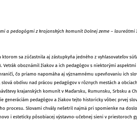
mi a pedagógmi z krajanských komunít Dolnej zeme – laureátmi XI
ktorom sa zúčastnila aj zástupkyňa jedného z vyhlasovateľov súťa
 M. Vetrák oboznámil žiakov a ich pedagógov s niektorými aspektm
zahraničí, čo priamo napomáha aj významnému upevňovaniu ich sl
ril slová obdivu nad prácou pedagógov v rôznych mestách a obciac
návštevy krajanských komunít v Maďarsku, Rumunsku, Srbsku a Cho
ie generáciám pedagógov a žiakov tejto historicky vôbec prvej sl
eho procesu. Slovami chvály nešetril najmä pri spomienke na dos
hovo i esteticky pôsobiacej výstavno-učebnej sieni v priestoroch 