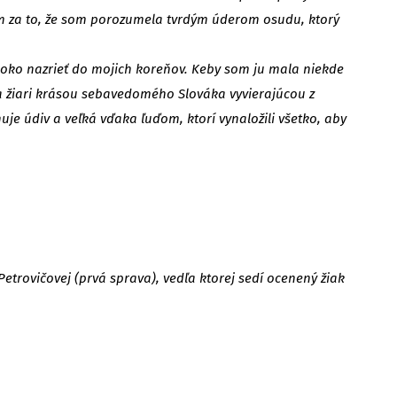
m za to, že som porozumela tvrdým úderom osudu, ktorý
boko nazrieť do mojich koreňov. Keby som ju mala niekde
 a žiari krásou sebavedomého Slováka vyvierajúcou z
je údiv a veľká vďaka ľuďom, ktorí vynaložili všetko, aby
etrovičovej (prvá sprava), vedľa ktorej sedí ocenený žiak