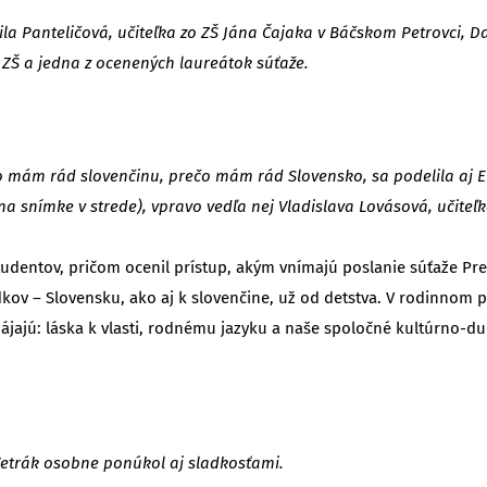
ila Panteličová, učiteľka zo ZŠ Jána Čajaka v Báčskom Petrovci, D
 ZŠ a jedna z ocenených laureátok súťaže.
o mám rád slovenčinu, prečo mám rád Slovensko, sa podelila aj E
na snímke v strede), vpravo vedľa nej Vladislava Lovásová, učiteľk
 študentov, pričom ocenil prístup, akým vnímajú poslanie súťaže 
dkov – Slovensku, ako aj k slovenčine, už od detstva. V rodinnom p
jajú: láska k vlasti, rodnému jazyku a naše spoločné kultúrno-d
 Vetrák osobne ponúkol aj sladkosťami.