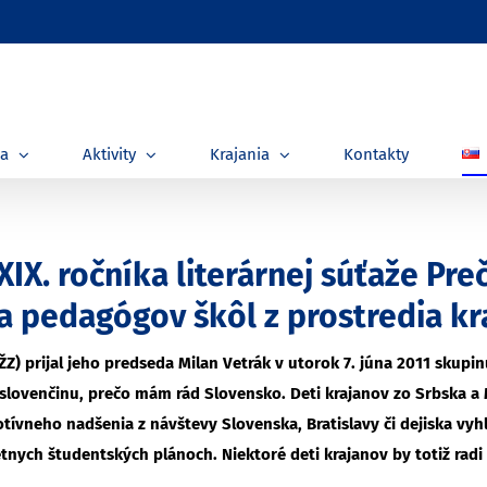
ia
Aktivity
Krajania
Kontakty
 XIX. ročníka literárnej súťaže P
a pedagógov škôl z prostredia k
ŽZ) prijal jeho predseda Milan Vetrák v utorok 7. júna 2011 skup
 slovenčinu, prečo mám rád Slovensko. Deti krajanov zo Srbska a 
otívneho nadšenia z návštevy Slovenska, Bratislavy či dejiska vy
étnych študentských plánoch. Niektoré deti krajanov by totiž radi