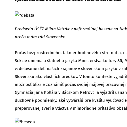
Predseda ÚSŽZ Milan Vetrák v neformálnej besede so žiak
prečo mám rád Slovensko.
Počas bezprostredného, takmer hodinového stretnutia, na 
Sekcie umenia a štátneho jazyka Ministerstva kultúry SR,
vzdelávanie detí našich krajanov v slovenskom jazyku v 
Slovensku ako vlasti ich predkov. V tomto kontexte vyjad
možnosť bližšie zoznámiť počas svojej májovej pracovnej 
Gymnázia Jána Kollára v Báčskom Petrovci a vyjadril uznan
duchovné podmienky, aké vytvárajú pre kvalitu vyučovaci
preparovanej zveri a vtáctva v mimoriadne príťažlivo obsa