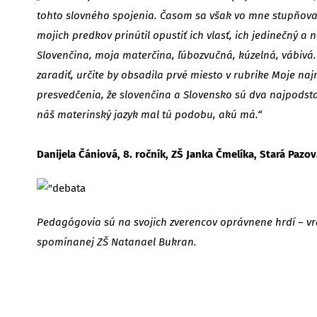
tohto slovného spojenia. Časom sa však vo mne stupňova
mojich predkov prinútil opustiť ich vlasť, ich jedinečný a
Slovenčina, moja materčina, ľúbozvučná, kúzelná, vábivá
zaradiť, určite by obsadila prvé miesto v rubrike Moje n
presvedčenia, že slovenčina a Slovensko sú dva najpodstat
náš materinský jazyk mal tú podobu, akú má.“
Danijela Čániová, 8. ročník, ZŠ Janka Čmelíka, Stará Pazo
Pedagógovia sú na svojich zverencov oprávnene hrdí – vrát
spomínanej ZŠ Natanael Bukran.