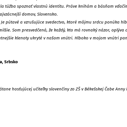
la túžba spoznať vlastnú identitu. Práve knihám a básňam vďačí
 najvzácnejší domov, Slovensko.
. Je pútavé a vzrušujúce svedectvo, ktoré môjmu srdcu ponúka hl
ajmilšie. Som presvedčená, že každý, kto má rovnaký názor, oplýva
nejšie klenoty ukryté v našom vnútri. Hlboko v mojom vnútri panu
va, Srbsko
ane hosťujúcej učiteľky slovenčiny zo ZŠ v Békešskej Čabe Anny P