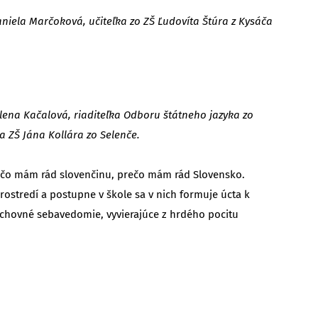
aniela Marčoková, učiteľka zo ZŠ Ľudovíta Štúra z Kysáča
lena Kačalová, riaditeľka Odboru štátneho jazyka zo
a ZŠ Jána Kollára zo Selenče.
Prečo mám rád slovenčinu, prečo mám rád Slovensko.
rostredí a postupne v škole sa v nich formuje úcta k
uchovné sebavedomie, vyvierajúce z hrdého pocitu