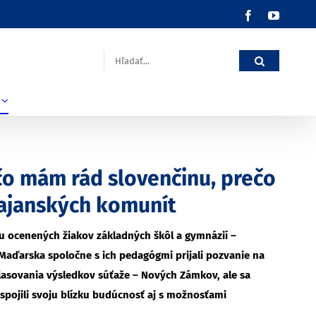
Facebook
YouTub
Hľadať:
rečo mám rád slovenčinu, prečo
rajanských komunít
inu ocenených žiakov základných škôl a gymnázií –
Maďarska spoločne s ich pedagógmi prijali pozvanie na
hlasovania výsledkov súťaže – Nových Zámkov, ale sa
 spojili svoju blízku budúcnosť aj s možnosťami