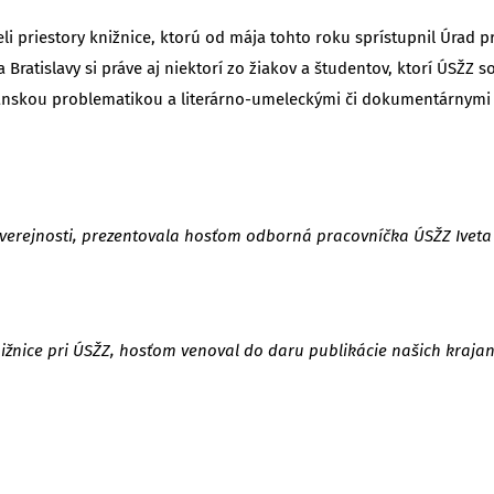
 priestory knižnice, ktorú od mája tohto roku sprístupnil Úrad pre
 Bratislavy si práve aj niektorí zo žiakov a študentov, ktorí ÚSŽZ 
ajanskou problematikou a literárno-umeleckými či dokumentárnymi p
j verejnosti, prezentovala hosťom odborná pracovníčka ÚSŽZ Ivet
ižnice pri ÚSŽZ, hosťom venoval do daru publikácie našich kraja