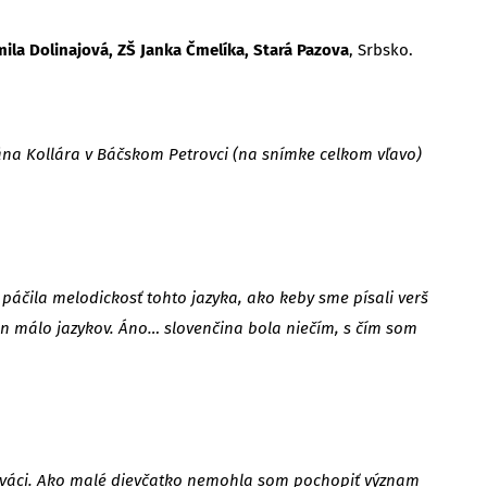
mila Dolinajová, ZŠ Janka Čmelíka, Stará Pazova
, Srbsko.
 Jána Kollára v Báčskom Petrovci (na snímke celkom vľavo)
páčila melodickosť tohto jazyka, ako keby sme písali verš
en málo jazykov. Áno… slovenčina bola niečím, s čím som
lováci. Ako malé dievčatko nemohla som pochopiť význam