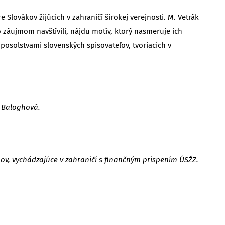
 Slovákov žijúcich v zahraničí širokej verejnosti. M. Vetrák
so záujmom navštívili, nájdu motív, ktorý nasmeruje ich
osolstvami slovenských spisovateľov, tvoriacich v
a Baloghová.
nov, vychádzajúce v zahraničí s finančným prispením ÚSŽZ.