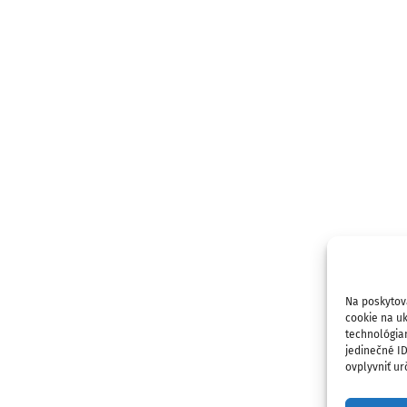
Na poskytov
cookie na uk
technológia
jedinečné I
ovplyvniť urč