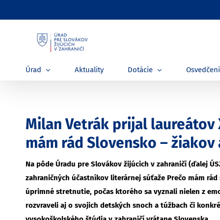
Skip
to
content
Úrad
Aktuality
Dotácie
Osvedčen
Milan Vetrák prijal laureátov
mám rád Slovensko – žiakov 
Na pôde Úradu pre Slovákov žijúcich v zahraničí (ďalej ÚS
zahraničných účastníkov literárnej súťaže Prečo mám rád
úprimné stretnutie, počas ktorého sa vyznali nielen z em
rozvraveli aj o svojich detských snoch a túžbach či konkr
vysokoškolského štúdia v zahraničí vrátane Slovenska.