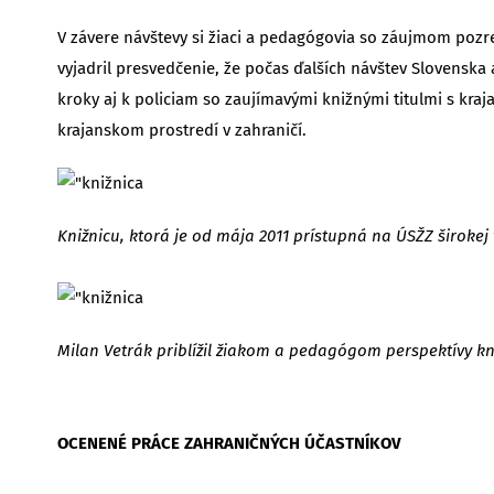
V závere návštevy si žiaci a pedagógovia so záujmom pozreli
vyjadril presvedčenie, že počas ďalších návštev Slovenska a
kroky aj k policiam so zaujímavými knižnými titulmi s kr
krajanskom prostredí v zahraničí.
Knižnicu, ktorá je od mája 2011 prístupná na ÚSŽZ široke
Milan Vetrák priblížil žiakom a pedagógom perspektívy kn
OCENENÉ PRÁCE ZAHRANIČNÝCH ÚČASTNÍKOV