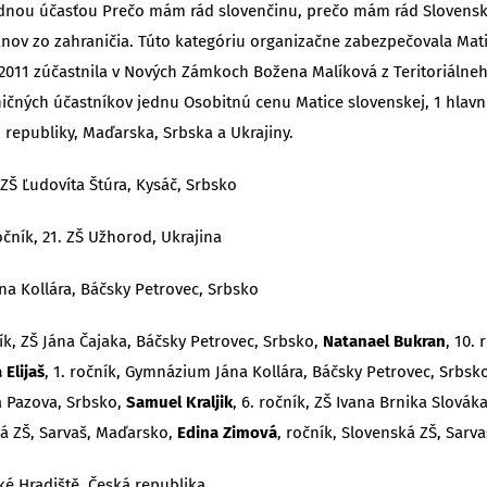
rodnou účasťou Prečo mám rád slovenčinu, prečo mám rád Slovensk
rajanov zo zahraničia. Túto kategóriu organizačne zabezpečovala Mat
na 2011 zúčastnila v Nových Zámkoch Božena Malíková z Teritoriál
ničných účastníkov jednu Osobitnú cenu Matice slovenskej, 1 hlavn
j republiky, Maďarska, Srbska a Ukrajiny.
, ZŠ Ľudovíta Štúra, Kysáč, Srbsko
ročník, 21. ZŠ Užhorod, Ukrajina
na Kollára, Báčsky Petrovec, Srbsko
ník, ZŠ Jána Čajaka, Báčsky Petrovec, Srbsko,
Natanael Bukran
, 10.
 Elijaš
, 1. ročník, Gymnázium Jána Kollára, Báčsky Petrovec, Srbsk
rá Pazova, Srbsko,
Samuel Kraljik
, 6. ročník, ZŠ Ivana Brnika Slovák
ská ZŠ, Sarvaš, Maďarsko,
Edina Zimová
, ročník, Slovenská ZŠ, Sarv
é Hradiště, Česká republika