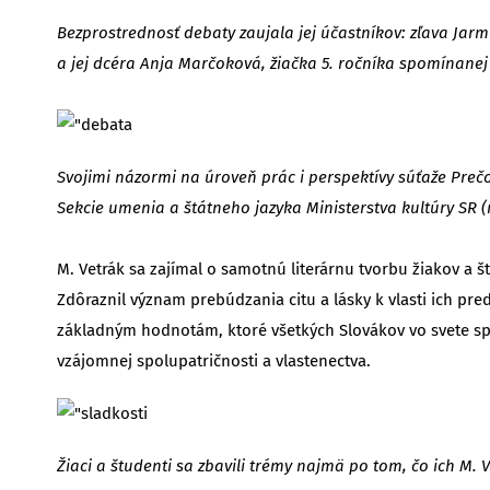
Bezprostrednosť debaty zaujala jej účastníkov: zľava Jarm
a jej dcéra Anja Marčoková, žiačka 5. ročníka spomínanej
Svojimi názormi na úroveň prác i perspektívy súťaže Preč
Sekcie umenia a štátneho jazyka Ministerstva kultúry SR (
M. Vetrák sa zajímal o samotnú literárnu tvorbu žiakov a
Zdôraznil význam prebúdzania citu a lásky k vlasti ich pre
základným hodnotám, ktoré všetkých Slovákov vo svete spá
vzájomnej spolupatričnosti a vlastenectva.
Žiaci a študenti sa zbavili trémy najmä po tom, čo ich M.