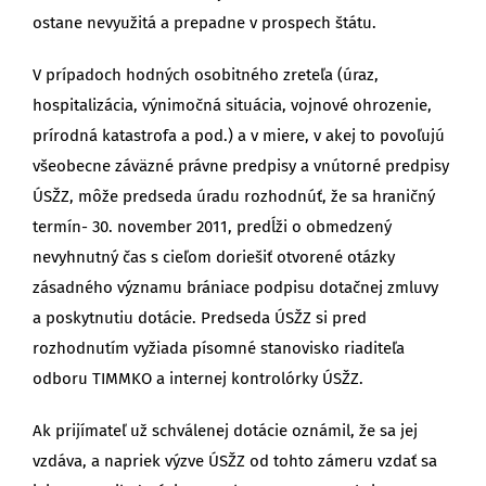
ostane nevyužitá a prepadne v prospech štátu.
V prípadoch hodných osobitného zreteľa (úraz,
hospitalizácia, výnimočná situácia, vojnové ohrozenie,
prírodná katastrofa a pod.) a v miere, v akej to povoľujú
všeobecne záväzné právne predpisy a vnútorné predpisy
ÚSŽZ, môže predseda úradu rozhodnúť, že sa hraničný
termín- 30. november 2011, predĺži o obmedzený
nevyhnutný čas s cieľom doriešiť otvorené otázky
zásadného významu brániace podpisu dotačnej zmluvy
a poskytnutiu dotácie. Predseda ÚSŽZ si pred
rozhodnutím vyžiada písomné stanovisko riaditeľa
odboru TIMMKO a internej kontrolórky ÚSŽZ.
Ak prijímateľ už schválenej dotácie oznámil, že sa jej
vzdáva, a napriek výzve ÚSŽZ od tohto zámeru vzdať sa