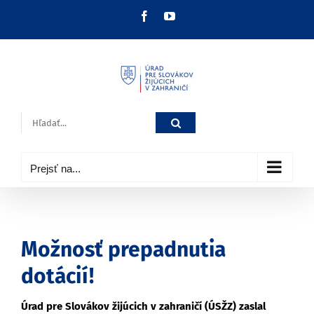
Skip
Facebook
YouTube
to
content
Hľadať:
Prejsť na...
Možnosť prepadnutia
dotácií!
Úrad pre Slovákov žijúcich v zahraničí (ÚSŽZ) zaslal