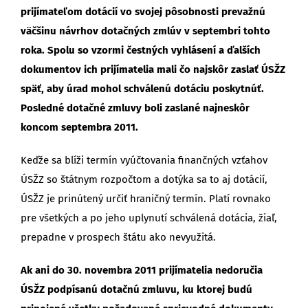
prijímateľom dotácií vo svojej pôsobnosti prevažnú
väčšinu návrhov dotačných zmlúv v septembri tohto
roka. Spolu so vzormi čestných vyhlásení a ďalších
dokumentov ich prijímatelia mali čo najskôr zaslať ÚSŽZ
späť, aby úrad mohol schválenú dotáciu poskytnúť.
Posledné dotačné zmluvy boli zaslané najneskôr
koncom septembra 2011.
Keďže sa blíži termín vyúčtovania finančných vzťahov
ÚSŽZ so štátnym rozpočtom a dotýka sa to aj dotácií,
ÚSŽZ je prinútený určiť hraničný termín. Platí rovnako
pre všetkých a po jeho uplynutí schválená dotácia, žiaľ,
prepadne v prospech štátu ako nevyužitá.
Ak ani do 30. novembra 2011 prijímatelia nedoručia
ÚSŽZ podpísanú dotačnú zmluvu, ku ktorej budú