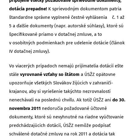
pripojené všetky požadované sprievodné dokumenty,
dotácia prepadne!
K sprievodným dokumentom patria
štandardne správne vyplnené čestné vyhlásenia č. 1 až
5 a ďalšie dokumenty (napr. autorské súhlasy), ktoré sú
špecifikované priamo v dotačnej zmluve, a to
v osobitných podmienkach pre udelenie dotácie (článok
IV dotačnej zmluvy).
Vo viacerých prípadoch nemajú prijímatelia dotácií ešte
stále
vyrovnané vzťahy so štátom
a ÚSŽZ opätovne
upozorňuje všetkých Slovákov žijúcich v zahraničí-
krajanov, aby si vyriešenie takýchto nezrovnalostí
nenechávali na poslednú chvíľu. Ak totiž ÚSŽZ ani
do 30.
novembra 2011
nedoručia požadované účtovné
dokumenty, ktoré sú nevyhnutné na riadne vyúčtovanie
predchádzajúcich dotácií, ÚSŽZ nemôže podpísať
schválené dotačné zmluvy na rok 2011 a dotácia tak