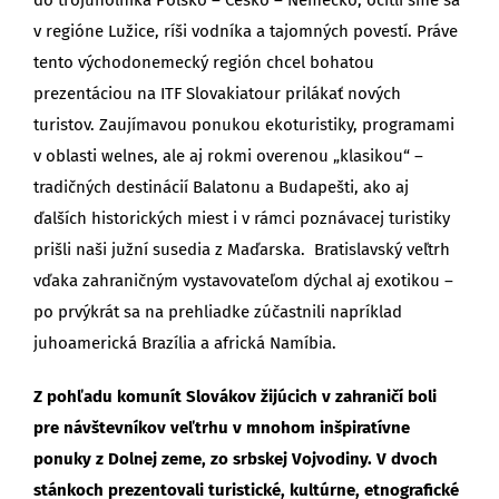
do trojuholníka Poľsko – Česko – Nemecko, ocitli sme sa
v regióne Lužice, ríši vodníka a tajomných povestí. Práve
tento východonemecký región chcel bohatou
prezentáciou na ITF Slovakiatour prilákať nových
turistov. Zaujímavou ponukou ekoturistiky, programami
v oblasti welnes, ale aj rokmi overenou „klasikou“ –
tradičných destinácií Balatonu a Budapešti, ako aj
ďalších historických miest i v rámci poznávacej turistiky
prišli naši južní susedia z Maďarska. Bratislavský veľtrh
vďaka zahraničným vystavovateľom dýchal aj exotikou –
po prvýkrát sa na prehliadke zúčastnili napríklad
juhoamerická Brazília a africká Namíbia.
Z pohľadu komunít Slovákov žijúcich v zahraničí boli
pre návštevníkov veľtrhu v mnohom inšpiratívne
ponuky z Dolnej zeme, zo srbskej Vojvodiny. V dvoch
stánkoch prezentovali turistické, kultúrne, etnografické