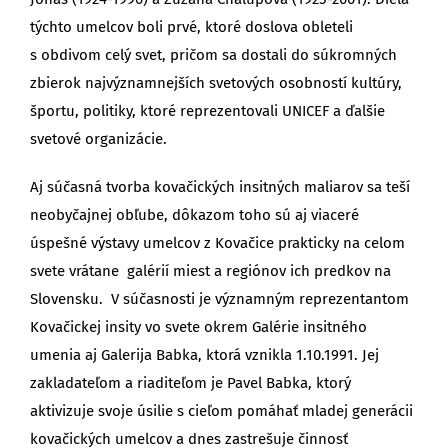
týchto umelcov boli prvé, ktoré doslova obleteli
s obdivom celý svet, pričom sa dostali do súkromných
zbierok najvýznamnejších svetových osobností kultúry,
športu, politiky, ktoré reprezentovali UNICEF a ďalšie
svetové organizácie.
Aj súčasná tvorba kovačických insitných maliarov sa teší
neobyčajnej obľube, dôkazom toho sú aj viaceré
úspešné výstavy umelcov z Kovačice prakticky na celom
svete vrátane galérií miest a regiónov ich predkov na
Slovensku. V súčasnosti je významným reprezentantom
Kovačickej insity vo svete okrem Galérie insitného
umenia aj Galerija Babka, ktorá vznikla 1.10.1991. Jej
zakladateľom a riaditeľom je Pavel Babka, ktorý
aktivizuje svoje úsilie s cieľom pomáhať mladej generácii
kovačických umelcov a dnes zastrešuje činnosť