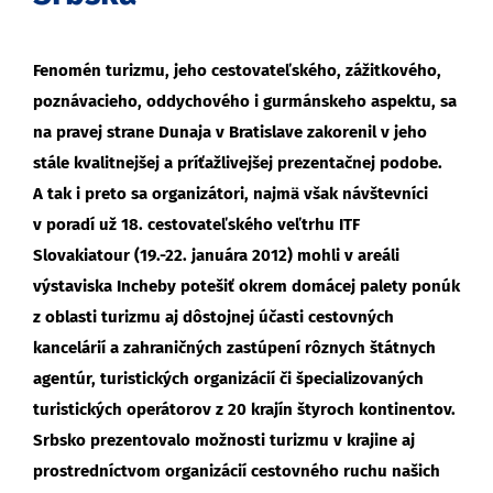
Fenomén turizmu, jeho cestovateľského, zážitkového,
poznávacieho, oddychového i gurmánskeho aspektu, sa
na pravej strane Dunaja v Bratislave zakorenil v jeho
stále kvalitnejšej a príťažlivejšej prezentačnej podobe.
A tak i preto sa organizátori, najmä však návštevníci
v poradí už 18. cestovateľského veľtrhu ITF
Slovakiatour (19.-22. januára 2012) mohli v areáli
výstaviska Incheby potešiť okrem domácej palety ponúk
z oblasti turizmu aj dôstojnej účasti cestovných
kancelárií a zahraničných zastúpení rôznych štátnych
agentúr, turistických organizácií či špecializovaných
turistických operátorov z 20 krajín štyroch kontinentov.
Srbsko prezentovalo možnosti turizmu v krajine aj
prostredníctvom organizácií cestovného ruchu našich