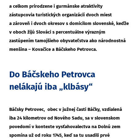
a celkom prirodzene i gurmánske atraktivity
zástupcovia turistických organizácií dvoch miest
a zároveň i dvoch okresov s domicilom slovenské, keďže
v oboch žijú Slováci s percentuálne výrazným
zastúpením tamojšieho obyvateľstva ako národnostná
menšina – Kovačice a Báčskeho Petrovca.
Do Báčskeho Petrovca
nelákajú iba „klbásy“
Báčsky Petrovec, obec v južnej časti Báčky, vzdialená
iba 24 kilometrov od Nového Sadu, sa v slovenskom
povedomí v kontexte vysťahovalectva na Dolnú zem
spomína už od roku 1745, keď sa tu usadili prvé