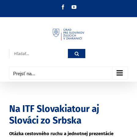
Skip
Facebook
YouTube
to
content
Hľadať:
Prejsť na...
Na ITF Slovakiatour aj
Slováci zo Srbska
Otázka cestovného ruchu a jednotnej prezentácie