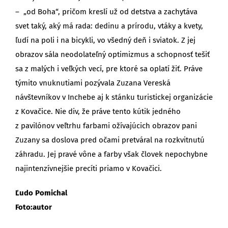
– „od Boha“, pričom kreslí už od detstva a zachytáva
svet taký, aký má rada: dedinu a prírodu, vtáky a kvety,
ľudí na poli i na bicykli, vo všedný deň i sviatok. Z jej
obrazov sála neodolateľný optimizmus a schopnosť tešiť
sa z malých i veľkých vecí, pre ktoré sa oplatí žiť. Práve
týmito vnuknutiami pozývala Zuzana Vereská
návštevníkov v Inchebe aj k stánku turistickej organizácie
z Kovačice. Nie div, že práve tento kútik jedného
z pavilónov veľtrhu farbami ožívajúcich obrazov pani
Zuzany sa doslova pred očami pretváral na rozkvitnutú
záhradu. Jej pravé vône a farby však človek nepochybne
najintenzívnejšie precíti priamo v Kovačici.
Ľudo Pomichal
Foto:
autor