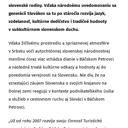
slovenské rodiny. Vďaka národnému uvedomovaniu sa
generácií Slovákov sa tu po stáročia rozvíja jazyk,
vzdelanosť, kultúrne dedičstvo i tradičné hodnoty
v subkultúrnom slovenskom duchu.
Vďaka žičlivému prostrediu a spriaznenej atmosfére
v Srbsku voči autochtónnej slovenskej národnostnej
menšine čoraz viac vchádza dianie v Báčskom Petrovci
a následné trvalé kultúrne odkazy a hodnoty aj do
povedomia verejnosti na Slovensku. Nie div, že na
vzrastajúci záujem Slovenska o svojich krajanov na
Dolnej zemi reagujú v kontexte podnikateľského úsilia
a služieb v cestovnom ruchu aj Slováci v Báčskom
Petrovci.
„Už od roku 2007 rozvíja svoju činnosť Turistická