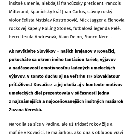
insitné umenie, niekdajší francúzsky prezident Francois
Mitterand, španielsky kráľ Juan Carlos, slávny ruský
violončelista Mstislav Rostropovič, Mick Jagger a členovia
rockovej kapely Rolling Stones, futbalová legenda Pelé,
herci Ursula Andresová, Alain Delon, Franco Nero…
Ak navštívite Slovákov – našich krajanov v Kovačici,
pokocháte sa okrem iného fantáziou farieb, výjavov
a nadčasovosti emotívnosťou ladených umeleckých
výjavov. V tomto duchu aj na veľtrhu ITF Slovakiatour
príťažlivosť Kovačice a jej okolia aj v kontexte motívov
umeleckých diel prezentovala v súčasnosti jedna
z najznámejších a najoceňovanejších insitných maliarok
Zuzana Vereská.
Narodila sa síce v Padine, ale už tridsať rokov žije a
maľuje v Kovačici. Je maliarkou, ako ona s obľubou vraví