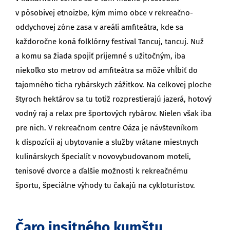
v pôsobivej etnoizbe, kým mimo obce v rekreačno-
oddychovej zóne zasa v areáli amfiteátra, kde sa
každoročne koná folklórny festival Tancuj, tancuj. Nuž
a komu sa žiada spojiť príjemné s užitočným, iba
niekoľko sto metrov od amfiteátra sa môže vhĺbiť do
tajomného ticha rybárskych zážitkov. Na celkovej ploche
štyroch hektárov sa tu totiž rozprestierajú jazerá, hotový
vodný raj a relax pre športových rybárov. Nielen však iba
pre nich. V rekreačnom centre Oáza je návštevníkom
k dispozícii aj ubytovanie a služby vrátane miestnych
kulinárskych špecialít v novovybudovanom moteli,
tenisové dvorce a ďalšie možnosti k rekreačnému
športu, špeciálne výhody tu čakajú na cykloturistov.
Čaro insitného kumštu