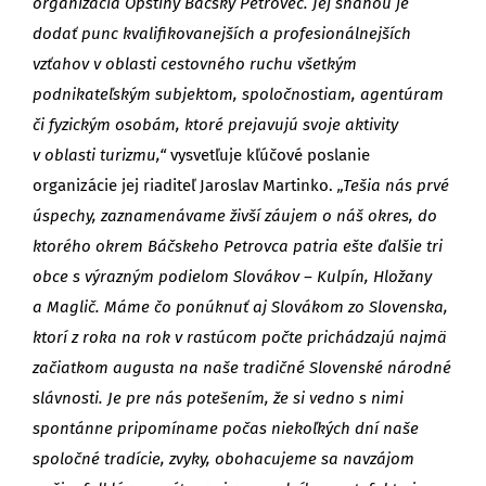
organizácia Opštiny Báčsky Petrovec. Jej snahou je
dodať punc kvalifikovanejších a profesionálnejších
vzťahov v oblasti cestovného ruchu všetkým
podnikateľským subjektom, spoločnostiam, agentúram
či fyzickým osobám, ktoré prejavujú svoje aktivity
v oblasti turizmu,“
vysvetľuje kľúčové poslanie
organizácie jej riaditeľ Jaroslav Martinko.
„Tešia nás prvé
úspechy, zaznamenávame živší záujem o náš okres, do
ktorého okrem Báčskeho Petrovca patria ešte ďalšie tri
obce s výrazným podielom Slovákov – Kulpín, Hložany
a Maglič. Máme čo ponúknuť aj Slovákom zo Slovenska,
ktorí z roka na rok v rastúcom počte prichádzajú najmä
začiatkom augusta na naše tradičné Slovenské národné
slávnosti. Je pre nás potešením, že si vedno s nimi
spontánne pripomíname počas niekoľkých dní naše
spoločné tradície, zvyky, obohacujeme sa navzájom