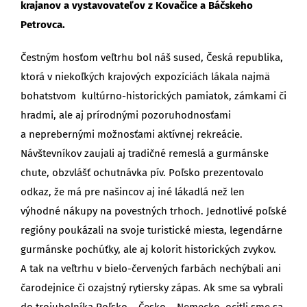
krajanov a vystavovateľov z Kovačice a Báčskeho
Petrovca.
Čestným hosťom veľtrhu bol náš sused, Česká republika,
ktorá v niekoľkých krajových expozíciách lákala najmä
bohatstvom kultúrno-historických pamiatok, zámkami či
hradmi, ale aj prírodnými pozoruhodnosťami
a neprebernými možnosťami aktívnej rekreácie.
Návštevníkov zaujali aj tradičné remeslá a gurmánske
chute, obzvlášť ochutnávka pív. Poľsko prezentovalo
odkaz, že má pre našincov aj iné lákadlá než len
výhodné nákupy na povestných trhoch. Jednotlivé poľské
regióny poukázali na svoje turistické miesta, legendárne
gurmánske pochúťky, ale aj kolorit historických zvykov.
A tak na veľtrhu v bielo-červených farbách nechýbali ani
čarodejnice či ozajstný rytiersky zápas. Ak sme sa vybrali