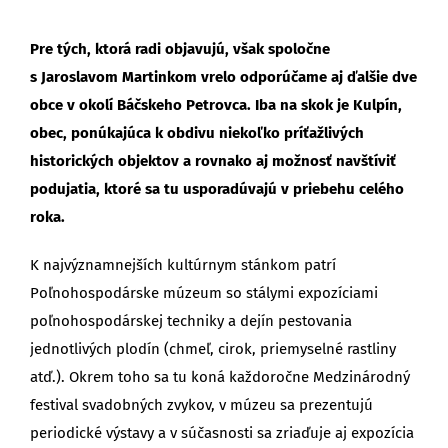
Pre tých, ktorá radi objavujú, však spoločne
s Jaroslavom Martinkom vrelo odporúčame aj ďalšie dve
obce v okolí Báčskeho Petrovca. Iba na skok je Kulpín,
obec, ponúkajúca k obdivu niekoľko príťažlivých
historických objektov a rovnako aj možnosť navštíviť
podujatia, ktoré sa tu usporadúvajú v priebehu celého
roka.
K najvýznamnejších kultúrnym stánkom patrí
Poľnohospodárske múzeum so stálymi expozíciami
poľnohospodárskej techniky a dejín pestovania
jednotlivých plodín (chmeľ, cirok, priemyselné rastliny
atď.). Okrem toho sa tu koná každoročne Medzinárodný
festival svadobných zvykov, v múzeu sa prezentujú
periodické výstavy a v súčasnosti sa zriaďuje aj expozícia