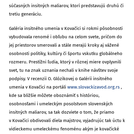
súčasných insitných maliarov, ktorí predstavujú druhú či
tretiu generáciu.
Galéria insitného umenia v Kovačici si rokmi pôsobnosti
vybudovala renomé i obľubu na celom svete, pričom do
jej priestorov smerovali a stále merajú kroky aj vážené
osobnosti politiky, kultúry či športu vskutku globálneho
rozmeru. Prestížni ľudia, ktorý v rôznej miere ovplyvnili
svet, tu na znak uznania nechali v knihe návštev svoje
podpisy. V recenzii O. Glózikovej o Galérii insitného
umenia v Kovačici na portáli
www.slovackizavod.org.rs
,
kde sa bližšie môžete oboznámiť s históriou,
osobnosťami i umeleckým posolstvom slovenských
insitných maliarov, sa tak dozviete o tom, že priamo
v Kovačici obdivovali diela majstrov, vyjadrujúc tak úctu k
vidieckemu umeleckému fenoménu akým je kovačické