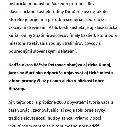
historického nábytku. Múzeum pritom sídli v
klasicistickom kaštieli rodiny Dunđerskovcov, okolo
ktorého je príjemná prírodná scenéria arboréta so
vzácnymi drevinami. V blízkosti kaštieľa je aj klasicistická
kúria rodiny Stratimirovićovcov (malý kaštieľ), ktorá bola
miestom stretávania rodiny Stratimirovićovcov s
poprednými slovenskými dejateľmi.
Keďže okres Báčsky Petrovec obmýva aj rieka Dunaj,
Jaroslav Martinko odporúča objavovať aj tiché miesta
v lone prírody či už priamo alebo v blízkosti obce
Hložany.
Aj v tejto obci s približne 2000 obyvateľmi tvoria väčšiu
časť Slováci, zachovávajúci si svoje folklórne zvyky,
tradície slovesnosti, hudby, tanca. Priamo v obci
v kultúrnom centre sa o tom možno presvedčiť