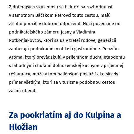
Z doterajších skúseností sa tí, ktorí sa rozhodnú ísť
v samotnom Báčskom Petrovci touto cestou, majú
z čoho poučiť, v dobrom odpozerať. Hoci povedzme od
podnikateľského zámeru Jasny a Vladimira
Potkonjakovcov, ktorí sa už v tretej rodovej generácii
zaoberajú podnikaním v oblasti gastronómie. Penzión
Aroma, ktorý prevádzkujú v príjemnom duchu etnodomu
s lahodnými chuťami dolnozemskej kuchyne v príjemnej
reštaurácii, môže v tom najlepšom poslúžiť ako skvelý
prímer všetkým, ktorí sa v turizme podobnou cestou
začnú uberať.
Za pookriatím aj do Kulpína a
Hložian