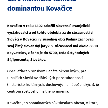
dominantou Kovačice
Kovačicu v roku 1802 založili slovenskí evanjelickí
vysťahovalci a od tohto obdobia až do súčasnosti si
Slováci v Kovačici i v susednej obci Padina zachovali
svoj čistý slovenský jazyk. V
súčasnosti má okolo 6800
obyvateľov, z čoho je do 5700, teda úctyhodných
84,1percenta, Slovákov.
Obec ležiaca v srbskom Banáte okrem iných, pre
tunajších Slovákov dôležitých pozoruhodností
(historicko-kultúrnych, duchovných a náboženských), je
centrom svetového insitného umenia.
Kovačica je v spomínaných súvislostiach obcou, v ktorej