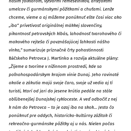
našim folklórom, výtvormi remeselníkov, artefaktmi
umelcov či gurmánskymi pôžitkami a chuťami. Lenže
chceme, vieme a aj môžeme ponúknuť ešte čosi viac ako
„iba“ prívetivosť originálnej mäkkej slovenčiny,
pikantnosť petrovských klbás, lahodnosť tvarohového či
makového rejteša či povznášajúcej ľahkosti nášho
vínka,“
sumarizuje príznačné črty pohostinnosti
Báčskeho Petrovca J. Martinko a rozvíja aktuálne plány:
„Žijeme a tvoríme v nížinnom prostredí, kde sa
poľnohospodárskym krajom vinie Dunaj. Jeho rovinaté
okolie a zákutia majú svoje čaro, svoje už vedia aj tí
turisti, ktorí od jari do jesene krútia pedále na stále
obľúbenejšej Dunajskej cykloceste. A veď odbočiť z nej
k nám do Petrovca – to je ozaj iba na skok… Jesto čo
ponúknuť pre oddych, historicko-kultúrny zážitok či
rekreačno-gurmánske pôžitky aj u nás. Nielen počas