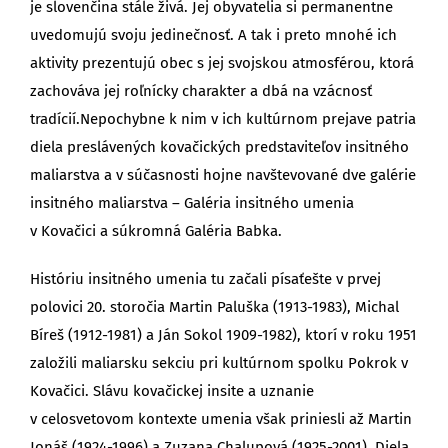
je slovenčina stále živá. Jej obyvatelia si permanentne
uvedomujú svoju jedinečnosť. A tak i preto mnohé ich
aktivity prezentujú obec s jej svojskou atmosférou, ktorá
zachováva jej roľnícky charakter a dbá na vzácnosť
tradícií.Nepochybne k nim v ich kultúrnom prejave patria
diela preslávených kovačických predstaviteľov insitného
maliarstva a v súčasnosti hojne navštevované dve galérie
insitného maliarstva – Galéria insitného umenia
v Kovačici a súkromná Galéria Babka.
Históriu insitného umenia tu začali písaťešte v prvej
polovici 20. storočia Martin Paluška (1913-1983), Michal
Bíreš (1912-1981) a Ján Sokol 1909-1982), ktorí v roku 1951
založili maliarsku sekciu pri kultúrnom spolku Pokrok v
Kovačici. Slávu kovačickej insite a uznanie
v celosvetovom kontexte umenia však priniesli až Martin
Jonáš (1924-1996) a Zuzana Chalupová (1925-2001). Diela