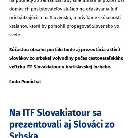
na podnety zo zahraničia, aby sme upriamili pozornosť
domácich poskytovateľov služieb na očakávania ľudí
prichádzajúcich na Slovensko, a privítame skúsenosti
krajanov, ktoré by pomohli propagovať Slovensko vo
svete.
Súčasťou obsahu portálu bude aj prezentácia aktivít
Slovákov zo srbskej Vojvodiny počas cestovateľského
veľtrhu ITF Slovakiatour v bratislavskej Inchebe.
Ľudo Pomichal
Na ITF Slovakiatour sa
prezentovali aj Slováci zo
Srbska