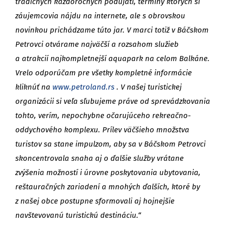
tradičných každoročných podujatí, termíny ktorých si
záujemcovia nájdu na internete, ale s obrovskou
novinkou prichádzame túto jar. V marci totiž v Báčskom
Petrovci otvárame najväčší a rozsahom služieb
a atrakcií najkompletnejší aquapark na celom Balkáne.
Vrelo odporúčam pre všetky kompletné informácie
kliknúť na
www.petroland.rs
. V našej turistickej
organizácii si veľa sľubujeme práve od sprevádzkovania
tohto, verím, nepochybne očarujúceho rekreačno-
oddychového komplexu. Prílev väčšieho množstva
turistov sa stane impulzom, aby sa v Báčskom Petrovci
skoncentrovala snaha aj o ďalšie služby vrátane
zvýšenia možností i úrovne poskytovania ubytovania,
reštauračných zariadení a mnohých ďalších, ktoré by
z našej obce postupne sformovali aj hojnejšie
navštevovanú turistickú destináciu.“