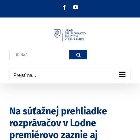
Skip
Facebook
YouTube
to
content
Hľadať:
Prejsť na...
Na súťažnej prehliadke
rozprávačov v Lodne
premiérovo zaznie aj