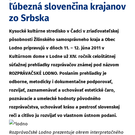
ľúbezná slovenčina krajanov
zo Srbska
Kysucké kultúrne stredisko v Čadci v zriaďovateľskej
pôsobnosti Žilinského samosprávneho kraja a Obec
Lodno pripravujú v dňoch 11. – 12. júna 2011 v
Kultúrnom dome v Lodne už XIV. ročník celoštátnej
súťažnej prehliadky rozprávačov známej pod názvom
ROZPRÁVAČSKÉ LODNO. Poslaním prehliadky je
odborne, metodicky i dokumentačne podporovať,
rozvíjať, zaznamenávať a uchovávať estetické čaro,
poznávacie a umelecké hodnoty pôvodného
rozprávačstva, uchovávať krásu a pestrosť slovenskej
reči a citlivo ju rozvíjať vo vlastnom ústnom podaní.
Rozprávačské Lodno prezentuje okrem interpretačného