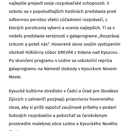
najlepšie prejaviť svoje rozprávačské schopnosti. V
sobotu sa v popoludňajších hodinách predstavia pred
odbornou porotou všetci zúčastnení rozprávači, z
ktorých porotcovia vyberú a ocenia najlepších. Tí sa v
nedeľu predstavia verejnosti v galaprograme „Rozprávaj
srdcom a poteš nás“. Hovorené slovo svojím vystúpením
obohatí Folklórny súbor DREVÁR z Krásna nad Kysucou .
Po skončení programu v Lodne sa uskutoční repríza
galaprogramu na Námestí slobody v Kysuckom Novom
Meste.
Kysucké kultúrne stredisko v Čadci a Úrad pre Slovákov
žijúcich v zahraničí pozývajú priaznivcov hovoreného
slova, aby si prišli vypočuť zaujímavé príbehy v podaní
ľudových rozprávačov a pokochať sa čarokrásnym
prostredím malebnej obce Lodno a Kysuckého Nového