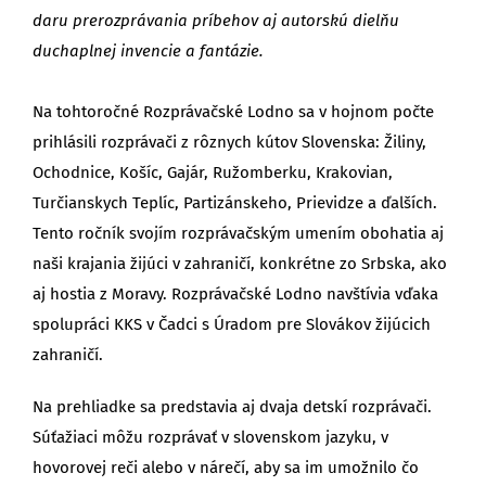
daru prerozprávania príbehov aj autorskú dielňu
duchaplnej invencie a fantázie.
Na tohtoročné Rozprávačské Lodno sa v hojnom počte
prihlásili rozprávači z rôznych kútov Slovenska: Žiliny,
Ochodnice, Košíc, Gajár, Ružomberku, Krakovian,
Turčianskych Teplíc, Partizánskeho, Prievidze a ďalších.
Tento ročník svojím rozprávačským umením obohatia aj
naši krajania žijúci v zahraničí, konkrétne zo Srbska, ako
aj hostia z Moravy. Rozprávačské Lodno navštívia vďaka
spolupráci KKS v Čadci s Úradom pre Slovákov žijúcich
zahraničí.
Na prehliadke sa predstavia aj dvaja detskí rozprávači.
Súťažiaci môžu rozprávať v slovenskom jazyku, v
hovorovej reči alebo v nárečí, aby sa im umožnilo čo