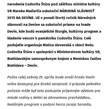
narodenia Ľudovíta Štúra pod záštitou ministra kultúry
SR Mareka Maďariča uskutoční NÁRODNÁ SLÁVNOSŤ
2015 NA DEVÍNE. Už v poradí štvrtý ročník Národných
slávností na Devíne sa uskutoční priamo na hrade
Devín, kde budú evanjelické liturgie, kultúrny program a
kladenie vencov k pamätníku Ľudovíta Štúra. Celé
podujatie organizuje Matica slovenská v rámci Roku
Ľudovíta Štúra v spolupráci s Ministerstvom kultúry SR,
Bratislavským samosprávnym krajom a Mestskou časťou
Bratislava – Devín.
Počas celej soboty 25. apríla bude areál hradu Devín
voľne dostupný pre širokú verejnosť. V prípade pekného
počasia môže byť toto podujatie príjemným výletom pre
mladé rodiny s deťmi za zdravotnou prechádzkou,
kvalitným program v podaní herca Juraja Sarvaša,