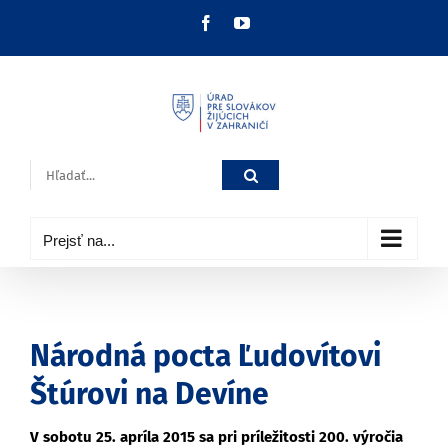
Skip
Facebook
YouTube
to
content
Hľadať:
Prejsť na...
Národná pocta Ľudovítovi
Štúrovi na Devíne
V sobotu 25. apríla 2015 sa pri príležitosti 200. výročia