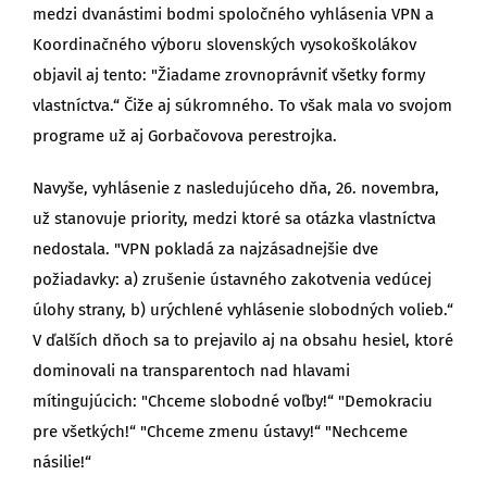
medzi dvanástimi bodmi spoločného vyhlásenia VPN a
Koordinačného výboru slovenských vysokoškolákov
objavil aj tento: "Žiadame zrovnoprávniť všetky formy
vlastníctva.“ Čiže aj súkromného. To však mala vo svojom
programe už aj Gorbačovova perestrojka.
Navyše, vyhlásenie z nasledujúceho dňa, 26. novembra,
už stanovuje priority, medzi ktoré sa otázka vlastníctva
nedostala. "VPN pokladá za najzásadnejšie dve
požiadavky: a) zrušenie ústavného zakotvenia vedúcej
úlohy strany, b) urýchlené vyhlásenie slobodných volieb.“
V ďalších dňoch sa to prejavilo aj na obsahu hesiel, ktoré
dominovali na transparentoch nad hlavami
mítingujúcich: "Chceme slobodné voľby!“ "Demokraciu
pre všetkých!“ "Chceme zmenu ústavy!“ "Nechceme
násilie!“