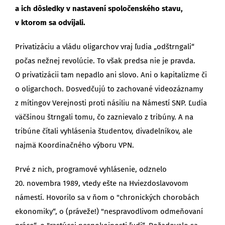
a ich dôsledky v nastavení spoločenského stavu,
v ktorom sa odvíjali.
Privatizáciu a vládu oligarchov vraj ľudia „odštrngali“
počas nežnej revolúcie. To však predsa nie je pravda.
O privatizácii tam nepadlo ani slovo. Ani o kapitalizme či
o oligarchoch. Dosvedčujú to zachované videozáznamy
z mítingov Verejnosti proti násiliu na Námestí SNP. Ľudia
väčšinou štrngali tomu, čo zaznievalo z tribúny. A na
tribúne čítali vyhlásenia študentov, divadelníkov, ale
najmä Koordinačného výboru VPN.
Prvé z nich, programové vyhlásenie, odznelo
20. novembra 1989, vtedy ešte na Hviezdoslavovom
námestí. Hovorilo sa v ňom o "chronických chorobách
ekonomiky“, o (práveže!) "nespravodlivom odmeňovaní