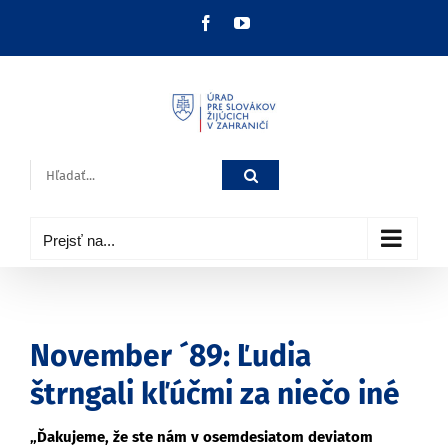
Skip
Facebook
YouTube
to
content
Hľadať:
Prejsť na...
November ´89: Ľudia
štrngali kľúčmi za niečo iné
„Ďakujeme, že ste nám v osemdesiatom deviatom