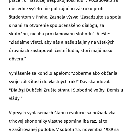
práce“, o "rastúcej nespokojnosti ľudí“. Požadovalo sa
dôsledné vyšetrenie policajného zákroku proti
študentom v Prahe. Zaznela výzva: "Zasadzujte sa spolu
s nami za otvorenie spoločenského dialógu, za
skutočnú, nie iba proklamovanú slobodu“. A ešte:
"Žiadajme všetci, aby nás a naše záujmy na všetkých
úrovniach zastupovali čestní ľudia, ktorí majú našu
dôveru.“
Vyhlásenie sa končilo apelom: "Zoberme ako občania
svoje záležitosti do vlastných rúk!“ Dav skandoval:
"Dialóg! Dubček! Zrušte stranu! Slobodné voľby! Demisiu
vlády!“
V prvých vyhláseniach štábu revolúcie sa požiadavka
trhovej ekonomiky vlastne spomína iba raz, aj to
v zašifrovanej podobe. V sobotu 25. novembra 1989 sa