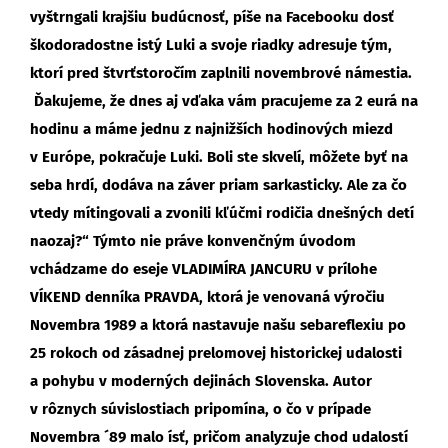
vyštrngali krajšiu budúcnosť, píše na Facebooku dosť
škodoradostne istý Luki a svoje riadky adresuje tým,
ktorí pred štvrťstoročím zaplnili novembrové námestia.
Ďakujeme, že dnes aj vďaka vám pracujeme za 2 eurá na
hodinu a máme jednu z najnižších hodinových miezd
v Európe, pokračuje Luki. Boli ste skvelí, môžete byť na
seba hrdí, dodáva na záver priam sarkasticky. Ale za čo
vtedy mítingovali a zvonili kľúčmi rodičia dnešných detí
naozaj?“ Týmto nie práve konvenčným úvodom
vchádzame do eseje VLADIMÍRA JANCURU v prílohe
VÍKEND denníka PRAVDA, ktorá je venovaná výročiu
Novembra 1989 a ktorá nastavuje našu sebareflexiu po
25 rokoch od zásadnej prelomovej historickej udalosti
a pohybu v moderných dejinách Slovenska. Autor
v rôznych súvislostiach pripomína, o čo v prípade
Novembra ´89 malo ísť, pričom analyzuje chod udalostí