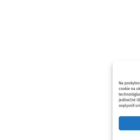
Na poskytov
cookie na uk
technológia
jedinečné I
ovplyvniť urč