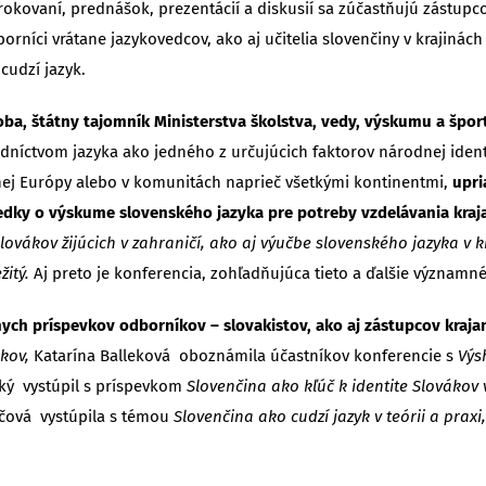
okovaní, prednášok, prezentácií a diskusií sa zúčastňujú zástupco
dborníci vrátane jazykovedcov, ako aj učitelia slovenčiny v krajin
cudzí jazyk.
, štátny tajomník Ministerstva školstva, vedy, výskumu a šport
níctvom jazyka ako jedného z určujúcich faktorov národnej identity
ej Európy alebo v komunitách naprieč všetkými kontinentmi,
upri
edky o výskume slovenského jazyka pre potreby vzdelávania kraja
ovákov žijúcich v zahraničí, ako aj výučbe slovenského jazyka v k
itý.
Aj preto je konferencia, zohľadňujúca tieto a ďalšie významné
ych príspevkov odborníkov – slovakistov, ako aj zástupcov kraja
ákov,
Katarína Balleková oboznámila účastníkov konferencie s
Výs
ský vystúpil s príspevkom
Slovenčina ako kľúč k identite Slovákov 
čová vystúpila s témou
Slovenčina ako cudzí jazyk v teórii a praxi