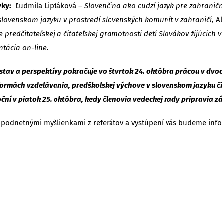
evky:
Ľudmila Liptáková –
Slovenčina ako cudzí jazyk pre zahrani
slovenskom jazyku v prostredí slovenských komunít v zahraničí,
A
e predčitateľskej a čitateľskej gramotnosti detí Slovákov žijúcich v
tácia on-line.
tav a perspektívy pokračuje vo štvrtok 24. októbra prácou v dvo
formách vzdelávania, predškolskej výchove v slovenskom jazyku či
ční v piatok 25. októbra, kedy členovia vedeckej rady pripravia z
i podnetnými myšlienkami z referátov a vystúpení vás budeme inf