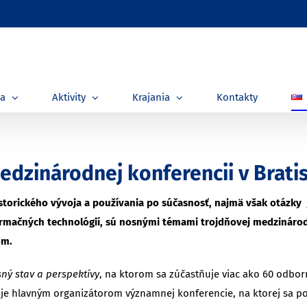
ia
Aktivity
Krajania
Kontakty
medzinárodnej konferencii v Brati
storického vývoja a používania po súčasnosť, najmä však otázky 
formačných technológií, sú nosnými témami trojdňovej medzinárodn
om.
sný stav a perspektívy
, na ktorom sa zúčastňuje viac ako 60 odborn
je hlavným organizátorom významnej konferencie, na ktorej sa podi