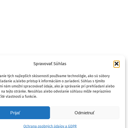
Spravovať Súhlas
anie tých najlepších skúseností používame technológie, ako sú súbory
ladanie a/alebo prístup k informáciám o zariadení. Súhlas s týmito
mi nám umožní spracovávať údaje, ako je správanie pri prehliadaní alebo
D na tejto stránke. Nesúhlas alebo odvolanie súhlasu môže nepriaznivo
ité vlastnosti a funkcie.
Prijať
Odmietnuť
Ochrana osobných údajov a GDPR