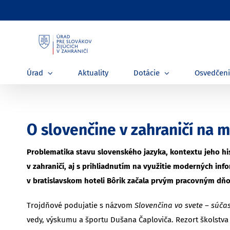
Skip
to
content
Úrad
Aktuality
Dotácie
Osvedčen
O slovenčine v zahraničí na 
Problematika stavu slovenského jazyka, kontextu jeho hi
v zahraničí, aj s prihliadnutím na využitie moderných in
v bratislavskom hoteli Bôrik začala prvým pracovným dň
Trojdňové podujatie s názvom
Slovenčina vo svete – súča
vedy, výskumu a športu Dušana Čaploviča. Rezort školstva 