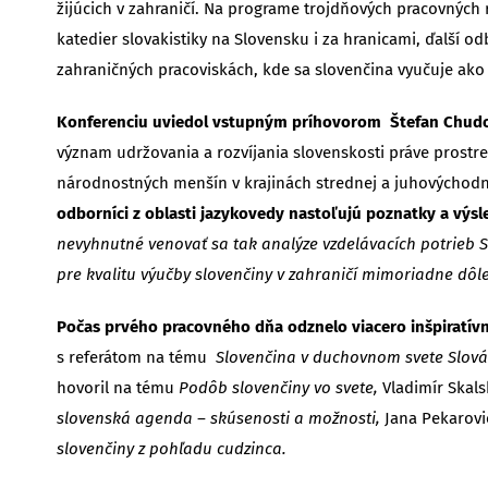
žijúcich v zahraničí. Na programe trojdňových pracovných r
katedier slovakistiky na Slovensku i za hranicami, ďalší o
zahraničných pracoviskách, kde sa slovenčina vyučuje ako 
Konferenciu uviedol vstupným príhovorom Štefan Chudoba
význam udržovania a rozvíjania slovenskosti práve prostred
národnostných menšín v krajinách strednej a juhovýchodn
odborníci z oblasti jazykovedy nastoľujú poznatky a výsl
nevyhnutné venovať sa tak analýze vzdelávacích potrieb Sl
pre kvalitu výučby slovenčiny v zahraničí mimoriadne dôlež
Počas prvého pracovného dňa odznelo viacero inšpiratívn
s referátom na tému
Slovenčina v duchovnom svete Slov
hovoril na tému
Podôb slovenčiny vo svete,
Vladimír Skal
slovenská agenda – skúsenosti a možnosti,
Jana Pekarovi
slovenčiny z pohľadu cudzinca.