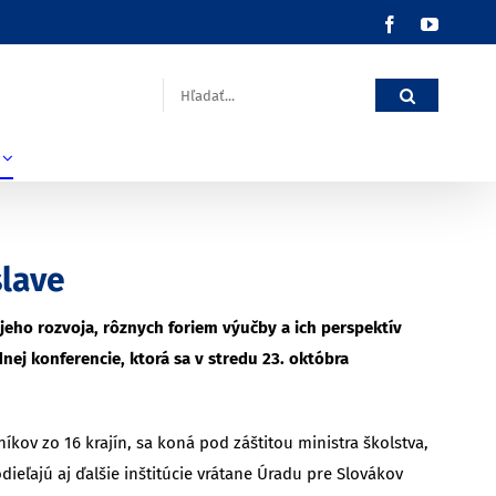
Facebook
YouTub
Hľadať:
slave
jeho rozvoja, rôznych foriem výučby a ich perspektív
ej konferencie, ktorá sa v stredu 23. októbra
íkov zo 16 krajín, sa koná pod záštitou ministra školstva,
eľajú aj ďalšie inštitúcie vrátane Úradu pre Slovákov