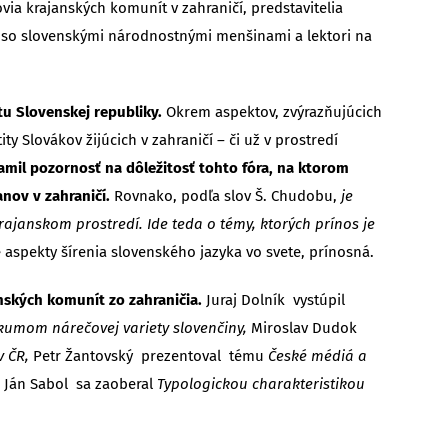
via krajanských komunít v zahraničí, predstavitelia
ách so slovenskými národnostnými menšinami a lektori na
u Slovenskej republiky.
Okrem aspektov, zvýrazňujúcich
 Slovákov žijúcich v zahraničí – či už v prostredí
amil pozornosť na dôležitosť tohto fóra, na ktorom
nov v zahraničí.
Rovnako, podľa slov Š. Chudobu,
je
rajanskom prostredí. Ide teda o témy, ktorých prínos je
 aspekty šírenia slovenského jazyka vo svete, prínosná.
nských komunít zo zahraničia.
Juraj Dolník vystúpil
kumom nárečovej variety slovenčiny,
Miroslav Dudok
v ČR,
Petr Žantovský prezentoval tému
České médiá a
,
Ján Sabol sa zaoberal
Typologickou charakteristikou