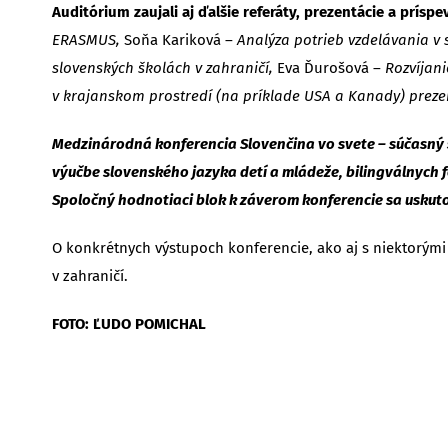
Auditórium zaujali aj ďalšie referáty, prezentácie a prísp
ERASMUS,
Soňa Kariková –
Analýza potrieb vzdelávania v 
slovenských školách v zahraničí,
Eva Ďurošová –
Rozvíjani
v krajanskom prostredí (na príklade USA a Kanady) prezen
Medzinárodná konferencia Slovenčina vo svete – súčasný s
výučbe slovenského jazyka detí a mládeže, bilingválnych 
Spoločný hodnotiaci blok k záverom konferencie sa uskuto
O konkrétnych výstupoch konferencie, ako aj s niektorým
v zahraničí.
FOTO: ĽUDO POMICHAL