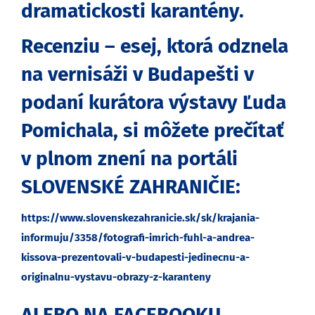
dramatickosti karantény.
Recenziu – esej, ktorá odznela
na vernisáži v Budapešti v
podaní kurátora výstavy Ľuda
Pomichala, si môžete prečítať
v plnom znení na portáli
SLOVENSKÉ ZAHRANIČIE:
https://www.slovenskezahranicie.sk/sk/krajania-
informuju/3358/fotografi-imrich-fuhl-a-andrea-
kissova-prezentovali-v-budapesti-jedinecnu-a-
originalnu-vystavu-obrazy-z-karanteny
ALEBO NA FACEBOOKU