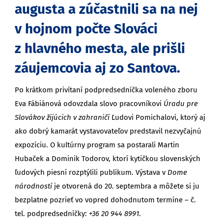
augusta a zúčastnili sa na nej
v hojnom počte Slováci
z hlavného mesta, ale prišli
záujemcovia aj zo Santova.
Po krátkom privítaní podpredsedníčka voleného zboru
Eva Fábiánová odovzdala slovo pracovníkovi
Úradu pre
Slovákov žijúcich v zahraničí
Ľudovi Pomichalovi, ktorý aj
ako dobrý kamarát vystavovateľov predstavil nezvyčajnú
expozíciu. O kultúrny program sa postarali Martin
Hubaček a Dominik Todorov, ktorí kytičkou slovenských
ľudových piesní rozptýlili publikum. Výstava v
Dome
národností
je otvorená do 20. septembra a môžete si ju
bezplatne pozrieť vo vopred dohodnutom termíne – č.
tel. podpredsedníčky:
+36 20 944 8991
.