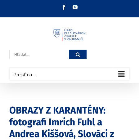
Skip
Facebook
YouTube
to
content
Hľadať:
Prejsť na...
OBRAZY Z KARANTÉNY:
fotografi Imrich Fuhl a
Andrea Kiššová, Slováci z