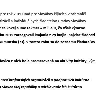
re rok 2015 Úrad pre Slovákov žijúcich v zahraničí
izácií a individuálnych žiadateľov z radov Slovákov
v celkovej sume takmer 4 mil. eur, čo však výrazne
ku 2015 zareagovali krajania z 29 krajín, najviac žiadostí
) a Rumunska (73). V tomto roku sa do zoznamu žiadateľov
lovica z nich bola nasmerovaná na aktivity kultúry
, kým
nnosť krajanských organizácií a podporu ich kultúrno-
a Slovenskej republiky a udržiavanie ich kultúrno-