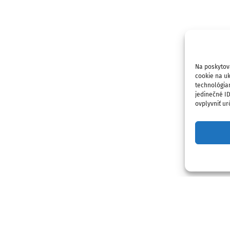
Na poskytov
cookie na uk
technológia
jedinečné I
ovplyvniť urč