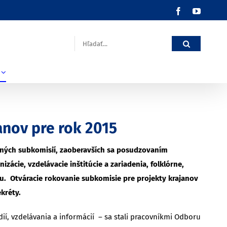
Facebook
YouTub
Hľadať:
nov pre rok 2015
tačných subkomisií, zaoberavších sa posudzovaním
ácie, vzdelávacie inštitúcie a zariadenia, folklórne,
ku. Otváracie rokovanie subkomisie pre projekty krajanov
kréty.
í, vzdelávania a informácií – sa stali pracovníkmi Odboru