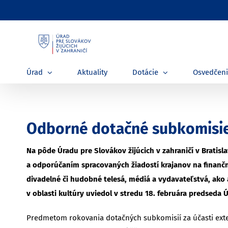
Skip
to
content
Úrad
Aktuality
Dotácie
Osvedčen
Odborné dotačné subkomisie 
Na pôde Úradu pre Slovákov žijúcich v zahraničí v Bratis
a odporúčaním spracovaných žiadostí krajanov na finančnú 
divadelné či hudobné telesá, médiá a vydavateľstvá, ako 
v oblasti kultúry uviedol v stredu 18. februára predseda
Predmetom rokovania dotačných subkomisií za účasti exter