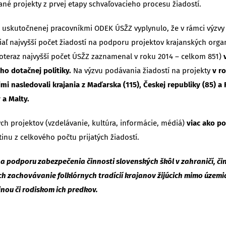
é projekty z prvej etapy schvaľovacieho procesu žiadostí.
 uskutočnenej pracovníkmi ODEK ÚSŽZ vyplynulo, že v rámci výzvy p
iaľ najvyšší počet žiadostí na podporu projektov krajanských organ
oteraz najvyšší počet ÚSŽZ zaznamenal v roku 2014 – celkom 851)
ho dotačnej politiky.
Na výzvu podávania žiadostí na projekty
v ro
nimi nasledovali krajania z Maďarska (115), Českej republiky (85
 a Malty.
ch projektov (vzdelávanie, kultúra, informácie, médiá)
viac ako po
tinu z celkového počtu prijatých žiadostí.
a podporu zabezpečenia činnosti slovenských škôl v zahraničí, či
ich zachovávanie folklórnych tradícií krajanov žijúcich mimo územi
ou či rodiskom ich predkov.