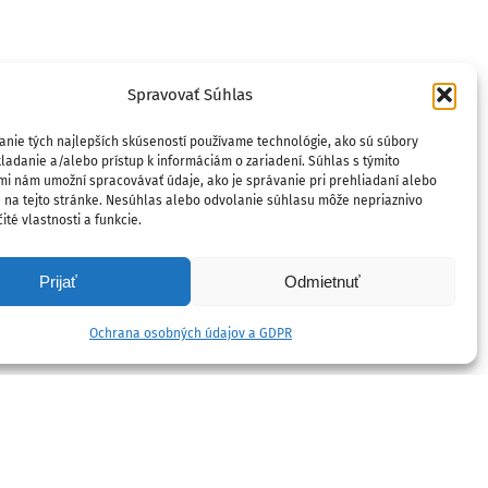
Spravovať Súhlas
anie tých najlepších skúseností používame technológie, ako sú súbory
ladanie a/alebo prístup k informáciám o zariadení. Súhlas s týmito
mi nám umožní spracovávať údaje, ako je správanie pri prehliadaní alebo
D na tejto stránke. Nesúhlas alebo odvolanie súhlasu môže nepriaznivo
ité vlastnosti a funkcie.
Prijať
Odmietnuť
Ochrana osobných údajov a GDPR