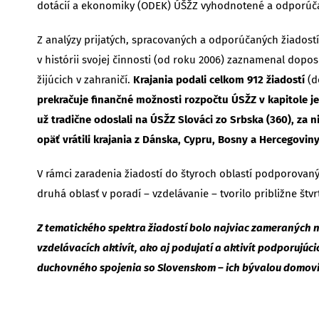
dotácií a ekonomiky (ODEK) ÚŠŽZ vyhodnotené a odporúčan
Z analýzy prijatých, spracovaných a odporúčaných žiadostí
v histórii svojej činnosti (od roku 2006) zaznamenal dopos
žijúcich v zahraničí.
Krajania podali celkom 912 žiadostí
(d
prekračuje finančné možnosti rozpočtu ÚSŽZ v kapitole je
už tradične odoslali na ÚSŽZ Slováci zo Srbska (360), za 
opäť vrátili krajania z Dánska, Cypru, Bosny a Hercegoviny
V rámci zaradenia žiadostí do štyroch oblastí podporovaný
druhá oblasť v poradí – vzdelávanie – tvorilo približne štvr
Z tematického spektra žiadostí bolo najviac zameraných n
vzdelávacích aktivít, ako aj podujatí a aktivít podporujúc
duchovného spojenia so Slovenskom – ich bývalou domovin