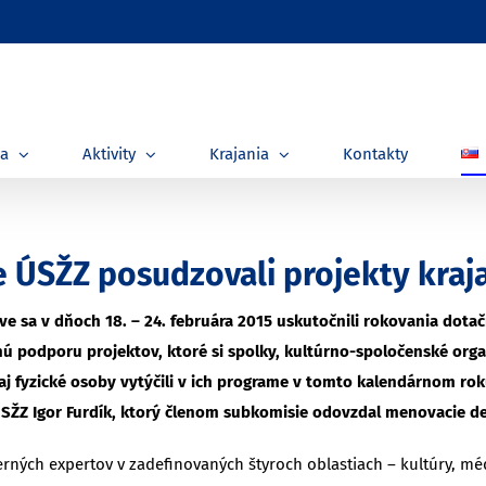
ia
Aktivity
Krajania
Kontakty
ÚSŽZ posudzovali projekty kraja
lave sa v dňoch 18. – 24. februára 2015 uskutočnili rokovania do
podporu projektov, ktoré si spolky, kultúrno-spoločenské organiz
aj fyzické osoby vytýčili v ich programe v tomto kalendárnom ro
 ÚSŽZ Igor Furdík, ktorý členom subkomisie odovzdal menovacie de
ných expertov v zadefinovaných štyroch oblastiach – kultúry, médi