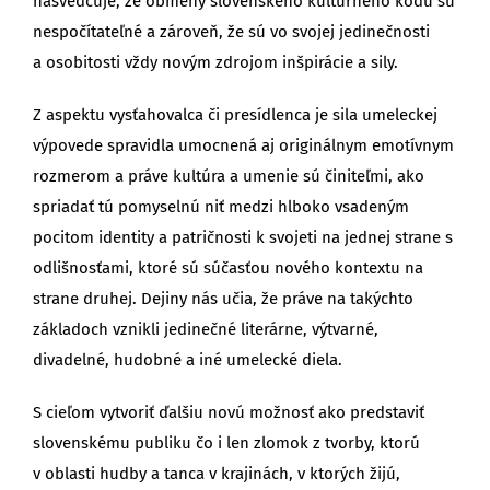
nasvedčuje, že obmeny slovenského kultúrneho kódu sú
nespočítateľné a zároveň, že sú vo svojej jedinečnosti
a osobitosti vždy novým zdrojom inšpirácie a sily.
Z aspektu vysťahovalca či presídlenca je sila umeleckej
výpovede spravidla umocnená aj originálnym emotívnym
rozmerom a práve kultúra a umenie sú činiteľmi, ako
spriadať tú pomyselnú niť medzi hlboko vsadeným
pocitom identity a patričnosti k svojeti na jednej strane s
odlišnosťami, ktoré sú súčasťou nového kontextu na
strane druhej. Dejiny nás učia, že práve na takýchto
základoch vznikli jedinečné literárne, výtvarné,
divadelné, hudobné a iné umelecké diela.
S cieľom vytvoriť ďalšiu novú možnosť ako predstaviť
slovenskému publiku čo i len zlomok z tvorby, ktorú
v oblasti hudby a tanca v krajinách, v ktorých žijú,