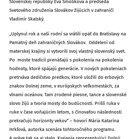
Slovenskej republiky Eva Smolíková a predseda
Svetového združenia Slovákov žijúcich v zahraničí
Vladimír Skalský.
„Uplynul rok a naši rodní sa vrátili opäť do Bratislavy na
Pamätný deň zahraničných Slovákov. Oddelení od
materskej krajiny si vytvorili svoj vlastný slovenský svet.
Po moste tradícií prenášajú s pokolenia na pokolenia
hodnoty, ktoré spájajú generácie. V nových pokoleniach
pretrváva dedičstvo predkov, ktoré uložili do erbových
znakov Dolnej zeme, v európskych veľkomestách, za
vlnami oceánov. Tam zrodené piesne, tance a slovenské
slovo žijú a tvoria mosty do budúcnosti. Prišli ruka v
ruke v čase voňajúcim letom, s činovaťou následnosti
prekračujú horizonty vekov“ – hovorí Mária Katarína
Hrkľová, autorka scenára tohtoročného programu.
A práve tak sa aj stalo. Krajania reprezentujúci Dolnú