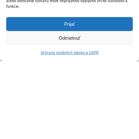
alebo odvolanie súhlasu môže nepriaznivo ovplyvniť určité vlastnosti a
funkcie.
Prijať
Odmietnuť
Ochrana osobných údajov a GDPR