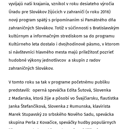
vyvíjajú naši krajania, vznikol v roku desiateho výročia
Úradu pre Slovákov žijúcich v zahraničí (v roku 2016)
nový program spätý s pripomínaním si Pamätného dňa
zahraničných Slovákov. Totiž v súčinnosti s Bratislavským
kultúrnym a informačným strediskom sa do programu
Kultúrneho leta dostalo i dvojhodinové pásmo, v ktorom
si návštevníci hlavného mesta majú príležitosť pozrieť
hudobné výkony jednotlivcov a skupín z radov
zahraničných Slovákov.
V tomto roku sa tak v programe početnému publiku
predstavili: operná speváčka Edita Šutová, Slovenka
z Maďarska, ktorá žije a pôsobí vo Švajčiarsku, flautistka
Janka Štefančíková, Slovenka z Rumunska, klavirista
Marek Stupavský zo srbského Nového Sadu, spevácka
skupina Perla z Kovačice, speváčky hudby populárnych