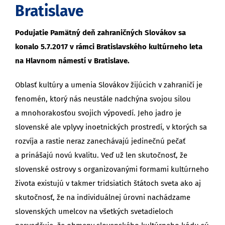
Bratislave
Podujatie Pamätný deň zahraničných Slovákov sa
konalo 5.7.2017 v rámci Bratislavského kultúrneho leta
na Hlavnom námestí v Bratislave.
Oblasť kultúry a umenia Slovákov žijúcich v zahraničí je
fenomén, ktorý nás neustále nadchýna svojou silou
a mnohorakosťou svojich výpovedí. Jeho jadro je
slovenské ale vplyvy inoetnických prostredí, v ktorých sa
rozvíja a rastie neraz zanechávajú jedinečnú pečať
a prinášajú novú kvalitu. Veď už len skutočnosť, že
slovenské ostrovy s organizovanými formami kultúrneho
života existujú v takmer tridsiatich štátoch sveta ako aj
skutočnosť, že na individuálnej úrovni nachádzame
slovenských umelcov na všetkých svetadieloch