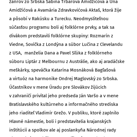
žánrov zo Srbska Sabina Trbarová Amidžićová a Una
Amidžićová a Avamária Zdravkovićová Aktaš, ktorá žije
a pôsobí v Rakúsku a Turecku. Neodmysliteľnou
súčasťou programu boli aj folklórne prvky, a tak sa
divákom predstavili folklórne skupiny: Rozmarín z
Viedne, Sovička z Londýna a súbor Lučina z Clevelandu
z USA, manželia Dana a Pavel Sľúka z folklórneho
súboru Liptár z Melbournu z Austrálie, ako aj aradáčske
meškárky, speváčka Katarína Mosnáková Bagľašová
a virtuóz na harmonike Ondrej Maglovský zo Srbska.
Účastníkov v mene Úradu pre Slovákov žijúcich
v zahraničí privítal jeho predseda Ján Varšo a v mene
Bratislavského kultúrneho a informačného strediska
jeho riaditeľ Vladimír Grežo. V publiku, ktoré zaplnilo
Hlavné námestie, boli i predstavitelia krajanských
inštitúcií a spolkov ale aj poslankyňa Národnej rady