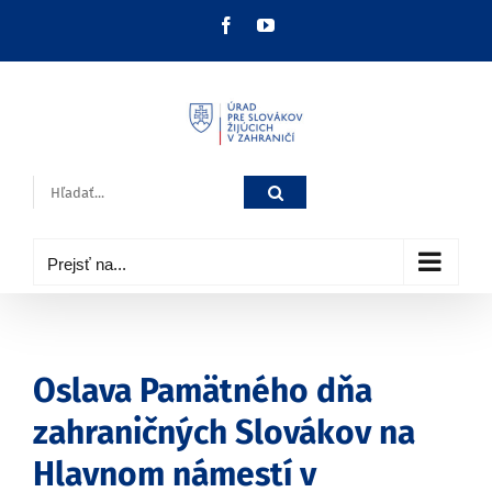
Skip
Facebook
YouTube
to
content
Hľadať:
Prejsť na...
Oslava Pamätného dňa
zahraničných Slovákov na
Hlavnom námestí v