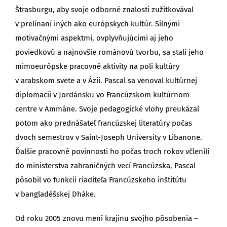
Štrasburgu, aby svoje odborné znalosti zužitkovával
v prelínaní iných ako európskych kultúr. Silnými
motivačnými aspektmi, ovplyvňujúcimi aj jeho
poviedkovú a najnovšie románovú tvorbu, sa stali jeho
mimoeurópske pracovné aktivity na poli kultúry
v arabskom svete a v Ázii. Pascal sa venoval kultúrnej
diplomacii v Jordánsku vo Francúzskom kultúrnom
centre v Ammáne. Svoje pedagogické vlohy preukázal
potom ako prednášateľ francúzskej literatúry počas
dvoch semestrov v Saint-Joseph University v Libanone.
Ďalšie pracovné povinnosti ho počas troch rokov včlenili
do ministerstva zahraničných vecí Francúzska, Pascal
pôsobil vo funkcii riaditeľa Francúzskeho inštitútu
v bangladéšskej Dháke.
Od roku 2005 znovu mení krajinu svojho pôsobenia –