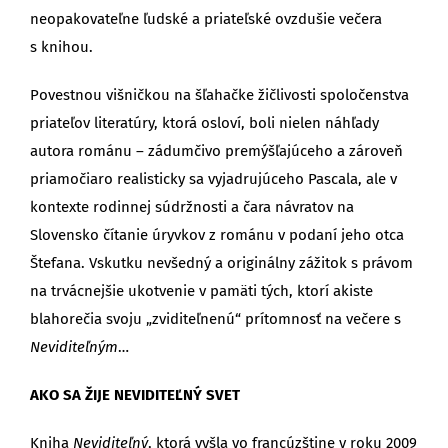
neopakovateľne ľudské a priateľské ovzdušie večera
s knihou.
Povestnou višničkou na šľahačke žičlivosti spoločenstva
priateľov literatúry, ktorá osloví, boli nielen náhľady
autora románu – zádumčivo premýšľajúceho a zároveň
priamočiaro realisticky sa vyjadrujúceho Pascala, ale v
kontexte rodinnej súdržnosti a čara návratov na
Slovensko čítanie úryvkov z románu v podaní jeho otca
Štefana. Vskutku nevšedný a originálny zážitok s právom
na trvácnejšie ukotvenie v pamäti tých, ktorí akiste
blahorečia svoju „zviditeľnenú“ prítomnosť na večere s
Neviditeľným
…
AKO SA ŽIJE NEVIDITEĽNÝ SVET
Kniha
Neviditeľný
, ktorá vyšla vo francúzštine v roku 2009