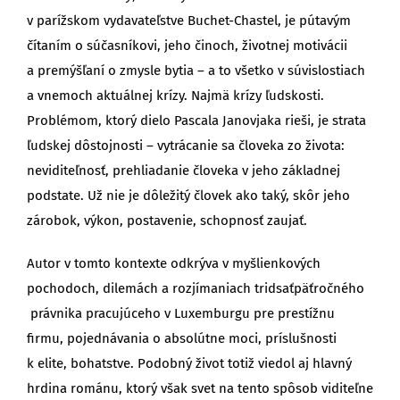
v parížskom vydavateľstve Buchet-Chastel, je pútavým
čítaním o súčasníkovi, jeho činoch, životnej motivácii
a premýšľaní o zmysle bytia – a to všetko v súvislostiach
a vnemoch aktuálnej krízy. Najmä krízy ľudskosti.
Problémom, ktorý dielo Pascala Janovjaka rieši, je strata
ľudskej dôstojnosti – vytrácanie sa človeka zo života:
neviditeľnosť, prehliadanie človeka v jeho základnej
podstate. Už nie je dôležitý človek ako taký, skôr jeho
zárobok, výkon, postavenie, schopnosť zaujať.
Autor v tomto kontexte odkrýva v myšlienkových
pochodoch, dilemách a rozjímaniach tridsaťpäťročného
právnika pracujúceho v Luxemburgu pre prestížnu
firmu, pojednávania o absolútne moci, príslušnosti
k elite, bohatstve. Podobný život totiž viedol aj hlavný
hrdina románu, ktorý však svet na tento spôsob viditeľne