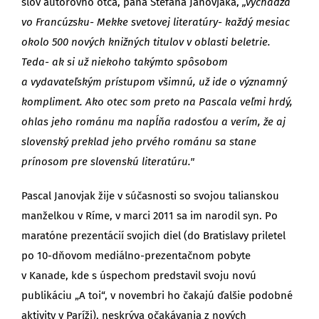
slov autorovho otca, pána Štefana Janovjaka,
„vychádza
vo Francúzsku- Mekke svetovej literatúry- každý mesiac
okolo 500 nových knižných titulov v oblasti beletrie.
Teda- ak si už niekoho takýmto spôsobom
a vydavateľským prístupom všimnú, už ide o významný
kompliment. Ako otec som preto na Pascala veľmi hrdý,
ohlas jeho románu ma napĺňa radosťou a verím, že aj
slovenský preklad jeho prvého románu sa stane
prínosom pre slovenskú literatúru."
Pascal Janovjak žije v súčasnosti so svojou talianskou
manželkou v Ríme, v marci 2011 sa im narodil syn. Po
maratóne prezentácií svojich diel (do Bratislavy priletel
po 10-dňovom mediálno-prezentačnom pobyte
v Kanade, kde s úspechom predstavil svoju novú
publikáciu „A toi“, v novembri ho čakajú ďalšie podobné
aktivity v Paríži), neskrýva očakávania z nových