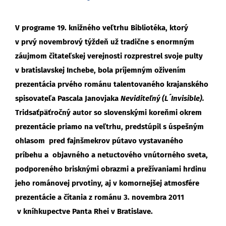
V programe 19. knižného veľtrhu Bibliotéka, ktorý
v prvý novembrový týždeň už tradične s enormným
záujmom čitateľskej verejnosti rozprestrel svoje pulty
v bratislavskej Inchebe, bola príjemným oživením
prezentácia prvého románu talentovaného krajanského
spisovateľa Pascala Janovjaka
Neviditeľný (L´Invisible).
Tridsaťpäťročný autor so slovenskými koreňmi okrem
prezentácie priamo na veľtrhu, predstúpil s úspešným
ohlasom pred fajnšmekrov pútavo vystavaného
príbehu a objavného a netuctového vnútorného sveta,
podporeného brisknými obrazmi a prežívaniami hrdinu
jeho románovej prvotiny, aj v komornejšej atmosfére
prezentácie a čítania z románu 3. novembra 2011
v kníhkupectve Panta Rhei v Bratislave.