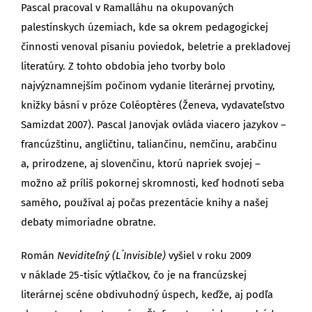
Pascal pracoval v Ramalláhu na okupovaných
palestínskych územiach, kde sa okrem pedagogickej
činnosti venoval písaniu poviedok, beletrie a prekladovej
literatúry. Z tohto obdobia jeho tvorby bolo
najvýznamnejším počinom vydanie literárnej prvotiny,
knižky básní v próze Coléoptères (Ženeva, vydavateľstvo
Samizdat 2007). Pascal Janovjak ovláda viacero jazykov –
francúzštinu, angličtinu, taliančinu, nemčinu, arabčinu
a, prirodzene, aj slovenčinu, ktorú napriek svojej –
možno až príliš pokornej skromnosti, keď hodnotí seba
samého, používal aj počas prezentácie knihy a našej
debaty mimoriadne obratne.
Román
Neviditeľný (L´Invisible)
vyšiel v roku 2009
v náklade 25-tisíc výtlačkov, čo je na francúzskej
literárnej scéne obdivuhodný úspech, keďže, aj podľa