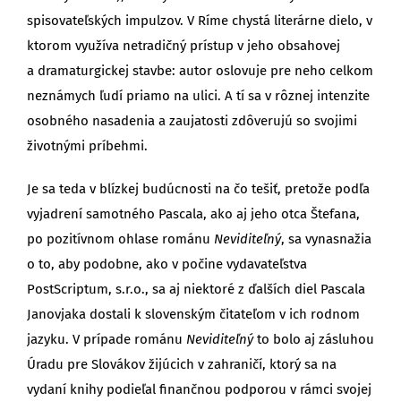
spisovateľských impulzov. V Ríme chystá literárne dielo, v
ktorom využíva netradičný prístup v jeho obsahovej
a dramaturgickej stavbe: autor oslovuje pre neho celkom
neznámych ľudí priamo na ulici. A tí sa v rôznej intenzite
osobného nasadenia a zaujatosti zdôverujú so svojimi
životnými príbehmi.
Je sa teda v blízkej budúcnosti na čo tešiť, pretože podľa
vyjadrení samotného Pascala, ako aj jeho otca Štefana,
po pozitívnom ohlase románu
Neviditeľný
, sa vynasnažia
o to, aby podobne, ako v počine vydavateľstva
PostScriptum, s.r.o., sa aj niektoré z ďalších diel Pascala
Janovjaka dostali k slovenským čitateľom v ich rodnom
jazyku. V prípade románu
Neviditeľný
to bolo aj zásluhou
Úradu pre Slovákov žijúcich v zahraničí, ktorý sa na
vydaní knihy podieľal finančnou podporou v rámci svojej