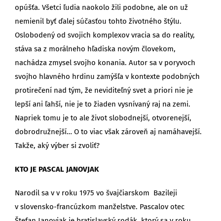
opúšťa. Všetci ľudia naokolo žili podobne, ale on už
nemienil byť ďalej súčasťou tohto životného štýlu.
Oslobodený od svojich komplexov vracia sa do reality,
stáva sa z morálneho hľadiska novým človekom,
nachádza zmysel svojho konania. Autor sa v poryvoch
svojho hlavného hrdinu zamýšľa v kontexte podobných
protirečení nad tým, že neviditeľný svet a priori nie je
lepší ani ľahší, nie je to žiaden vysnívaný raj na zemi.
Napriek tomu je to ale život slobodnejší, otvorenejší,
dobrodružnejší… O to viac však zároveň aj namáhavejší.
Takže, aký výber si zvoliť?
KTO JE PASCAL JANOVJAK
Narodil sa v v roku 1975 vo švajčiarskom Bazileji
v slovensko-francúzkom manželstve. Pascalov otec
Štefan Janovjak je bratislavský rodák, ktorý sa v roku