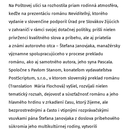
Na Poštovej ulici sa rozhostila priam rodinná atmosféra,
keďže na prezentáciu románu
Neviditeľný
, ktorého
vydanie v slovenčine podporil Úrad pre Slovákov žijúcich
v zahraničí v rámci svojej dotačnej politiky, prišli nielen
prívrženci kvalitného slova a príbehu, ale aj priatelia
a známi autorovho otca – Štefana Janovjaka, manažérsky
významne spolupracujúceho v procese prekladu
románu, ako aj samotného autora, jeho syna Pascala.
Spoločne s Pavlom Stanom, konateľom vydavateľstva
PostScriptum, s.r.o., v ktorom slovenský preklad románu
(Translation Mária Flochová) vyšiel, rozvíjali nielen
tematický rozsah, dejovosť a súvzťažnosť románu a jeho
hlavného hrdinu v zrkadlení času, ktorý žijeme, ale
bezprostrednými a často i vtipnými rozprávačskými
vsuvkami pána Štefana Janovjaka z doslova príbehového
súkromia jeho multikultúrnej rodiny, vytvorili