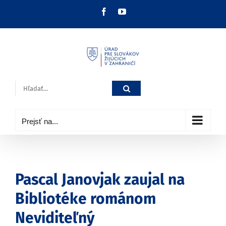
Skip
Facebook
YouTube
to
content
Hľadať:
Prejsť na...
Pascal Janovjak zaujal na
Bibliotéke románom
Neviditeľný