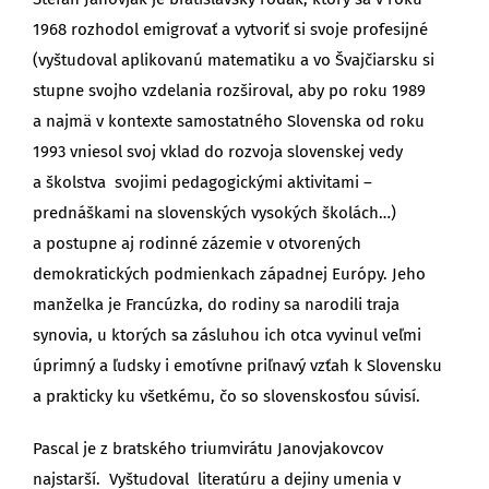
1968 rozhodol emigrovať a vytvoriť si svoje profesijné
(vyštudoval aplikovanú matematiku a vo Švajčiarsku si
stupne svojho vzdelania rozširoval, aby po roku 1989
a najmä v kontexte samostatného Slovenska od roku
1993 vniesol svoj vklad do rozvoja slovenskej vedy
a školstva svojimi pedagogickými aktivitami –
prednáškami na slovenských vysokých školách…)
a postupne aj rodinné zázemie v otvorených
demokratických podmienkach západnej Európy. Jeho
manželka je Francúzka, do rodiny sa narodili traja
synovia, u ktorých sa zásluhou ich otca vyvinul veľmi
úprimný a ľudsky i emotívne priľnavý vzťah k Slovensku
a prakticky ku všetkému, čo so slovenskosťou súvisí.
Pascal je z bratského triumvirátu Janovjakovcov
najstarší. Vyštudoval literatúru a dejiny umenia v