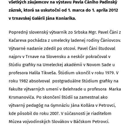
všetkých záujemcov na výstavu Pavla Čániho Padinský
zázrak, ktorá sa uskutoční od 1. marca do 1. apríla 2012
v trnavskej Galérii Jána Koniarika.
Popredný slovenský výtvarník zo Srbska Mgr. Pavel Čáni z
Kačareva pochádza z umelecky ladenej rodiny Čániovcov.
Výtvarné nadanie zdedil po otcovi. Pavel Čáni študoval
najprv v Trnave na Slovensku a neskôr pokračoval v
štúdiu grafiky na Umeleckej akadémii v Novom Sade u
profesora Halila Tikveša. Štúdium ukončil v roku 1979. V
roku 1982 absolvoval postgraduálne štúdium grafiky na
Fakulte výtvarných umení v Belehrade u profesora Marka
Krsmanovića. Po skončení štúdií sa zamestnal ako
výtvarný pedagóg na Gymnáziu Jána Kollára v Petrovci,
kde pôsobil do roku 2007. V súčasnosti je riaditeľom
Múzea vojvodinských Slovákov v Báčskom Petrovci.