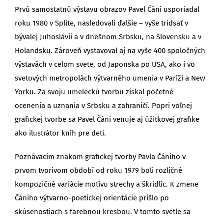
Prvú samostatnú výstavu obrazov Pavel Čáni usporiadal
roku 1980 v Splite, nasledovali ďalšie – vyše tridsať v
bývalej Juhoslávii a v dnešnom Srbsku, na Slovensku a v
Holandsku. Zároveň vystavoval aj na vyše 400 spoločných
výstavách v celom svete, od Japonska po USA, ako i vo
svetových metropolách výtvarného umenia v Paríži a New
Yorku. Za svoju umeleckú tvorbu získal početné
ocenenia a uznania v Srbsku a zahraničí. Popri voľnej
grafickej tvorbe sa Pavel Čáni venuje aj úžitkovej grafike
ako ilustrátor kníh pre deti.
Poznávacím znakom grafickej tvorby Pavla Čániho v
prvom tvorivom období od roku 1979 boli rozličné
kompozičné variácie motívu strechy a škridlíc. K zmene
Čániho výtvarno-poetickej orientácie prišlo po
skúsenostiach s farebnou kresbou. V tomto svetle sa