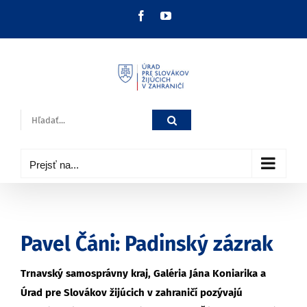
Skip
Facebook
YouTube
to
content
Hľadať:
Prejsť na...
Pavel Čáni: Padinský zázrak
Trnavský samosprávny kraj, Galéria Jána Koniarika a
Úrad pre Slovákov žijúcich v zahraničí pozývajú