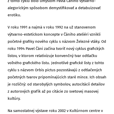
z tohto cyklu bolo úmyslom Pavla Čániho výtvarno-
alegorickým spôsobom demystifikovať a detabuizovať
erotiku.
V roku 1991 a najmä v roku 1992 na už stanovenom
výtvarno-estetickom koncepte v Čániho ateliéri vznikli
početné grafiky nového cyklu s názvom Železné vtáky. Od
roku 1994 Pavel Čáni začína tvoriť nový cyklus grafických
listov, v ktorom relativizuje konvenčný tvar odtlačku
voľného grafického listu. Jednotlivé grafické listy z tohto
cyklu s názvom Orbis pictus pozostávajú z odtlačených
početných tvarov pripomínajúcich staré mince. Ich obsah
je rozličný: od starobylých symbolov, autocitácií detailov
z autorových grafík až po citácie zo svetovej masovej
kultúry.
Na samostatnej výstave roku 2002 v Kultúrnom centre v