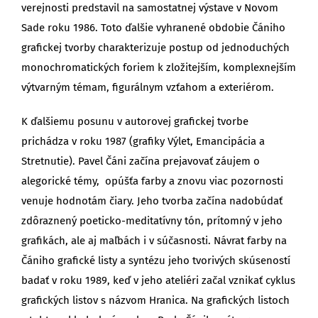
verejnosti predstavil na samostatnej výstave v Novom
Sade roku 1986. Toto ďalšie vyhranené obdobie Čániho
grafickej tvorby charakterizuje postup od jednoduchých
monochromatických foriem k zložitejším, komplexnejším
výtvarným témam, figurálnym vzťahom a exteriérom.
K ďalšiemu posunu v autorovej grafickej tvorbe
prichádza v roku 1987 (grafiky Výlet, Emancipácia a
Stretnutie). Pavel Čáni začína prejavovať záujem o
alegorické témy, opúšťa farby a znovu viac pozornosti
venuje hodnotám čiary. Jeho tvorba začína nadobúdať
zdôraznený poeticko-meditatívny tón, prítomný v jeho
grafikách, ale aj maľbách i v súčasnosti. Návrat farby na
Čániho grafické listy a syntézu jeho tvorivých skúseností
badať v roku 1989, keď v jeho ateliéri začal vznikať cyklus
grafických listov s názvom Hranica. Na grafických listoch