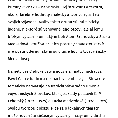
kultúry v Srbsku – handrovku. Jej štruktúru a textúru,
ako aj farebné hodnoty znalecky a tvorivo využil vo
svojich výjavoch. Maľby tohto druhu sú intimisticky
ladené, niektoré sú venované jeho otcovi, ale aj jemu
blízkym výtvarníkom, akými boli Albín Brunovský a Zuzka
Medveďová. Používa pri nich postupy charakteristické
pre postmodernu, akými sú citácie figúr z tvorby Zuzky
Medveďovej.
Námety pre grafické listy a novšie aj maľby nachádza
Pavel Čáni v tradícii a dejinách vojvodinských Slovákov a
tematicky nadväzuje na tradíciu výtvarného umenia
vojvodinských Slovákov, ktorej základy postavili K. M.
Lehotský (1879 – 1929) a Zuzka Medveďová (1897 – 1985).
Svojou tvorbou dokazuje, že sa o lokálnych témach
môže hovoriť aj súčasným výtvarným jazykom v duchu