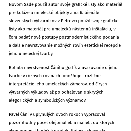
Novom Sade použil autor svoje grafické listy ako materiál
pre koláže a umelecké objekty a na 6. bienále
slovenských výtvarníkov v Petrovci použil svoje grafické
listy ako materiál pre umeleckú nástennú inštaláciu, v
čom badať nové postupy postmodernistického podania
a ďalšie navrstvovanie možných rovín estetickej recepcie
jeho umeleckej tvorby.
Bohatá navrstvenosť Čániho grafík a uvažovanie o jeho
tvorbe v rôznych rovinách umožňuje i rozličné
interpretácie jeho umeleckých zámerov, od čírych
výtvarných výkladov až po odhaľovanie skrytých
alegorických a symbolických významov.
Pavel Čáni v uplynulých dvoch rokoch vypracoval
pozoruhodný počet olejomalieb a malieb, do ktorých
vkomponoval tradičný produkt ľudovej slovenskej