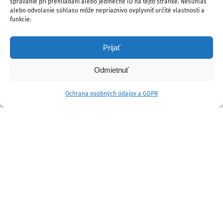
správanie pri prehliadaní alebo jedinečné ID na tejto stránke. Nesúhlas
alebo odvolanie súhlasu môže nepriaznivo ovplyvniť určité vlastnosti a
funkcie.
Prijať
Odmietnuť
Ochrana osobných údajov a GDPR