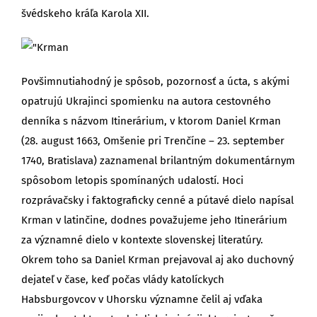
švédskeho kráľa Karola XII.
Povšimnutiahodný je spôsob, pozornosť a úcta, s akými
opatrujú Ukrajinci spomienku na autora cestovného
denníka s názvom Itinerárium, v ktorom Daniel Krman
(28. august 1663, Omšenie pri Trenčíne – 23. september
1740, Bratislava) zaznamenal brilantným dokumentárnym
spôsobom letopis spomínaných udalostí. Hoci
rozprávačsky i faktograficky cenné a pútavé dielo napísal
Krman v latinčine, dodnes považujeme jeho Itinerárium
za významné dielo v kontexte slovenskej literatúry.
Okrem toho sa Daniel Krman prejavoval aj ako duchovný
dejateľ v čase, keď počas vlády katolíckych
Habsburgovcov v Uhorsku významne čelil aj vďaka