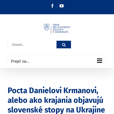
Skip
Facebook
YouTube
to
content
Hľadať:
Prejsť na...
Pocta Danielovi Krmanovi,
alebo ako krajania objavujú
slovenské stopy na Ukrajine