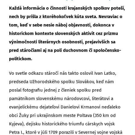
Každá informácia o činnosti krajanských spolkov poteší,
nech by prišla z ktoréhokoľvek kúta sveta. Nevraviac o
tom, keď v sebe nesie náboj objavnosti, dokonca v
historickom kontexte slovenských aktivít cez prizmu
výnimočnosti literárnych osobností, prejavivších sa
pred stáročiami aj na poli duchovnom či spoločensko-
politickom.
Vo svetle odkazu stáročí nás takto oslovil Ivan Latko,
predseda Užhorodského spolku Slovákov, keď nám
poslal fotografiu jednej z členiek spolku pred
pamätníkom slovenskému národovcovi, literátovi a
evanjelickému dejateľovi Danielovi Krmanovi neďaleko
obci Žuky pri ukrajinskom meste Poltava (350 km od
Kyjeva), dejisku historického triumfu cárskych vojsk
Petra I., ktoré v júli 1709 porazili v Severnej vojne vojská