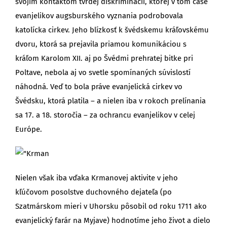
svojim kontaktom tvrdej diskriminácii, ktorej v tom čase
evanjelikov augsburského vyznania podrobovala
katolícka cirkev. Jeho blízkosť k švédskemu kráľovskému
dvoru, ktorá sa prejavila priamou komunikáciou s
kráľom Karolom XII. aj po Švédmi prehratej bitke pri
Poltave, nebola aj vo svetle spomínaných súvislostí
náhodná. Veď to bola práve evanjelická cirkev vo
Švédsku, ktorá platila – a nielen iba v rokoch prelínania
sa 17. a 18. storočia – za ochrancu evanjelikov v celej
Európe.
Nielen však iba vďaka Krmanovej aktivite v jeho
kľúčovom posolstve duchovného dejateľa (po
Szatmárskom mieri v Uhorsku pôsobil od roku 1711 ako
evanjelický farár na Myjave) hodnotíme jeho život a dielo