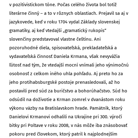
v pozitivistickom tóne. Počas celého života bol totiž
literárne činný – a to v rôznych oblastiach. Prejavil sa aj v
jazykovede, keď v roku 1704 vydal Základy slovenskej
gramatiky, aj keď vtedajší „gramatický rukopis“
slovenčiny predstavoval vlastne češtinu. Ani
pozoruhodné diela, spisovateľská, prekladateľská a
vydavateľská činnosť Daniela Krmana, však nevyvážia
ľútosť nad tým, že vtedajší mocní vnímali jeho výnimočnú
osobnosť z celkom iného uhla pohľadu. Aj preto ho za
jeho protihabsburgské postoje prenasledovali, až ho
postavili pred súd za buričstvo a bohorúhačstvo. Súd ho
odsúdil na doživotie a Krman zomrel v dvanástom roku
výkonu väzby na Bratislavskom hrade. Pamätník, ktorý
Danielovi Krmanovi odhalili na Ukrajine pri 300. výročí
bitky pri Poltave v roku 2008, v nás môže iba znásobovať
pokoru pred človekom, ktorý patril k najplodnejším