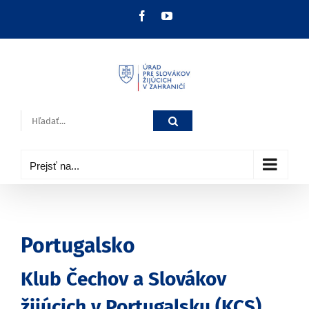
Skip
Facebook
YouTube
to
content
Hľadať:
Prejsť na...
Portugalsko
Klub Čechov a Slovákov
žijúcich v Portugalsku (KCS)