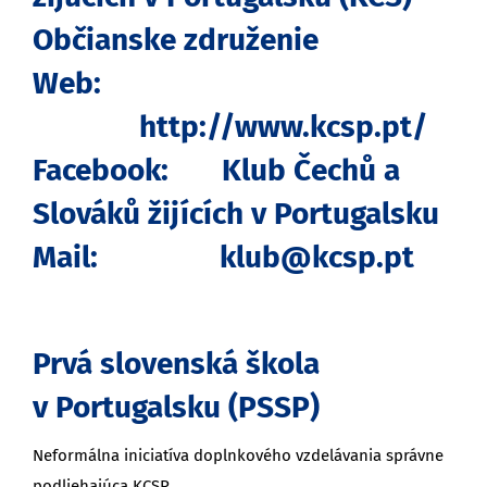
Občianske združenie
Web:
http://www.kcsp.pt/
Facebook:
Klub Čechů a
Slováků žijících v Portugalsku
Mail:
klub@kcsp.pt
Prvá slovenská škola
v Portugalsku (PSSP)
Neformálna iniciatíva doplnkového vzdelávania správne
podliehajúca KCSP