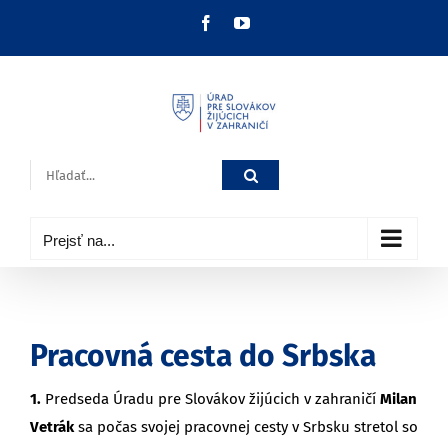
Skip
Facebook
YouTube
to
content
Hľadať:
Prejsť na...
Pracovná cesta do Srbska
1.
Predseda Úradu pre Slovákov žijúcich v zahraničí
Milan
Vetrák
sa počas svojej pracovnej cesty v Srbsku stretol so