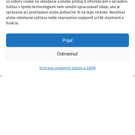
sú súbory cookie na ukladanie a/alebo prístup k informáciám o zariadení.
Súhlas s týmito technológiami nám umožní spracovávať údaje, ako je
správanie pri prehliadaní alebo jedinečné ID na tejto stránke. Nesúhlas
alebo odvolanie súhlasu môže nepriaznivo ovplyvniť určité vlastnosti a
funkcie.
Prijať
Odmietnuť
Ochrana osobných údajov a GDPR