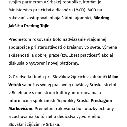
svojim partnerom v Srbskej republike, ktorým je
Ministerstvo pre cirkvi a diaspóru (MCD). MCD na
rokovaní zastupovali obaja štátni tajomníci,
Miodrag
Jakšić a Predrag Tojic
.
Predmetom rokovania bolo nadviazanie vzájomnej
spolupráce pri starostlivosti o krajanov vo svete, výmena
skúseností a dobrej praxe (tzv. „best practices“) ako aj
diskusia o vytvorení novej platformy.
2.
Predseda Úradu pre Slovákov žijúcich v zahraničí
Milan
Vetrák
sa počas svojej pracovnej návštevy Srbska stretol
v Belehrade s ministrom kultúry, informovania a
informačnej spoločnosti Republiky Srbska
Predragom
Markovićom
. Premetom rokovania boli otázky ochrany
a zachovania kultúrneho dedičstva vytvoreného
Slovákmi žijúcimi v Srbsku.