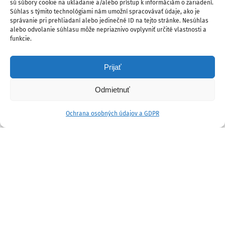
sú súbory cookie na ukladanie a/alebo prístup k informáciám o zariadení.
Súhlas s týmito technológiami nám umožní spracovávať údaje, ako je
správanie pri prehliadaní alebo jedinečné ID na tejto stránke. Nesúhlas
alebo odvolanie súhlasu môže nepriaznivo ovplyvniť určité vlastnosti a
funkcie.
Prijať
Odmietnuť
Ochrana osobných údajov a GDPR