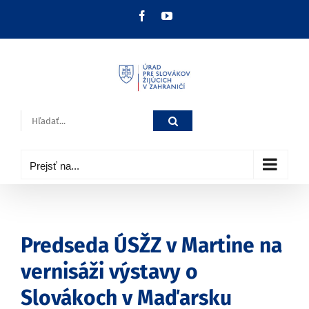
Skip
Facebook
YouTube
to
content
Hľadať:
Prejsť na...
Predseda ÚSŽZ v Martine na
vernisáži výstavy o
Slovákoch v Maďarsku