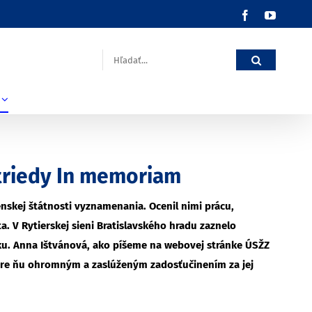
Facebook
YouTub
Hľadať:
. triedy In memoriam
venskej štátnosti vyznamenania. Ocenil nimi prácu,
. V Rytierskej sieni Bratislavského hradu zaznelo
ku. Anna Ištvánová, ako píšeme na webovej stránke ÚSŽZ
 pre ňu ohromným a zaslúženým zadosťučinením za jej