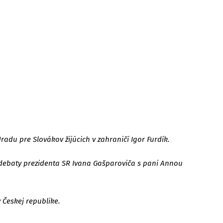
adu pre Slovákov žijúcich v zahraničí Igor Furdík.
ej debaty prezidenta SR Ivana Gašparoviča s pani Annou
 Českej republike.