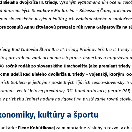
ieleho dvojkríža III. triedy.
Vysokým vyznamenaním ocenil celož
te dolnozemských Slovákov v Maďarsku – Békešskej Čabe, pričiňo
ia slovenského jazyka a kultúry, ich vzdelanostného a spoločens
re zosnulú Annu Ištvánovú prevzal z rúk Ivana Gašparoviča na s
iedy, Rad Ľudovíta Štúra II. a III. triedy, Pribinov kríž I. a II. tri
ov, prevzali na znak ocenenia ich práce, úspechov a angažovano
 98-ročný rodák zo slovenského Hrachovišťa (ako premiant tried
 mu udelil Rad Bieleho dvojkríža II. triedy – vojenský, ktorým oc
rich Gablech je jedným z posledných žijúcich česko-slovenských vet
o riadiaci veliteľ letovej prevádzky 311. bombardovacej perute RA
sám v priebehu jedinej hodiny navigovať na pristávanie rovnú sto
onomiky, kultúry a športu
 bankárke
Elene Kohútikovej
za mimoriadne zásluhy o rozvoj v obl