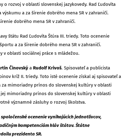
 o rozvoj v oblasti slovenskej jazykovedy. Rad Ľudovíta
 a výskumu a za šírenie dobrého mena SR v zahraničí.
 šírenie dobrého mena SR v zahraničí.
vy štátu Rad Ľudovíta Štúra III. triedy. Toto ocenenie
športu a za šírenie dobrého mena SR v zahraničí.
 v oblasti sociálnej práce s mládežou.
rtin Činovský
a
Rudolf Krivoš
. Spisovateľ a publicista
v kríž II. triedy. Toto isté ocenenie získal aj spisovateľ a
 za mimoriadny prínos do slovenskej kultúry v oblasti
l jej mimoriadny prínos do slovenskej kultúry v oblasti
ivotné významné zásluhy o rozvoj školstva.
spoločenské ocenenie vynikajúcich jednotlivcov,
radičným kompetenciám hláv štátov. Štátne
edailu prezidenta SR.