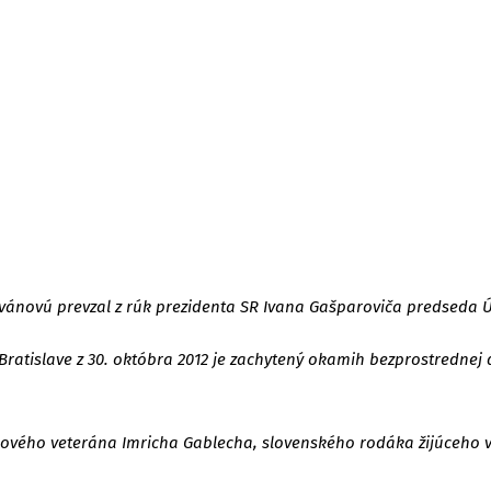
tvánovú prevzal z rúk prezidenta SR Ivana Gašparoviča predseda Úr
v Bratislave z 30. októbra 2012 je zachytený okamih bezprostredn
jnového veterána Imricha Gablecha, slovenského rodáka žijúceho v