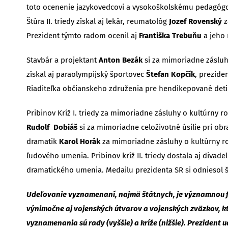
toto ocenenie jazykovedcovi a vysokoškolskému pedagóg
Štúra II. triedy získal aj lekár, reumatológ
Jozef Rovenský
z
Prezident týmto radom ocenil aj
Františka Trebuňu
a jeho 
Stavbár a projektant
Anton Bezák
si za mimoriadne zásluhy
získal aj paraolympijský športovec
Štefan Kopčík
, prezide
Riaditeľka občianskeho združenia pre hendikepované det
Pribinov Kríž I. triedy za mimoriadne zásluhy o kultúrny r
Rudolf Dobiáš
si za mimoriadne celoživotné úsilie pri obra
dramatik
Karol Horák
za mimoriadne zásluhy o kultúrny ro
ľudového umenia. Pribinov kríž II. triedy dostala aj divad
dramatického umenia. Medailu prezidenta SR si odniesol
Udeľovanie vyznamenaní, najmä štátnych, je významnou fo
výnimočne aj vojenských útvarov a vojenských zväzkov, k
vyznamenania sú rady (vyššie) a kríže (nižšie). Prezident 