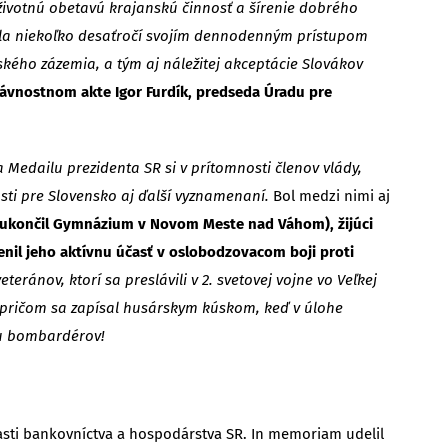
ivotnú obetavú krajanskú činnosť a šírenie dobrého
vala niekoľko desaťročí svojím dennodenným prístupom
kého zázemia, a tým aj náležitej akceptácie Slovákov
lávnostnom akte Igor Furdík, predseda Úradu pre
edy a Medailu prezidenta SR si v prítomnosti členov vlády,
sti pre Slovensko aj ďalší vyznamenaní.
Bol medzi nimi aj
y ukončil Gymnázium v Novom Meste nad Váhom), žijúci
enil jeho aktívnu účasť v oslobodzovacom boji proti
eránov, ktorí sa preslávili v 2. svetovej vojne vo Veľkej
F, pričom sa zapísal husárskym kúskom, keď v úlohe
vku bombardérov!
asti bankovníctva a hospodárstva SR. In memoriam udelil