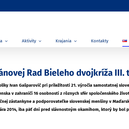
ia
Aktivity
Krajania
Kontakty
ánovej Rad Bieleho dvojkríža III
liky Ivan Gašparovič pri príležitosti 21. výročia samostatnej slo
ska v zahraničí 16 osobností z rôznych sfér spoločenského života
močnej zástankyne a podporovateľke slovenskej menšiny v Maďars
nuára 2014, iba päť dní pred slávnostným okamihom, ktorý by bol