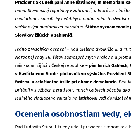
Prezident SR udelil pani Anne Ištvánovej In memoriam Rad B
mena Slovenskej republiky v zahraničí, o ktoré sa v baš
a vkladom v špecificky neľahkých podmienkach oživotvoren
väčšinovým maďarským národom.
Štátne vyznamenanie p
Slovákov žijúcich v zahraničí.
Jedno z vysokých ocenení – Rad Bieleho dvojkríža II. a III. tr
Národnej rady SR, šéfov samosprávnych krajov a diplomat
náš krajan žijúci v Českej republike –
pán Imrich Gablech,
v Havlíčkovom Brode, plukovník vo výslužbe. Prezident SR
fašizmu a celoživotné úsilie pri obrane demokracie.
Pán Im
Británii v službách perutí RAF. Imrich Gablech pôsobil ak
jediného riadiaceho veliteľa na letiskovej veži dokázal 
Ocenenia osobnostiam vedy, ek
Rad Ľudovíta Štúra II. triedy udelil prezident ekonómke a