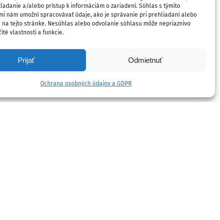
ladanie a/alebo prístup k informáciám o zariadení. Súhlas s týmito
mi nám umožní spracovávať údaje, ako je správanie pri prehliadaní alebo
D na tejto stránke. Nesúhlas alebo odvolanie súhlasu môže nepriaznivo
ité vlastnosti a funkcie.
Prijať
Odmietnuť
Ochrana osobných údajov a GDPR