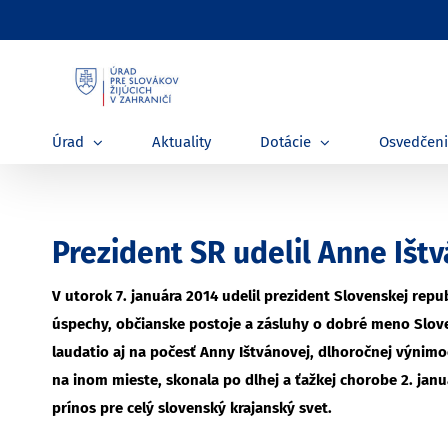
Skip
to
content
Úrad
Aktuality
Dotácie
Osvedčen
Prezident SR udelil Anne Ištv
V utorok 7. januára 2014 udelil prezident Slovenskej repub
úspechy, občianske postoje a zásluhy o dobré meno Sloven
laudatio aj na počesť Anny Ištvánovej, dlhoročnej výni
na inom mieste, skonala po dlhej a ťažkej chorobe 2. ja
prínos pre celý slovenský krajanský svet.