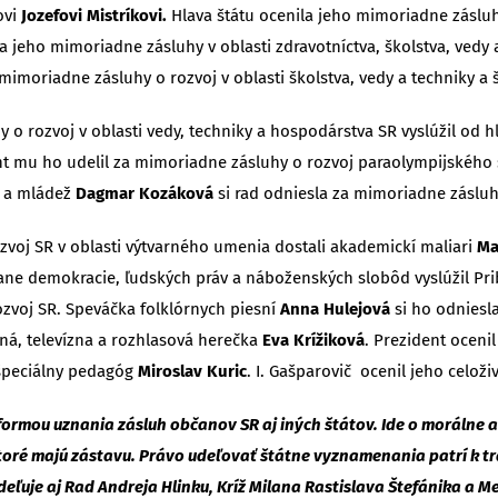
ovi
Jozefovi Mistríkovi.
Hlava štátu ocenila jeho mimoriadne zásluhy
a jeho mimoriadne zásluhy v oblasti zdravotníctva, školstva, vedy
mimoriadne zásluhy o rozvoj v oblasti školstva, vedy a techniky a
 o rozvoj v oblasti vedy, techniky a hospodárstva SR vyslúžil od hla
nt mu ho udelil za mimoriadne zásluhy o rozvoj paraolympijského 
i a mládež
Dagmar Kozáková
si rad odniesla za mimoriadne zásluhy
ozvoj SR v oblasti výtvarného umenia dostali akademickí maliari
Ma
ne demokracie, ľudských práv a náboženských slobôd vyslúžil Pribino
zvoj SR. Speváčka folklórnych piesní
Anna Hulejová
si ho odniesla
elná, televízna a rozhlasová herečka
Eva Krížiková
. Prezident oceni
 špeciálny pedagóg
Miroslav Kuric
. I. Gašparovič ocenil jeho celož
rmou uznania zásluh občanov SR aj iných štátov. Ide o morálne a 
toré majú zástavu. Právo udeľovať štátne vyznamenania patrí k t
udeľuje aj Rad Andreja Hlinku, Kríž Milana Rastislava Štefánika a M