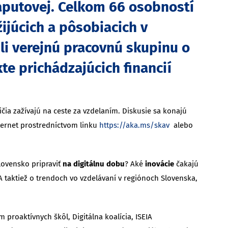
aputovej. Celkom 66 osobností
žijúcich a pôsobiacich v
ili verejnú pracovnú skupinu o
te prichádzajúcich financií
čia zažívajú na ceste za vzdelaním. Diskusie sa konajú
ternet prostredníctvom linku
https://aka.ms/skav
alebo
lovensko pripraviť
na digitálnu dobu
? Aké
inovácie
čakajú
A taktiež o trendoch vo vzdelávaní v regiónoch Slovenska,
 proaktívnych škôl, Digitálna koalícia, ISEIA