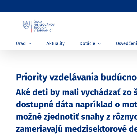
Skip
to
content
Úrad
Aktuality
Dotácie
Osvedčen
Priority vzdelávania budúcnos
Aké deti by mali vychádzať zo š
dostupné dáta napríklad o moti
možné zjednotiť snahy z rôznych
zameriavajú medzisektorové de