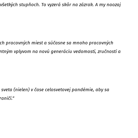
 všetkých stupňoch. To vyzerá skôr na zázrak. A my naozaj
nových pracovných miest a súčasne sa mnoho pracovných
zantným vplyvom na novú generáciu vedomostí, zručností a
h sveta (nielen) v čase celosvetovej pandémie, aby sa
aničí.“