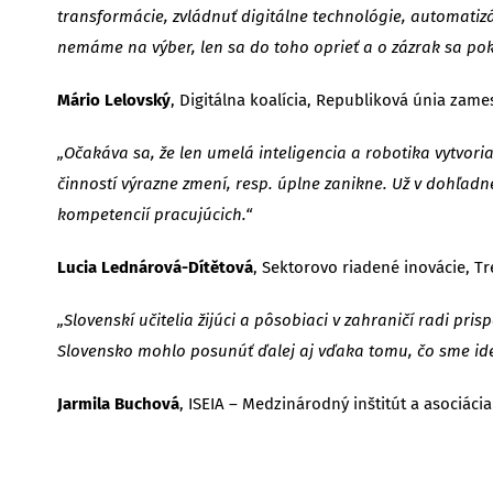
transformácie, zvládnuť digitálne technológie, automatiz
nemáme na výber, len sa do toho oprieť a o zázrak sa pok
Mário Lelovský
, Digitálna koalícia, Republiková únia zame
„Očakáva sa, že len umelá inteligencia a robotika vytvor
činností výrazne zmení, resp. úplne zanikne. Už v dohľad
kompetencií pracujúcich.“
Lucia
Lednárová-Dítětová
, Sektorovo riadené inovácie, T
„Slovenskí učitelia žijúci a pôsobiaci v zahraničí radi pr
Slovensko mohlo posunúť ďalej aj vďaka tomu, čo sme iden
Jarmila Buchová
, ISEIA – Medzinárodný inštitút a asociáci