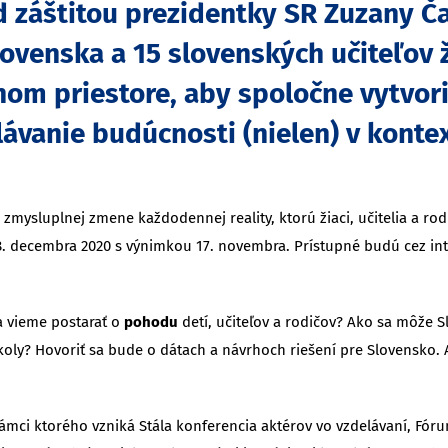
d záštitou prezidentky SR Zuzany Č
lovenska a 15 slovenských učiteľov 
lnom priestore, aby spoločne vytvor
ávanie budúcnosti (nielen) v kontex
mysluplnej zmene každodennej reality, ktorú žiaci, učitelia a rodi
o 8. decembra 2020 s výnimkou 17. novembra. Prístupné budú cez in
a vieme postarať o
pohodu
detí, učiteľov a rodičov? Ako sa môže S
oly? Hovoriť sa bude o dátach a návrhoch riešení pre Slovensko. 
ámci ktorého vzniká Stála konferencia aktérov vo vzdelávaní, Fórum