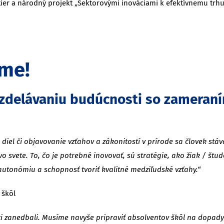
ier a národný projekt „Sektorovými inováciami k efektívnemu trhu p
jme!
zdelávaniu budúcnosti so zameraním
diel či objavovanie vzťahov a zákonitostí v prírode sa človek st
o svete. To, čo je potrebné inovovať, sú stratégie, ako žiak / štu
autonómiu a schopnosť tvoriť kvalitné medziľudské vzťahy.“
 škôl
 zanedbali. Musíme navyše pripraviť absolventov škôl na dopady a 