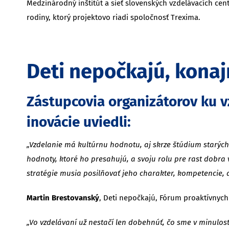
Medzinárodný inštitút a sieť slovenských vzdelávacích cent
rodiny, ktorý projektovo riadi spoločnosť Trexima.
Deti nepočkajú, kona
Zástupcovia organizátorov ku v
inovácie uviedli:
„Vzdelanie má kultúrnu hodnotu, aj skrze štúdium starých 
hodnoty, ktoré ho presahujú, a svoju rolu pre rast dobra v
stratégie musia posilňovať jeho charakter, kompetencie, 
Martin Brestovanský
, Deti nepočkajú, Fórum proaktívnych
„Vo vzdelávaní už nestačí len dobehnúť, čo sme v minulosti