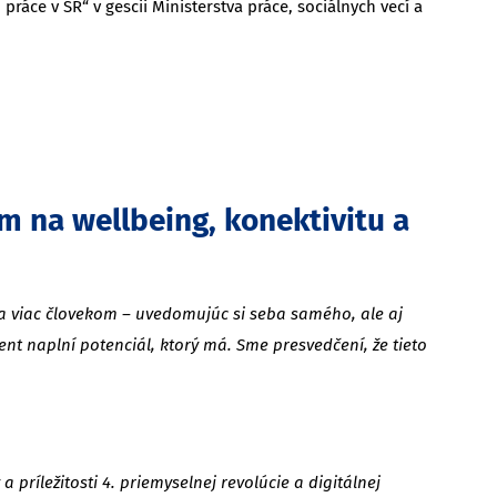
ráce v SR“ v gescii Ministerstva práce, sociálnych vecí a
 na wellbeing, konektivitu a
áva viac človekom – uvedomujúc si seba samého, ale aj
dent naplní potenciál, ktorý má. Sme presvedčení, že tieto
príležitosti 4. priemyselnej revolúcie a digitálnej