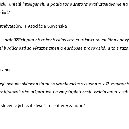
áciu, umelú inteligenciu a podľa toho zreformovať vzdelávanie na
úsiť."
stnávateľov, IT Asociácia Slovenska
ia v najbližších piatich rokoch celosvetovo takmer 60 miliónov 
nej budúcnosti sa výrazne zmenia európske pracoviská, a to s ra
rexima
ispejú svojimi skúsenosťami so vzdelávacím systémom v 17 krajinác
tifikovali ako inšpiratívnu a zmysluplnú cestu vzdelávania v zahr
a slovenských vzdelávacích centier v zahraničí