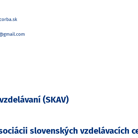
corba.sk
g@gmail.com
 vzdelávaní (SKAV)
ociácii slovenských vzdelávacích ce