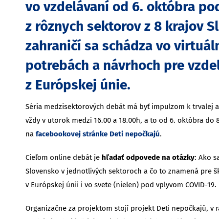
vo vzdelávaní od 6. októbra po
z rôznych sektorov z 8 krajov S
zahraničí sa schádza vo virtuá
potrebách a návrhoch pre vzdel
z Európskej únie.
Séria medzisektorových debát má byť impulzom k trvalej a z
vždy v utorok medzi 16.00 a 18.00h, a to od 6. októbra d
na
facebookovej stránke Deti nepočkajú
.
Cieľom online debát je
hľadať odpovede na otázky
: Ako s
Slovensko v jednotlivých sektoroch a čo to znamená pre šk
v Európskej únii i vo svete (nielen) pod vplyvom COVID-19.
Organizačne za projektom stojí projekt Deti nepočkajú, v r