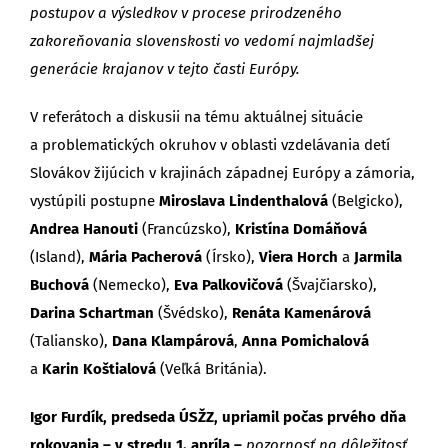
postupov a výsledkov v procese prirodzeného
zakoreňovania slovenskosti vo vedomí najmladšej
generácie krajanov v tejto časti Európy.
V referátoch a diskusii na tému aktuálnej situácie
a problematických okruhov v oblasti vzdelávania detí
Slovákov žijúcich v krajinách západnej Európy a zámoria,
vystúpili postupne
Miroslava Lindenthalová
(Belgicko),
Andrea Hanouti
(Francúzsko),
Kristína Domáňová
(Island),
Mária Pacherová
(Írsko),
Viera Horch
a
Jarmila
Buchová
(Nemecko),
Eva Palkovičová
(Švajčiarsko),
Darina Schartman
(Švédsko),
Renáta Kamenárová
(Taliansko),
Dana Klampárová
,
Anna Pomichalová
a
Karin Koštialová
(Veľká Británia).
Igor Furdík, predseda ÚSŽZ, upriamil počas prvého dňa
rokovania – v stredu 1. apríla –
pozornosť na dôležitosť