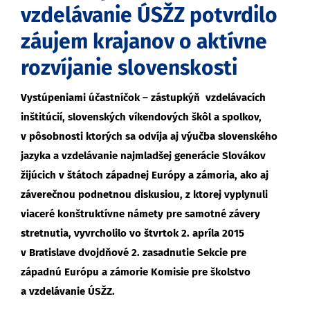
vzdelávanie ÚSŽZ potvrdilo
záujem krajanov o aktívne
rozvíjanie slovenskosti
Vystúpeniami účastníčok – zástupkýň vzdelávacích
inštitúcií, slovenských víkendových škôl a spolkov,
v pôsobnosti ktorých sa odvíja aj výučba slovenského
jazyka a vzdelávanie najmladšej generácie Slovákov
žijúcich v štátoch západnej Európy a zámoria, ako aj
záverečnou podnetnou diskusiou, z ktorej vyplynuli
viaceré konštruktívne námety pre samotné závery
stretnutia, vyvrcholilo vo štvrtok 2. apríla 2015
v Bratislave dvojdňové 2. zasadnutie Sekcie pre
západnú Európu a zámorie Komisie pre školstvo
a vzdelávanie ÚSŽZ.