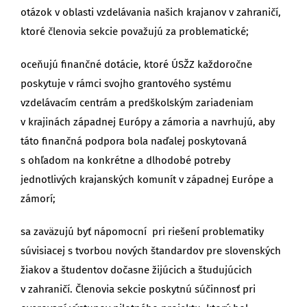
otázok v oblasti vzdelávania našich krajanov v zahraničí,
ktoré členovia sekcie považujú za problematické;
oceňujú finančné dotácie, ktoré ÚSŽZ každoročne
poskytuje v rámci svojho grantového systému
vzdelávacím centrám a predškolským zariadeniam
v krajinách západnej Európy a zámoria a navrhujú, aby
táto finančná podpora bola naďalej poskytovaná
s ohľadom na konkrétne a dlhodobé potreby
jednotlivých krajanských komunít v západnej Európe a
zámorí;
sa zaväzujú byť nápomocní pri riešení problematiky
súvisiacej s tvorbou nových štandardov pre slovenských
žiakov a študentov dočasne žijúcich a študujúcich
v zahraničí. Členovia sekcie poskytnú súčinnosť pri