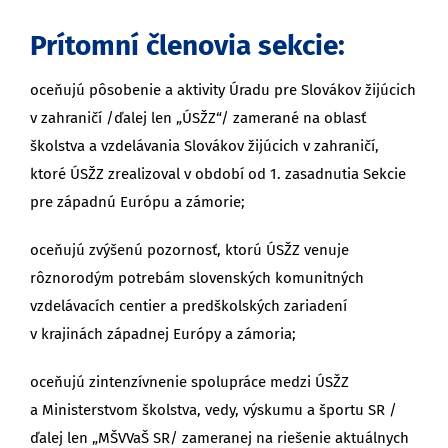
Prítomní členovia sekcie:
oceňujú pôsobenie a aktivity Úradu pre Slovákov žijúcich
v zahraničí /ďalej len „ÚSŽZ“/ zamerané na oblasť
školstva a vzdelávania Slovákov žijúcich v zahraničí,
ktoré ÚSŽZ zrealizoval v období od 1. zasadnutia Sekcie
pre západnú Európu a zámorie;
oceňujú zvýšenú pozornosť, ktorú ÚSŽZ venuje
rôznorodým potrebám slovenských komunitných
vzdelávacích centier a predškolských zariadení
v krajinách západnej Európy a zámoria;
oceňujú zintenzívnenie spolupráce medzi ÚSŽZ
a Ministerstvom školstva, vedy, výskumu a športu SR /
ďalej len „MŠVVaŠ SR/ zameranej na riešenie aktuálnych