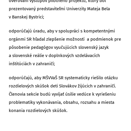
overovaní výstupov pilotného projektu, ktorý bol
prezentovaný predstaviteľmi Univerzity Mateja Bela
v Banskej Bystrici;
odporúčajú úradu, aby v spolupráci s kompetentnými
orgánmi SR hľadal zlepšenie možností a podmienok pre
pôsobenie pedagógov vyučujúcich slovenský jazyk
a slovenské reálie v doplnkových vzdelávacích
inštitúciách v zahraničí;
odporúčajú, aby MŠVVaŠ SR systematicky riešilo otázku
rozdielových skúšok deti Slovákov žijúcich v zahraničí.
Členovia sekcie budú vyvíjať úsilie vedúce k vyriešeniu
problematiky vykonávania, obsahu, rozsahu a miesta
konania rozdielových skúšok.