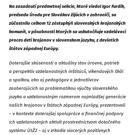
Na zasadnutí predmetnej sekcie, ktoré viedol Igor Furdík,
predseda Úradu pre Slovákov žijúcich v zahraničí, sa
zúčastnilo celkom 12 zástupkýň slovenských krajanských
komunít, v pôsobnosti ktorých sa uskutočňuje vzdelávací
proces detí krajanov v slovenskom jazyku, z deviatich
štátov západnej Európy.
Doterajšie skúsenosti a aktuálny stav úrovne, potrieb
a perspektív vzdelanostných inštitúcií, víkendových škôl
a spolkov, ako aj pedagógov a jednotlivcov
zaoberajúcich sa problematikou výučby slovenského
jazyka a vzdelanostným rozmerom najmladšej generácie
našich krajanov v štátoch západnej Európy, prezentovali
– v kontexte doterajšej spolupráce a finančnej podpory
ich vzdelanostných aktivít prostredníctvom dotačného
systému ÚSŽZ – aj v zrkadle viacerých pozitívnych