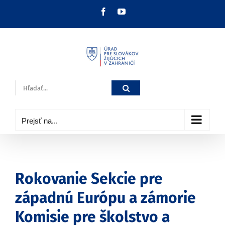
Skip
Facebook
YouTube
to
content
Hľadať:
Prejsť na...
Rokovanie Sekcie pre
západnú Európu a zámorie
Komisie pre školstvo a