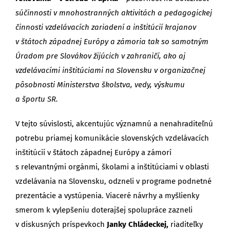
súčinnosti v mnohostranných aktivitách a pedagogickej
činnosti vzdelávacích zariadení a inštitúcií krajanov
v štátoch západnej Európy a zámoria tak so samotným
Úradom pre Slovákov žijúcich v zahraničí, ako aj
vzdelávacími inštitúciami na Slovensku v organizačnej
pôsobnosti Ministerstva školstva, vedy, výskumu
a športu SR.
V tejto súvislosti, akcentujúc významnú a nenahraditeľnú
potrebu priamej komunikácie slovenských vzdelávacích
inštitúcií v štátoch západnej Európy a zámorí
s relevantnými orgánmi, školami a inštitúciami v oblasti
vzdelávania na Slovensku, odzneli v programe podnetné
prezentácie a vystúpenia. Viaceré návrhy a myšlienky
smerom k vylepšeniu doterajšej spolupráce zazneli
v diskusných príspevkoch
Janky Chládeckej,
riaditeľky