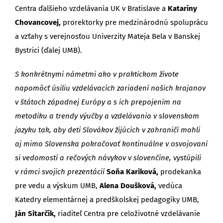
Centra ďalšieho vzdelávania UK v Bratislave a
Kataríny
Chovancovej,
prorektorky pre medzinárodnú spoluprácu
a vzťahy s verejnosťou Univerzity Mateja Bela v Banskej
Bystrici (ďalej UMB).
S konkrétnymi námetmi ako v praktickom živote
napomôcť úsiliu vzdelávacích zariadení našich krajanov
v štátoch západnej Európy a s ich prepojením na
metodiku a trendy výučby a vzdelávania v slovenskom
jazyku tak, aby deti Slovákov žijúcich v zahraničí mohli
aj mimo Slovenska pokračovať kontinuálne v osvojovaní
si vedomostí a rečových návykov v slovenčine, vystúpili
v rámci svojich prezentácií
Soňa Kariková,
prodekanka
pre vedu a výskum UMB,
Alena Doušková,
vedúca
Katedry elementárnej a predškolskej pedagogiky UMB,
Ján Sitarčík,
riaditeľ Centra pre celoživotné vzdelávanie