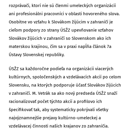
rozprávači, ktorí nie sú členmi umeleckých organizácií
ani profesionálni pracovníci v oblasti hovoreného slova.
Osobitne vo vzťahu k Slovákom žijúcim v zahraničí je
cieľom podpory zo strany ÚSŽZ upevňovanie vzťahov
Slovákov žijúcich v zahraničí so Slovenskom ako ich
materskou krajinou, čím sa v praxi napĺňa článok 7a
Ústavy Slovenskej republiky.
ÚSŽZ sa každoročne podieľa na organizácii viacerých
kultúrnych, spoločenských a vzdelávacích akcií po celom
Slovensku, na ktorých podporuje účasť Slovákov žijúcich
v zahraničí. M. Vetrák sa ako nový predseda ÚSŽZ snaží
racionalizovať počet týchto akcií a profilovo ich
špecifikovať tak, aby systematicky pokrývali všetky
najvýznamnejšie prejavy kultúrno-umeleckej a
vzdelávacej činnosti našich krajanov zo zahraničia.