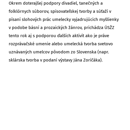
Okrem doterajšej podpory divadiel, tanečných a
folklórnych súborov, spisovateľskej tvorby a súťaží v
písaní slohových prác umelecky vyjadrujúcich myšlienky
v podobe básní a prozaických žánrov, prichádza ÚSŽZ
tento rok aj s podporou ďalších aktivít ako je práve
rozprávačské umenie alebo umelecká tvorba svetovo
uznávaných umelcov pôvodom zo Slovenska (napr.
sklárska tvorba v podaní výstavy Jána Zoričáka).