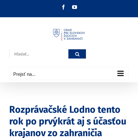
Skip
Facebook
YouTube
to
content
Hľadať:
Prejsť na...
Rozprávačské Lodno tento
rok po prvýkrát aj s účasťou
krajanov zo zahraničia