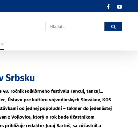
Facebook
YouTub
Hľadať:
 v Srbsku
e 48. ročník Folklórneho festivalu Tancuj, tancuj…
vec, Ústavu pre kultúru vojvodinských Slovákov, KOS
restávkami od jednej popoludní – takmer do jedenástej
van z Vojlovice, ktorý o rok bude účastníkom
približuje redaktor Juraj Bartoš, sa zúčastnil a