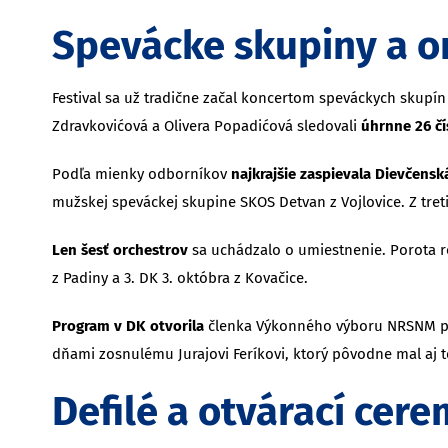
Spevácke skupiny a o
Festival sa už tradične začal koncertom speváckych skupín
Zdravkovićová a Olivera Popadićová sledovali
úhrnne 26 čí
Podľa mienky odborníkov
najkrajšie zaspievala Dievčens
mužskej speváckej skupine SKOS Detvan z Vojlovice. Z treti
Len šesť orchestrov
sa uchádzalo o umiestnenie. Porota 
z Padiny a 3. DK 3. októbra z Kovačice.
Program v DK otvorila
členka Výkonného výboru NRSNM po
dňami zosnulému Jurajovi Feríkovi, ktorý pôvodne mal aj 
Defilé a otvárací cere