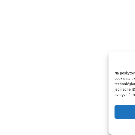
Na poskytov
cookie na uk
technológia
jedinečné I
ovplyvniť urč