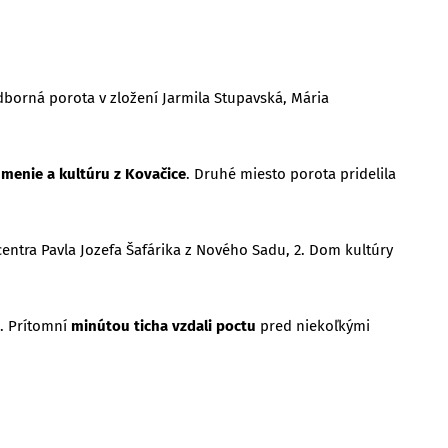
dborná porota v zložení Jarmila Stupavská, Mária
umenie a kultúru z Kovačice
. Druhé miesto porota pridelila
centra Pavla Jozefa Šafárika z Nového Sadu, 2. Dom kultúry
. Prítomní
minútou ticha vzdali poctu
pred niekoľkými