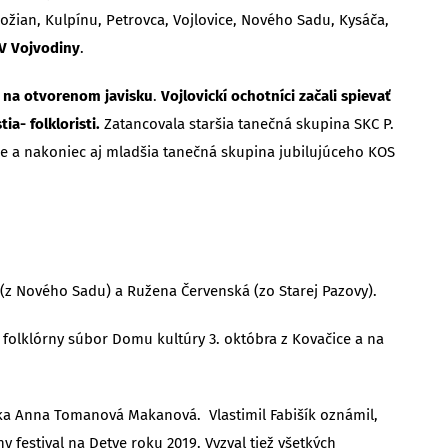
žian, Kulpínu, Petrovca, Vojlovice, Nového Sadu, Kysáča,
V Vojvodiny
.
 na otvorenom javisku
.
Vojlovickí ochotníci začali spievať
ia- folkloristi.
Zatancovala staršia tanečná skupina SKC P.
nče a nakoniec aj mladšia tanečná skupina jubilujúceho KOS
ć (z Nového Sadu) a Ružena Červenská (zo Starej Pazovy).
l folklórny súbor Domu kultúry 3. októbra z Kovačice a na
ka Anna Tomanová Makanová. Vlastimil Fabišík oznámil,
ny festival na Detve roku 2019. Vyzval tiež všetkých