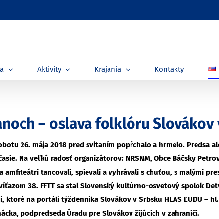
ia
Aktivity
Krajania
Kontakty
noch – oslava folklóru Slovákov
 sobotu 26. mája 2018 pred svitaním popŕchalo a hrmelo. Predsa al
časie. Na veľkú radosť organizátorov: NRSNM, Obce Báčsky Petro
 amfiteátri tancovali, spievali a vyhrávali s chuťou, s malými p
víťazom 38. FFTT sa stal Slovenský kultúrno-osvetový spolok Det
, ktoré na portáli týždenníka Slovákov v Srbsku HLAS ĽUDU – hl.rs 
ácka, podpredseda Úradu pre Slovákov žijúcich v zahraničí.