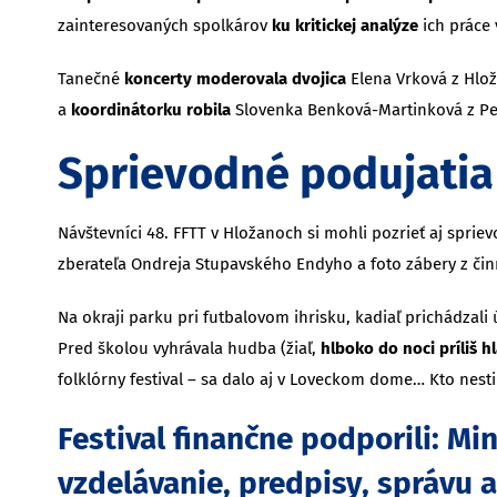
zainteresovaných spolkárov
ku kritickej analýze
ich práce 
Tanečné
koncerty moderovala dvojica
Elena Vrková z Hlo
a
koordinátorku robila
Slovenka Benková-Martinková z Pe
Sprievodné podujatia
Návštevníci 48. FFTT v Hložanoch si mohli pozrieť aj sprie
zberateľa Ondreja Stupavského Endyho a foto zábery z činn
Na okraji parku pri futbalovom ihrisku, kadiaľ prichádzali 
Pred školou vyhrávala hudba (žiaľ,
hlboko do noci príliš h
folklórny festival – sa dalo aj v Loveckom dome… Kto nesti
Festival finančne podporili:
Mini
vzdelávanie, predpisy, správu