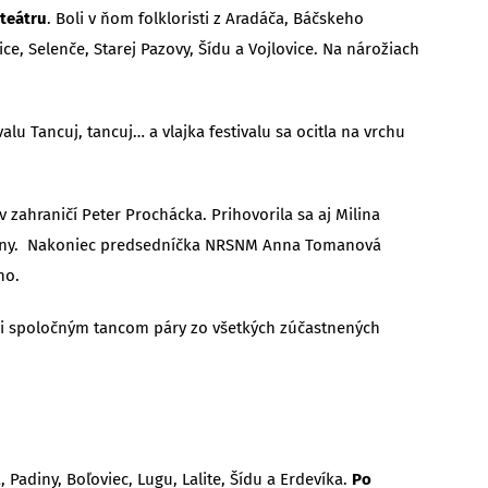
teátru
. Boli v ňom folkloristi z Aradáča, Báčskeho
ce, Selenče, Starej Pazovy, Šídu a Vojlovice. Na nárožiach
lu Tancuj, tancuj… a vlajka festivalu sa ocitla na vrchu
zahraničí Peter Prochácka. Prihovorila sa aj Milina
vodiny. Nakoniec predsedníčka NRSNM Anna Tomanová
ho.
eli spoločným tancom páry zo všetkých zúčastnených
 Padiny, Boľoviec, Lugu, Lalite, Šídu a Erdevíka.
Po