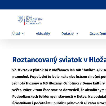
Skip
to
content
Úrad
Aktuality
Dotácie
Osvedčen
Roztancovaný sviatok v Hloža
Vo štvrtok a piatok sa v Hložanoch len tak "šaflilo". Aj v
nezmokol. Popoludní tu bolo nakoniec krásne slnečné po
Jednota Hložany a MS Hložany. Ochotníci v Dome kultúry a
večer. Práve v tom čase sme sa dozvedeli, že absolútnym 
Podpolianskych folklórnych slávností v Detve. Na podujatí
účastníkom i početnému publiku prihovoril aj Peter Proch