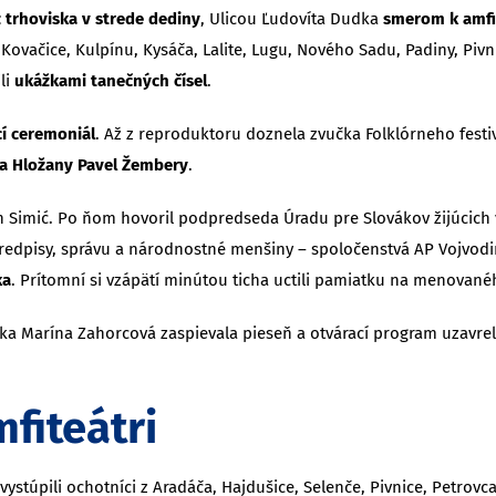
z trhoviska v strede dediny
, Ulicou Ľudovíta Dudka
smerom k amfi
 Kovačice, Kulpínu, Kysáča, Lalite, Lugu, Nového Sadu, Padiny, Pivni
li
ukážkami tanečných čísel
.
cí ceremoniál
. Až z reproduktoru doznela zvučka Folklórneho festiva
va Hložany Pavel Žembery
.
Simić. Po ňom hovoril podpredseda Úradu pre Slovákov žijúcich v 
, predpisy, správu a národnostné menšiny – spoločenstvá AP Voj
ka
. Prítomní si vzápätí minútou ticha uctili pamiatku na menované
čka Marína Zahorcová zaspievala pieseň a otvárací program uzavr
fiteátri
ystúpili ochotníci z Aradáča, Hajdušice, Selenče, Pivnice, Petrovca,