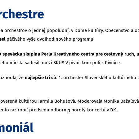
rchestre
 a orchestrov o jednej popoludní, v Dome kultúry. Obecenstvo a o
sel
páčivého vyše dvojhodinového programu.
ká spevácka skupina Perla Kreatívneho centra pre cestovný ruch, 
eho miesta sa tešili muži SKUS V pivnickom poli z Pivnice.
rozhodla, že
najlepšie tri sú
: 1. orchester Slovenského kultúrneho 
verená kultúrou Jarmila Bohušová. Moderovala Monika Bažaľová
tento raz robiť predsedu odbornej poroty koncertu v DK.
moniál