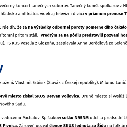
 večerný koncert tanečných súborov. Tanečný kumšt spolkárov z Hlo
ľadisko amfiteátra, videli aj televízni diváci
v priamom prenose T
 Nie div, že sa
na výsledky odbornej poroty pomerne dlho čakalo
prítomní pritom stáli.
Predtým sa na pódiu predstavili pozvaní host
adu), FS KUS Veselia z Glogoňa, zaspievala Anna Berédiová zo Sele
y
ožení: Vlastimil Fabišík (Slovák z Českej republiky), Milorad Loni
, prvé miesto získal SKOS Detvan Vojlovica
. Druhé miesto si vyslúži
z Nového Sadu.
o vedúcemu Michalovi Spišiakovi
sošku NRSNM
udelila predsedníč
S Pivnica.
Zároveň pozval
členov SKUS Jednota zo Šídu
na folklór