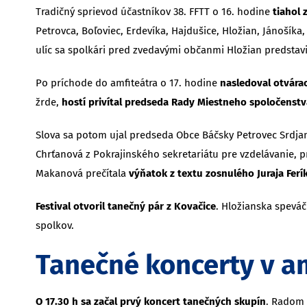
Tradičný sprievod účastníkov 38. FFTT o 16. hodine
tiahol 
Petrovca, Boľoviec, Erdevíka, Hajdušice, Hložian, Jánošíka,
ulíc sa spolkári pred zvedavými občanmi Hložian predstavi
Po príchode do amfiteátra o 17. hodine
nasledoval otvára
žrde,
hostí privítal predseda Rady Miestneho spoločenst
Slova sa potom ujal predseda Obce Báčsky Petrovec Srdjan 
Chrťanová z Pokrajinského sekretariátu pre vzdelávanie
Makanová prečítala
výňatok z textu zosnulého Juraja Ferí
Festival otvoril tanečný pár z Kovačice
. Hložianska spevá
spolkov.
Tanečné koncerty v am
O 17.30 h sa začal prvý koncert tanečných skupín
. Radom v