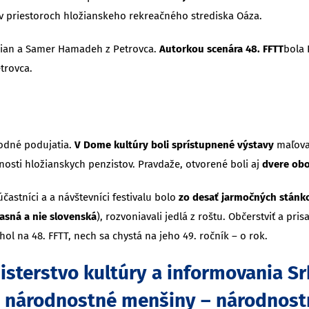
v priestoroch hložianskeho rekreačného strediska Oáza.
žian a Samer Hamadeh z Petrovca.
Autorkou scenára 48. FFTT
bola 
trovca.
vodné podujatia.
V Dome kultúry boli sprístupnené výstavy
maľova
osti hložianskych penzistov. Pravdaže, otvorené boli aj
dvere obo
účastníci a a návštevníci festivalu bolo
zo desať jarmočných stán
lasná a nie slovenská
), rozvoniavali jedlá z roštu. Občerstviť a pr
hol na 48. FFTT, nech sa chystá na jeho 49. ročník – o rok.
sterstvo kultúry a informovania Sr
 a národnostné menšiny – národnost