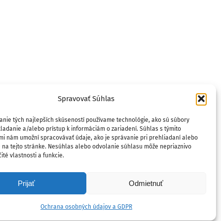
Spravovať Súhlas
anie tých najlepších skúseností používame technológie, ako sú súbory
ladanie a/alebo prístup k informáciám o zariadení. Súhlas s týmito
mi nám umožní spracovávať údaje, ako je správanie pri prehliadaní alebo
D na tejto stránke. Nesúhlas alebo odvolanie súhlasu môže nepriaznivo
ité vlastnosti a funkcie.
Prijať
Odmietnuť
Ochrana osobných údajov a GDPR