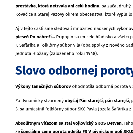
prestávke, ktorá netrvala ani celú hodinu,
sa začal druhý,
Kovačice a Starej Pazovy okrem obecenstva, ktoré vyplnilo h
Aj v tejto časti sme sledovali množstvo nadšených výkonov.
pieseň Po nábreží…
Pripojilo sa im celé hľadisko a všetci 
J. Šafárika a Folklórny súbor Vila (oba spolky z Nového S
Jednota Hložany (založeného roku 1948).
Slovo odbornej porot
Výkony tanečných súborov
ohodnotila odborná porota v zl
Za dynamicky stvárnený
obyčaj Pán starejší, pán starejší
3. sa umiestnil folklórny súbor SKC Pavla Jozefa Šafárika 
Absolútnym víťazom sa stal vojlovický SKOS Detvan
. Jeh
že
špeciálnu cenu porota udelila FS V pivnickom poli SKU