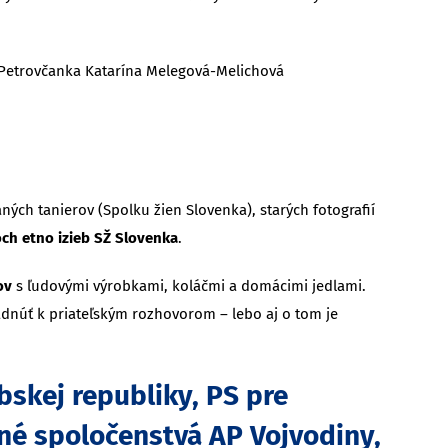
Petrovčanka Katarína Melegová-Melichová
ných tanierov (Spolku žien Slovenka), starých fotografií
ch etno izieb SŽ Slovenka
.
kov
s ľudovými výrobkami, koláčmi a domácimi jedlami.
isadnúť k priateľským rozhovorom – lebo aj o tom je
bskej republiky, PS pre
né spoločenstvá AP Vojvodiny,