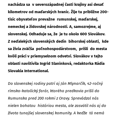
nachádza sa v severozápadnej časti krajiny asi desať
kilometrov od maďarských hraníc. Žije tu približne 200-
tisíc obyvateľov prevažne rumunskej, maďarskej,
nemeckej a židovskej národnosti. A, samozrejme, aj
slovenskej. Odhaduje sa, že je tu okolo 600 Slovákov.
Z neďalekých slovenských dedín bihorskej oblasti, kde
sa živia zväčša poľnohospodárstvom, prišli do mesta
kvôli práci v priemyselnom odvetví. Slovákov v tejto
oblasti navštívila Ingrid Slaninková, redaktorka Rádia
Slovakia International.
Do slovenskej rodiny patrí aj Ján Mlynarčík, 42-ročný
rímsko-katolícký farár, ktorého predkovia prišli do
Rumunska pred 200 rokmi z Oravy. Sprevádzal nás
nielen bohatou históriou mesta, ale zasvätil nás aj do
života tunajšej slovenskej komunity. A keďže tá nemá