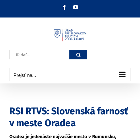
Skip
Facebook
YouTube
to
content
Hľadať:
Prejsť na...
RSI RTVS: Slovenská farnosť
v meste Oradea
Oradea je jedenáste najväčšie mesto v Rumunsku,