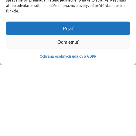
správanie pri prehliadaní alebo jedinečné ID na tejto stránke. Nesúhlas
alebo odvolanie súhlasu môže nepriaznivo ovplyvniť určité vlastnosti a
funkcie.
Prijať
Odmietnuť
Ochrana osobných údajov a GDPR