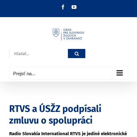
Skip
Facebook
YouTube
to
content
Hľadať:
Prejsť na...
RTVS a ÚSŽZ podpísali
zmluvu o spolupráci
Radio Slovakia International RTVS je jediné elektronické