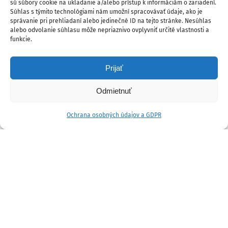
sú súbory cookie na ukladanie a/alebo prístup k informáciám o zariadení.
Súhlas s týmito technológiami nám umožní spracovávať údaje, ako je
správanie pri prehliadaní alebo jedinečné ID na tejto stránke. Nesúhlas
alebo odvolanie súhlasu môže nepriaznivo ovplyvniť určité vlastnosti a
funkcie.
Prijať
Odmietnuť
Ochrana osobných údajov a GDPR