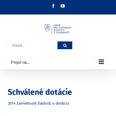
Skip
Facebook
YouTube
to
content
Hľadať:
Prejsť na...
Schválené dotácie
2014 Zamietnuté žiadosti o dotáciu