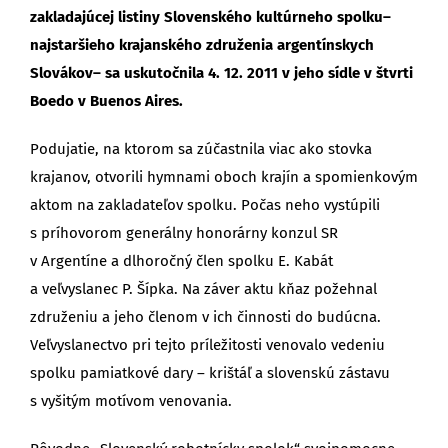
zakladajúcej listiny Slovenského kultúrneho spolku–
najstaršieho krajanského združenia argentínskych
Slovákov– sa uskutočnila 4. 12. 2011 v jeho sídle v štvrti
Boedo v Buenos Aires.
Podujatie, na ktorom sa zúčastnila viac ako stovka
krajanov, otvorili hymnami oboch krajín a spomienkovým
aktom na zakladateľov spolku. Počas neho vystúpili
s príhovorom generálny honorárny konzul SR
v Argentíne a dlhoročný člen spolku E. Kabát
a veľvyslanec P. Šípka. Na záver aktu kňaz požehnal
združeniu a jeho členom v ich činnosti do budúcna.
Veľvyslanectvo pri tejto príležitosti venovalo vedeniu
spolku pamiatkové dary – krištáľ a slovenskú zástavu
s vyšitým motívom venovania.