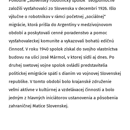
Pôvodne „Slovenský robotnícky spolok“ svojpomocne
založili vysťahovalci zo Slovenska v decembri 1926. Išlo
výlučne o robotníkov v rámci početnej „sociálnej“
migrácie, ktorá prišla do Argentíny v medzivojnovom
období a poskytovali cenné poradenstvo a pomoc
vysťahovaleckej komunite a vykazovali bohatú edičnú
činnosť. V roku 1940 spolok získal do svojho vlastníctva
budovu na ulici José Mármol, v ktorej sídli aj dnes. Po
druhej svetovej vojne spolok ovládli predstavitelia
politickej emigrácie spätí s dianím vo vojnovej Slovenskej
republike. V tomto období bolo krajanské združenie
veľmi aktívne v kultúrnej a vzdelávacej činnosti a bolo
jedným z hlavných iniciátorov ustanovenia a pôsobenia
zahraničnej Matice Slovenskej.