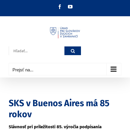
Skip
Facebook
YouTube
to
content
Hľadať:
Prejsť na...
SKS v Buenos Aires má 85
rokov
Slávnosť pri príležitosti 85. výročia podpísania