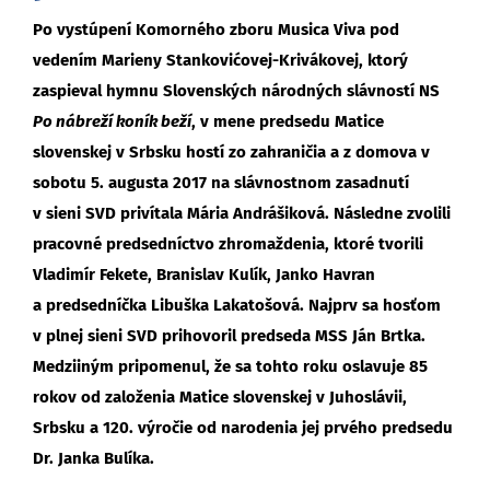
Po vystúpení Komorného zboru Musica Viva pod
vedením Marieny Stankovićovej-Krivákovej, ktorý
zaspieval hymnu Slovenských národných slávností NS
Po nábreží koník beží
, v mene predsedu Matice
slovenskej v Srbsku hostí zo zahraničia a z domova v
sobotu 5. augusta 2017 na slávnostnom zasadnutí
v sieni SVD privítala Mária Andrášiková. Následne zvolili
pracovné predsedníctvo zhromaždenia, ktoré tvorili
Vladimír Fekete, Branislav Kulík, Janko Havran
a predsedníčka Libuška Lakatošová. Najprv sa hosťom
v plnej sieni SVD prihovoril predseda MSS Ján Brtka.
Medziiným pripomenul, že sa tohto roku oslavuje 85
rokov od založenia Matice slovenskej v Juhoslávii,
Srbsku a 120. výročie od narodenia jej prvého predsedu
Dr. Janka Bulíka.