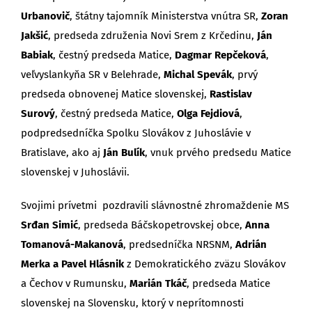
Urbanovič
, štátny tajomník Ministerstva vnútra SR,
Zoran
Jakšić
, predseda združenia Novi Srem z Krčedinu,
Ján
Babiak
, čestný predseda Matice,
Dagmar Repčeková
,
veľvyslankyňa SR v Belehrade,
Michal Spevák
, prvý
predseda obnovenej Matice slovenskej,
Rastislav
Surový
, čestný predseda Matice,
Olga Fejdiová
,
podpredsedníčka Spolku Slovákov z Juhoslávie v
Bratislave, ako aj
Ján Bulík
, vnuk prvého predsedu Matice
slovenskej v Juhoslávii.
Svojimi prívetmi pozdravili slávnostné zhromaždenie MS
Srđan Simić
, predseda Báčskopetrovskej obce,
Anna
Tomanová-Makanová
, predsedníčka NRSNM,
Adrián
Merka a Pavel Hlásnik
z Demokratického zväzu Slovákov
a Čechov v Rumunsku,
Marián Tkáč
, predseda Matice
slovenskej na Slovensku, ktorý v neprítomnosti