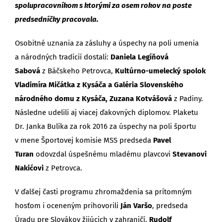
spolupracovníkom s ktorými za osem rokov na poste
predsedníčky pracovala.
Osobitné uznania za zásluhy a úspechy na poli umenia
a národných tradícií dostali:
Daniela Legíňová
Sabová
z Báčskeho Petrovca,
Kultúrno-umelecký spolok
Vladimíra Mičátka z Kysáča a Galéria Slovenského
národného domu z Kysáča, Zuzana Kotvášová
z Padiny.
Následne udelili aj viacej ďakovných diplomov. Plaketu
Dr. Janka Bulíka za rok 2016 za úspechy na poli športu
v mene Športovej komisie MSS predseda
Pavel
Turan
odovzdal úspešnému mladému plavcovi
Stevanovi
Nakićovi
z Petrovca.
V ďalšej časti programu zhromaždenia sa prítomným
hosťom i oceneným prihovorili
Ján Varšo
, predseda
Úradu pre Slovákov žijúcich v zahraničí,
Rudolf