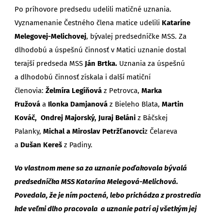
Po príhovore predsedu udelili matičné uznania.
Vyznamenanie Čestného člena matice udelili
Kataríne
Melegovej-Melichovej
, bývalej predsedníčke MSS. Za
dlhodobú a úspešnú činnosť v Matici uznanie dostal
terajší predseda MSS
Ján Brtka.
Uznania za úspešnú
a dlhodobú činnosť získala i další matiční
členovia:
Želmíra Legíňová
z Petrovca,
Marka
Fružová
a
Ilonka Damjanová
z Bieleho Blata,
Martin
Kováč,
Ondrej Majorský, Juraj Beláni
z Báčskej
Palanky,
Michal a Miroslav Petržľanovci
z Čelareva
a
Dušan Kereš
z Padiny.
Vo vlastnom mene sa za uznanie poďakovala bývalá
predsedníčka MSS Katarína Melegová-Melichová.
Povedala, že je ním poctená, lebo prichádza z prostredia
kde veľmi dlho pracovala a uznanie patrí aj všetkým jej