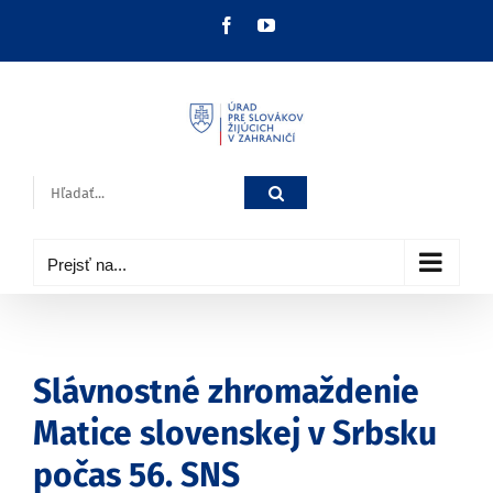
Skip
Facebook
YouTube
to
content
Hľadať:
Prejsť na...
Slávnostné zhromaždenie
Matice slovenskej v Srbsku
počas 56. SNS