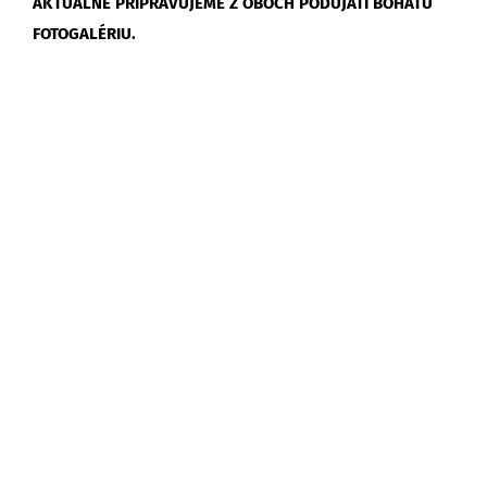
AKTUÁLNE PRIPRAVUJEME Z OBOCH PODUJATÍ BOHATÚ
FOTOGALÉRIU.