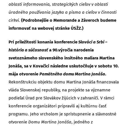
oblasti informovania, strategických cieľov v oblasti
úradného používania jazyka a písma a cieľov v činnosti
cirkvi.
(Podrobnejšie o Memorande a Záveroch budeme
informovať na webovej stránke ÚSŽZ.)
Pri príležitosti konania konferencie
Slováci a Srbi –
história a súčasnosť
a 90.výročia narodenia
svetoznámeho slovenského insitného maliara Martina
Jonáša, sa v Kovačici následne uskutočňuje v sobotu 10.
mája otvorenie
Pamätného domu Martina Jonáša
.
Rekonštrukciu objektu domu Martina Jonáša financovala
vláda Slovenskej republiky, na projekte sa významne
podieľal Úrad pre Slovákov žijúcich v zahraničí.
V rámci
konferencie organizátori pripravili aj kultúrnu časť
programu. Jeho vrcholom je sprístupnenie a slávnostné
otvorenie
Domu Martina Jonáša
, jedného z