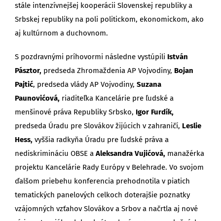
stále intenzívnejšej kooperácii Slovenskej republiky a
Srbskej republiky na poli politickom, ekonomickom, ako
aj kultúrnom a duchovnom.
S pozdravnými príhovormi následne vystúpili
István
Pásztor,
predseda Zhromaždenia AP Vojvodiny,
Bojan
Pajtić
, predseda vlády AP Vojvodiny,
Suzana
Paunovićová,
riaditeľka Kancelárie pre ľudské a
menšinové práva Republiky Srbsko,
Igor Furdík,
predseda Úradu pre Slovákov žijúcich v zahraničí,
Leslie
Hess,
vyššia radkyňa Úradu pre ľudské práva a
nediskrimináciu OBSE a
Aleksandra Vujićová,
manažérka
projektu Kancelárie Rady Európy v Belehrade. Vo svojom
ďalšom priebehu konferencia prehodnotila v piatich
tematických panelových celkoch doterajšie poznatky
vzájomných vzťahov Slovákov a Srbov a načrtla aj nové