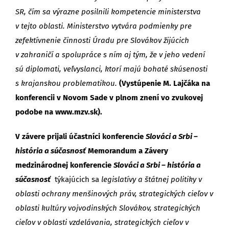
SR, čím sa výrazne posilnili kompetencie ministerstva
v tejto oblasti. Ministerstvo vytvára podmienky pre
zefektívnenie činnosti Úradu pre Slovákov žijúcich
v zahraničí a spolupráce s ním aj tým, že v jeho vedení
sú diplomati, veľvyslanci, ktorí majú bohaté skúsenosti
s krajanskou problematikou.
(Vystúpenie M. Lajčáka na
konferencii v Novom Sade v plnom znení vo zvukovej
podobe na www.mzv.sk).
V závere prijali účastníci konferencie
Slováci a Srbi –
história a súčasnosť
Memorandum a Závery
medzinárodnej konferencie
Slováci a Srbi – história a
súčasnosť
týkajúcich sa
legislatívy a štátnej politiky v
oblasti ochrany menšinových práv, strategických cieľov v
oblasti kultúry vojvodinských Slovákov, strategických
cieľov v oblasti vzdelávania, strategických cieľov v