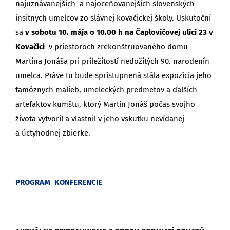
najuznávanejších a najoceňovanejších slovenských
insitných umelcov zo slávnej kovačickej školy. Uskutoční
sa
v sobotu 10. mája o 10.00 h na Čaplovičovej ulici 23 v
Kovačici
v priestoroch zrekonštruovaného domu
Martina Jonáša pri príležitostí nedožitých 90. narodenín
umelca. Práve tu bude sprístupnená stála expozícia jeho
famóznych malieb, umeleckých predmetov a ďalších
artefaktov kumštu, ktorý Martin Jonáš počas svojho
života vytvoril a vlastnil v jeho vskutku nevídanej
a úctyhodnej zbierke.
PROGRAM KONFERENCIE