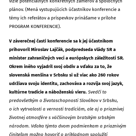
vízie potenciálnych konkrétnych zámerov a spoločných
plánov. (Mená vystupujúcich účastníkov konferencie a
témy ich referátov a príspevkov prinášame v prílohe
PROGRAM KONFERENCIE).
V záverečnej časti konferencie sa k jej účastníkom
prihovoril Miroslav Lajčák, podpredseda vlády SR a
minister zahraničných vecí a európskych záležitostí SR.
Okrem iného vyjadril svoj obdiv a vďaku za to, že
slovenská menšina v Srbsku si už viac ako 260 rokov
udržiava svoju identitu, zachováva a rozvíja svoj jazyk,
kultúrne tradície a náboženskú vieru.
Svedčí to
predovšetkým o životaschopnosti Slovákov v Srbsku,
o ich vytrvalosti a vernosti tradíciám, ale aj o priaznivej
životnej atmosfére s väčšinovým bratským srbským
národom. Vďaka týmto dvom podmienkam a priaznivým
činiteľom možno hovoriť o príkladnom spolužití