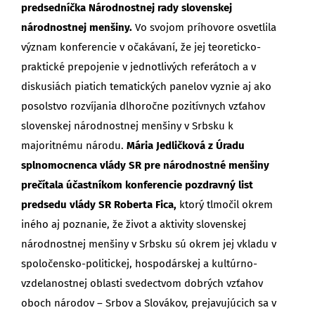
predsedníčka Národnostnej rady slovenskej
národnostnej menšiny.
Vo svojom príhovore osvetlila
význam konferencie v očakávaní, že jej teoreticko-
praktické prepojenie v jednotlivých referátoch a v
diskusiách piatich tematických panelov vyznie aj ako
posolstvo rozvíjania dlhoročne pozitívnych vzťahov
slovenskej národnostnej menšiny v Srbsku k
majoritnému národu.
Mária Jedličková z Úradu
splnomocnenca vlády SR pre národnostné menšiny
prečítala účastníkom konferencie pozdravný list
predsedu vlády SR Roberta Fica,
ktorý tlmočil okrem
iného aj poznanie, že život a aktivity slovenskej
národnostnej menšiny v Srbsku sú okrem jej vkladu v
spoločensko-politickej, hospodárskej a kultúrno-
vzdelanostnej oblasti svedectvom dobrých vzťahov
oboch národov – Srbov a Slovákov, prejavujúcich sa v