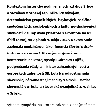
Kontextom historicky podmienených vzťahov Srbov
a Slovákov v Srbskej republike, ich vývojom,
determináciou geopolitických, jazykových, sociálno-
spoločenských, sociologických a kultúrno-duchovných
súvislostí v európskom priestore s akcentom na ich
ďalší rozvoj, sa v piatok 9. mája 2014 v Novom Sade
zaoberala medzinárodná konferencia
Slováci a Srbi –
história a súčasnosť
. Hlavnými organizátormi
konferencie, na ktorej vystúpil Miroslav Lajčák,
podpredseda vlády a minister zahraničných vecí a
európskych záležitostí SR, bola Národnostná rada
slovenskej národnostnej menšiny v Srbsku, Matica
slovenská v Srbsku a Slovenská evanjelická a. v. cirkev
v Srbsku.
Význam sympózia, na ktorom odznela k daným témam