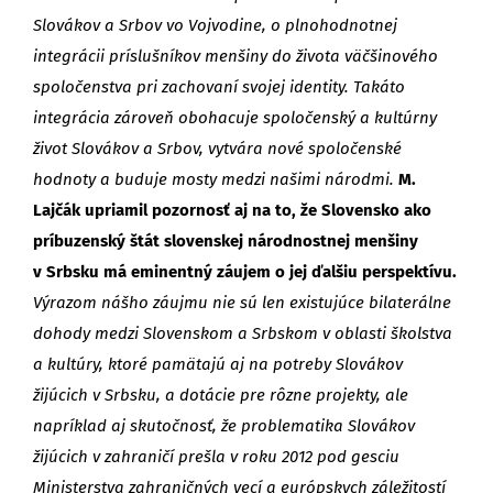
Slovákov a Srbov vo Vojvodine, o plnohodnotnej
integrácii príslušníkov menšiny do života väčšinového
spoločenstva pri zachovaní svojej identity. Takáto
integrácia zároveň obohacuje spoločenský a kultúrny
život Slovákov a Srbov, vytvára nové spoločenské
hodnoty a buduje mosty medzi našimi národmi.
M.
Lajčák upriamil pozornosť aj na to, že Slovensko ako
príbuzenský štát slovenskej národnostnej menšiny
v Srbsku má eminentný záujem o jej ďalšiu perspektívu.
Výrazom nášho záujmu nie sú len existujúce bilaterálne
dohody medzi Slovenskom a Srbskom v oblasti školstva
a kultúry, ktoré pamätajú aj na potreby Slovákov
žijúcich v Srbsku, a dotácie pre rôzne projekty, ale
napríklad aj skutočnosť, že problematika Slovákov
žijúcich v zahraničí prešla v roku 2012 pod gesciu
Ministerstva zahraničných vecí a európskych záležitostí