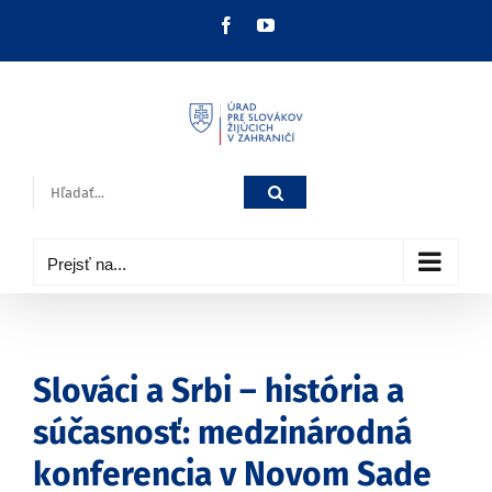
Skip
Facebook
YouTube
to
content
Hľadať:
Prejsť na...
Slováci a Srbi – história a
súčasnosť: medzinárodná
konferencia v Novom Sade