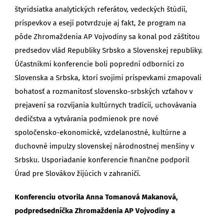
štyridsiatka analytických referátov, vedeckých štúdií,
príspevkov a esejí potvrdzuje aj fakt, že program na
pôde Zhromaždenia AP Vojvodiny sa konal pod záštitou
predsedov vlád Republiky Srbsko a Slovenskej republiky.
Účastníkmi konferencie boli poprední odborníci zo
Slovenska a Srbska, ktorí svojimi príspevkami zmapovali
bohatosť a rozmanitosť slovensko-srbských vzťahov v
prejavení sa rozvíjania kultúrnych tradícií, uchovávania
dedičstva a vytvárania podmienok pre nové
spoločensko-ekonomické, vzdelanostné, kultúrne a
duchovné impulzy slovenskej národnostnej menšiny v
Srbsku. Usporiadanie konferencie finančne podporil
Úrad pre Slovákov žijúcich v zahraničí.
Konferenciu otvorila Anna Tomanová Makanová,
podpredsedníčka Zhromaždenia AP Vojvodiny a