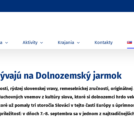
ia
Aktivity
Krajania
Kontakty
zývajú na Dolnozemský jarmok
i, rýdzej slovenskej vravy, remeselníckej zručnosti, originálnej a
duchovných vnemov z kultúry slova, ktoré si dolnozemci hrdo veleb
toré už pomaly tri storočia Slováci v tejto časti Európy s úprimno
príležitosť: v dňoch 7.-8. septembra sa v jednom z najtradičnejš