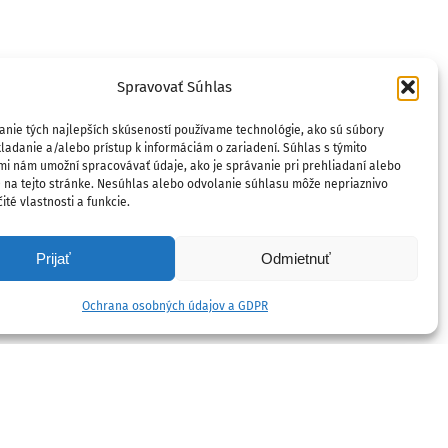
Spravovať Súhlas
anie tých najlepších skúseností používame technológie, ako sú súbory
ladanie a/alebo prístup k informáciám o zariadení. Súhlas s týmito
mi nám umožní spracovávať údaje, ako je správanie pri prehliadaní alebo
D na tejto stránke. Nesúhlas alebo odvolanie súhlasu môže nepriaznivo
ité vlastnosti a funkcie.
Prijať
Odmietnuť
Ochrana osobných údajov a GDPR