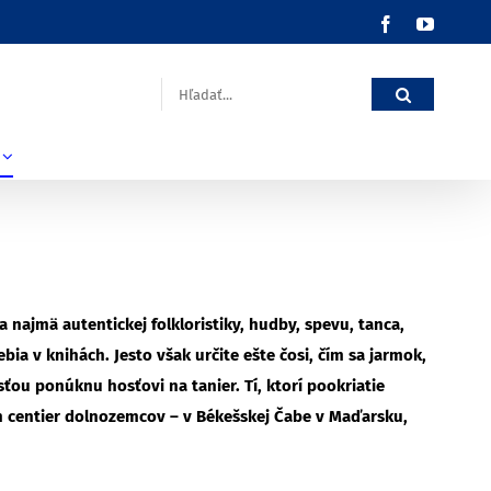
Facebook
YouTub
Hľadať:
 najmä autentickej folkloristiky, hudby, spevu, tanca,
ia v knihách. Jesto však určite ešte čosi, čím sa jarmok,
sťou ponúknu hosťovi na tanier. Tí, ktorí pookriatie
ích centier dolnozemcov – v Békešskej Čabe v Maďarsku,