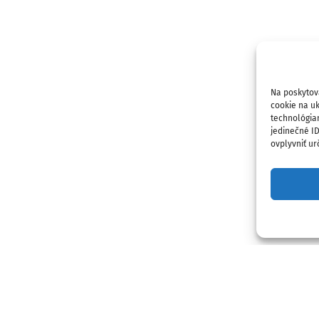
Na poskytov
cookie na uk
technológia
jedinečné I
ovplyvniť urč