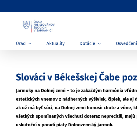
Skip
to
content
Úrad
Aktuality
Dotácie
Osvedčen
Slováci v Békešskej Čabe po
Jarmoky na Dolnej zemi – to je zakaždým harmónia vľúdnost
estetických vnemov z nádherných výšiviek, čipiek, ale aj 
ak už má byť súci, na Dolnej zemi honosí: chute a vône, k
všetkých spomínaných všechutí doteraz neprecítili, majú 
uskutoční v poradí piaty Dolnozemský jarmok.