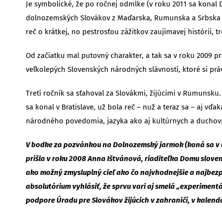
Je symbolické, že po ročnej odmlke (v roku 2011 sa konal 
dolnozemských Slovákov z Maďarska, Rumunska a Srbska vy
reč o krátkej, no pestrosťou zážitkov zaujímavej histórii
Od začiatku mal putovný charakter, a tak sa v roku 2009 p
veľkolepých Slovenských národných slávností, ktoré si pr
Tretí ročník sa sťahoval za Slovákmi, žijúcimi v Rumunsku
sa konal v Bratislave, už bola reč – nuž a teraz sa – aj 
národného povedomia, jazyka ako aj kultúrnych a duchovný
V bodke za pozvánkou na Dolnozemský jarmok (koná sa v 
prišla v roku 2008 Anna Ištvánová, riaditeľka Domu slove
ako možný zmysluplný cieľ ako čo najvhodnejšie a najbe
absolutórium vyhlásiť, že sprvu vari aj smelá „experimentá
podpore Úradu pre Slovákov žijúcich v zahraničí, v kalend