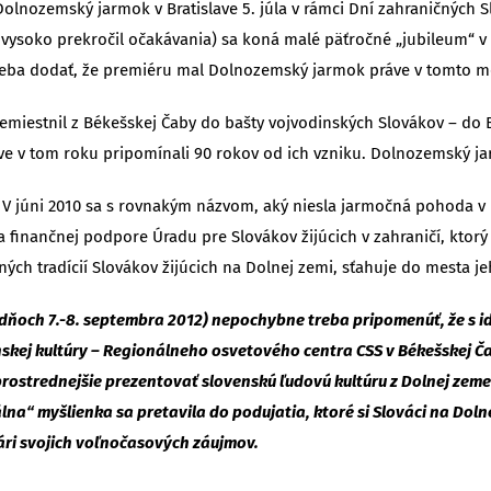
Dolnozemský jarmok v Bratislave 5. júla v rámci Dní zahraničných 
soko prekročil očakávania) sa koná malé päťročné „jubileum“ v m
, treba dodať, že premiéru mal Dolnozemský jarmok práve v tomto m
remiestnil z Békešskej Čaby do bašty vojvodinských Slovákov – do
áve v tom roku pripomínali 90 rokov od ich vzniku. Dolnozemský 
. V júni 2010 sa s rovnakým názvom, aký niesla jarmočná pohoda v
vďaka finančnej podpore Úradu pre Slovákov žijúcich v zahraničí, 
ch tradícií Slovákov žijúcich na Dolnej zemi, sťahuje do mesta je
dňoch 7.-8. septembra 2012) nepochybne treba pripomenúť, že s 
nskej kultúry – Regionálneho osvetového centra CSS v Békešskej Č
zprostrednejšie prezentovať slovenskú ľudovú kultúru z Dolnej z
lna“ myšlienka sa pretavila do podujatia, ktoré si Slováci na Dolne
ári svojich voľnočasových záujmov.