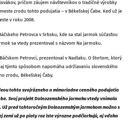
Slovákov, pričom záujem návštevníkov o tradičné výrobky
este zrodu tohto podujatia – v Békešskej Čabe. Keď už je
este v roku 2008.
 Báčskeho Petrovca v Srbsku, kde sa stal jarmok súčasťou
jarmok sa vtedy prezentoval s názvom Na jarmoku.
 Báčskom Petrovci, prezentoval v Nadlaku. O štvrtom, ktorý
ktorý aj týmto spôsobom napomáha udržiavaniu slovenského
ho zrodu, Békešskej Čaby.
ideou tohto svojrázneho a mimoriadne cenného podujatia
abe.
Svoj projekt Dolnozemského jarmoku vtedy vnímala
eme. Už pred tohtoročným Dolnozemským jarmokom možno s
j zemi už po piaty raz iste výrazne podčiarkujú, aj vďaka