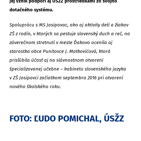
Jej vznik podporí aj ÚSŽZ prostriedkami zo svojho
dotačného systému.
Spoluprácu s MS Josipovac, ako aj aktivity detí a žiakov
ZŠ z rodín, v ktorých sa pestuje slovenský duch a reč, na
záverečnom stretnutí v meste Ďakovo ocenila aj
starostka obce Punitovce J. Matkovićová, ktorá
prisľúbila účasť aj na slávnostnom otvorení
špecializovanej učebne – kabinetu slovenského jazyka
v ZŠ Josipovci začiatkom septembra 2016 pri otvorení
nového školského roku.
FOTO: ĽUDO POMICHAL, ÚSŽZ