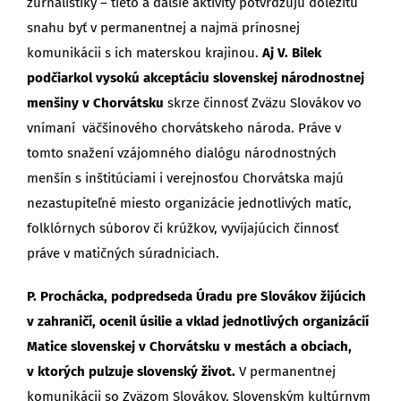
žurnalistiky – tieto a ďalšie aktivity potvrdzujú dôležitú
snahu byť v permanentnej a najmä prínosnej
komunikácii s ich materskou krajinou.
Aj V. Bilek
podčiarkol vysokú akceptáciu slovenskej národnostnej
menšiny v Chorvátsku
skrze činnosť Zväzu Slovákov vo
vnímaní väčšinového chorvátskeho národa. Práve v
tomto snažení vzájomného dialógu národnostných
menšín s inštitúciami i verejnosťou Chorvátska majú
nezastupiteľné miesto organizácie jednotlivých matíc,
folklórnych súborov či krúžkov, vyvíjajúcich činnosť
práve v matičných súradniciach.
P. Prochácka, podpredseda Úradu pre Slovákov žijúcich
v zahraničí, ocenil úsilie a vklad jednotlivých organizácií
Matice slovenskej v Chorvátsku v mestách a obciach,
v ktorých pulzuje slovenský život.
V permanentnej
komunikácii so Zväzom Slovákov, Slovenským kultúrnym