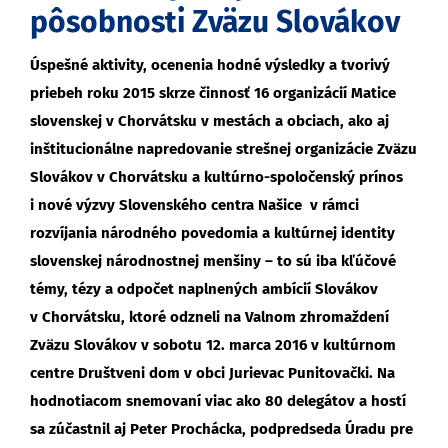
pôsobnosti Zväzu Slovákov
Úspešné aktivity, ocenenia hodné výsledky a tvorivý
priebeh roku 2015 skrze činnosť 16 organizácií Matice
slovenskej v Chorvátsku v mestách a obciach, ako aj
inštitucionálne napredovanie strešnej organizácie Zväzu
Slovákov v Chorvátsku a kultúrno-spoločenský prínos
i nové výzvy Slovenského centra Našice v rámci
rozvíjania národného povedomia a kultúrnej identity
slovenskej národnostnej menšiny – to sú iba kľúčové
témy, tézy a odpočet naplnených ambícií Slovákov
v Chorvátsku, ktoré odzneli na Valnom zhromaždení
Zväzu Slovákov v sobotu 12. marca 2016 v kultúrnom
centre Društveni dom v obci Jurievac Punitovački. Na
hodnotiacom snemovaní viac ako 80 delegátov a hostí
sa zúčastnil aj Peter Prochácka, podpredseda Úradu pre