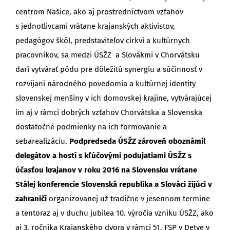
centrom Našice, ako aj prostredníctvom vzťahov
s jednotlivcami vrátane krajanských aktivistov,
pedagógov škôl, predstaviteľov cirkví a kultúrnych
pracovníkov, sa medzi ÚSŽZ a Slovákmi v Chorvátsku
darí vytvárať pôdu pre dôležitú synergiu a súčinnosť v
rozvíjaní národného povedomia a kultúrnej identity
slovenskej menšiny v ich domovskej krajine, vytvárajúcej
im aj v rámci dobrých vzťahov Chorvátska a Slovenska
dostatočné podmienky na ich formovanie a
sebarealizáciu.
Podpredseda ÚSŽZ zároveň oboznámil
delegátov a hostí s kľúčovými podujatiami ÚSŽZ s
účasťou krajanov v roku 2016 na Slovensku vrátane
Stálej konferencie Slovenská republika a Slováci žijúci v
zahraničí
organizovanej už tradične v jesennom termíne
a tentoraz aj v duchu jubilea 10. výročia vzniku ÚSŽZ, ako
aj 3. ročníka Krajanského dvora v rámci 51. FSP v Detve v