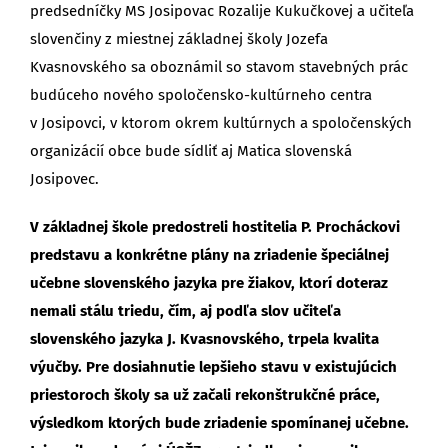
predsedníčky MS Josipovac Rozalije Kukučkovej a učiteľa
slovenčiny z miestnej základnej školy Jozefa
Kvasnovského sa oboznámil so stavom stavebných prác
budúceho nového spoločensko-kultúrneho centra
v Josipovci, v ktorom okrem kultúrnych a spoločenských
organizácií obce bude sídliť aj Matica slovenská
Josipovec.
V základnej škole predostreli hostitelia P. Procháckovi
predstavu a konkrétne plány na zriadenie špeciálnej
učebne slovenského jazyka pre žiakov, ktorí doteraz
nemali stálu triedu, čím, aj podľa slov učiteľa
slovenského jazyka J. Kvasnovského, trpela kvalita
výučby. Pre dosiahnutie lepšieho stavu v existujúcich
priestoroch školy sa už začali rekonštrukčné práce,
výsledkom ktorých bude zriadenie spomínanej učebne.