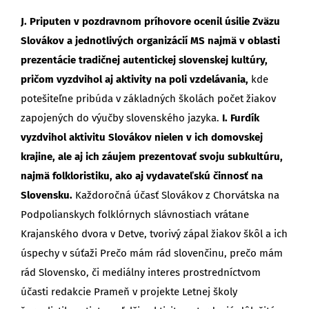
J. Priputen v pozdravnom príhovore ocenil úsilie Zväzu
Slovákov a jednotlivých organizácií MS najmä v oblasti
prezentácie tradičnej autentickej slovenskej kultúry,
pričom vyzdvihol aj aktivity na poli vzdelávania,
kde
potešiteľne pribúda v základných školách počet žiakov
zapojených do výučby slovenského jazyka.
I. Furdík
vyzdvihol aktivitu Slovákov nielen v ich domovskej
krajine, ale aj ich záujem prezentovať svoju subkultúru,
najmä folkloristiku, ako aj vydavateľskú činnosť na
Slovensku.
Každoročná účasť Slovákov z Chorvátska na
Podpolianskych folklórnych slávnostiach vrátane
Krajanského dvora v Detve, tvorivý zápal žiakov škôl a ich
úspechy v súťaži Prečo mám rád slovenčinu, prečo mám
rád Slovensko, či mediálny interes prostredníctvom
účasti redakcie Prameň v projekte Letnej školy