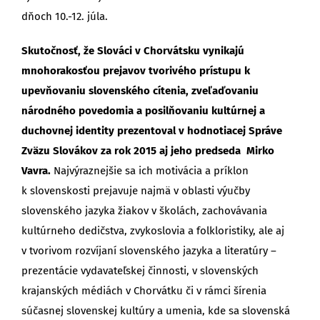
dňoch 10.-12. júla.
Skutočnosť, že Slováci v Chorvátsku vynikajú
mnohorakosťou prejavov tvorivého prístupu k
upevňovaniu slovenského cítenia, zveľaďovaniu
národného povedomia a posilňovaniu kultúrnej a
duchovnej identity prezentoval v hodnotiacej Správe
Zväzu Slovákov za rok 2015 aj jeho predseda Mirko
Vavra.
Najvýraznejšie sa ich motivácia a príklon
k slovenskosti prejavuje najmä v oblasti výučby
slovenského jazyka žiakov v školách, zachovávania
kultúrneho dedičstva, zvykoslovia a folkloristiky, ale aj
v tvorivom rozvíjaní slovenského jazyka a literatúry –
prezentácie vydavateľskej činnosti, v slovenských
krajanských médiách v Chorvátku či v rámci šírenia
súčasnej slovenskej kultúry a umenia, kde sa slovenská