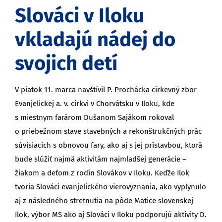
Slováci v Iloku
vkladajú nádej do
svojich detí
V piatok 11. marca navštívil P. Prochácka cirkevný zbor
Evanjelickej a. v. cirkvi v Chorvátsku v Iloku, kde
s miestnym farárom Dušanom Sajákom rokoval
o priebežnom stave stavebných a rekonštrukčných prác
súvisiacich s obnovou fary, ako aj s jej prístavbou, ktorá
bude slúžiť najmä aktivitám najmladšej generácie –
žiakom a deťom z rodín Slovákov v Iloku. Keďže Ilok
tvoria Slováci evanjelického vierovyznania, ako vyplynulo
aj z následného stretnutia na pôde Matice slovenskej
Ilok, výbor MS ako aj Slováci v Iloku podporujú aktivity D.