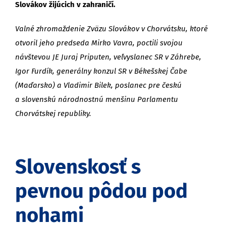
Slovákov žijúcich v zahraničí.
Valné zhromaždenie Zväzu Slovákov v Chorvátsku, ktoré
otvoril jeho predseda Mirko Vavra, poctili svojou
návštevou JE Juraj Priputen, veľvyslanec SR v Záhrebe,
Igor Furdík, generálny konzul SR v Békešskej Čabe
(Maďarsko) a Vladimir Bilek, poslanec pre českú
a slovenskú národnostnú menšinu Parlamentu
Chorvátskej republiky.
Slovenskosť s
pevnou pôdou pod
nohami