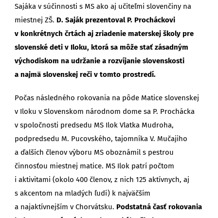
Sajáka v súčinnosti s MS ako aj učiteľmi slovenčiny na
miestnej ZŠ.
D. Saják prezentoval P. Procháckovi
v konkrétnych črtách aj zriadenie materskej školy pre
slovenské deti v Iloku, ktorá sa môže stať zásadným
východiskom na udržanie a rozvíjanie slovenskosti
a najmä slovenskej reči v tomto prostredí.
Počas následného rokovania na pôde Matice slovenskej
v Iloku v Slovenskom národnom dome sa P. Prochácka
v spoločnosti predsedu MS Ilok Vlatka Mudroha,
podpredsedu M. Pucovského, tajomníka V. Mučajiho
a ďalších členov výboru MS oboznámil s pestrou
činnosťou miestnej matice. MS Ilok patrí počtom
i aktivitami (okolo 400 členov, z nich 125 aktívnych, aj
s akcentom na mladých ľudí) k najväčším
a najaktívnejším v Chorvátsku.
Podstatná časť rokovania