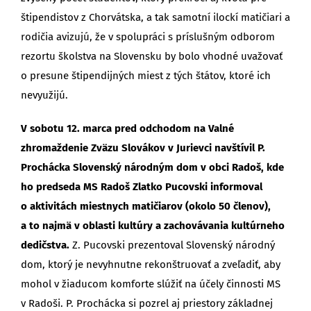
štipendistov z Chorvátska, a tak samotní ilockí matičiari a
rodičia avizujú, že v spolupráci s príslušným odborom
rezortu školstva na Slovensku by bolo vhodné uvažovať
o presune štipendijných miest z tých štátov, ktoré ich
nevyužijú.
V sobotu 12. marca pred odchodom na Valné
zhromaždenie Zväzu Slovákov v Jurievci navštívil P.
Prochácka Slovenský národným dom v obci Radoš, kde
ho predseda MS Radoš Zlatko Pucovski informoval
o aktivitách miestnych matičiarov (okolo 50 členov),
a to najmä v oblasti kultúry a zachovávania kultúrneho
dedičstva.
Z. Pucovski prezentoval Slovenský národný
dom, ktorý je nevyhnutne rekonštruovať a zveľadiť, aby
mohol v žiaducom komforte slúžiť na účely činnosti MS
v Radoši. P. Prochácka si pozrel aj priestory základnej