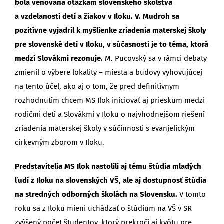
bola venovaná otázkam slovenského školstva
a vzdelanosti detí a žiakov v Iloku. V. Mudroh sa
pozitívne vyjadril k myšlienke zriadenia materskej školy
pre slovenské deti v Iloku, v súčasnosti je to téma, ktorá
medzi Slovákmi rezonuje.
M. Pucovský sa v rámci debaty
zmienil o výbere lokality – miesta a budovy vyhovujúcej
na tento účel, ako aj o tom, že pred definitívnym
rozhodnutím chcem MS Ilok iniciovať aj prieskum medzi
rodičmi detí a Slovákmi v Iloku o najvhodnejšom riešení
zriadenia materskej školy v súčinnosti s evanjelickým
cirkevným zborom v Iloku.
Predstavitelia MS Ilok nastolili aj tému štúdia mladých
ľudí z Iloku na slovenských VŠ, ale aj dostupnosť štúdia
na stredných odborných školách na Slovensku.
V tomto
roku sa z Iloku mieni uchádzať o štúdium na VŠ v SR
zvýšený počet študentov, ktorý prekročí aj kvótu pre