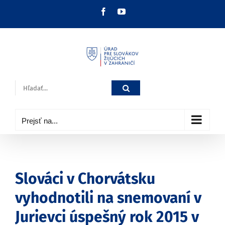
Skip
Facebook
YouTube
to
content
Hľadať:
Prejsť na...
Slováci v Chorvátsku
vyhodnotili na snemovaní v
Jurievci úspešný rok 2015 v