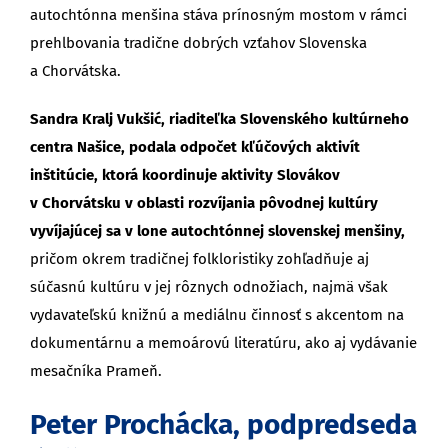
autochtónna menšina stáva prínosným mostom v rámci
prehlbovania tradične dobrých vzťahov Slovenska
a Chorvátska.
Sandra Kralj Vukšić, riaditeľka Slovenského kultúrneho
centra Našice, podala odpočet kľúčových aktivít
inštitúcie, ktorá koordinuje aktivity Slovákov
v Chorvátsku v oblasti rozvíjania pôvodnej kultúry
vyvíjajúcej sa v lone autochtónnej slovenskej menšiny,
pričom okrem tradičnej folkloristiky zohľadňuje aj
súčasnú kultúru v jej rôznych odnožiach, najmä však
vydavateľskú knižnú a mediálnu činnosť s akcentom na
dokumentárnu a memoárovú literatúru, ako aj vydávanie
mesačníka Prameň.
Peter Prochácka, podpredseda