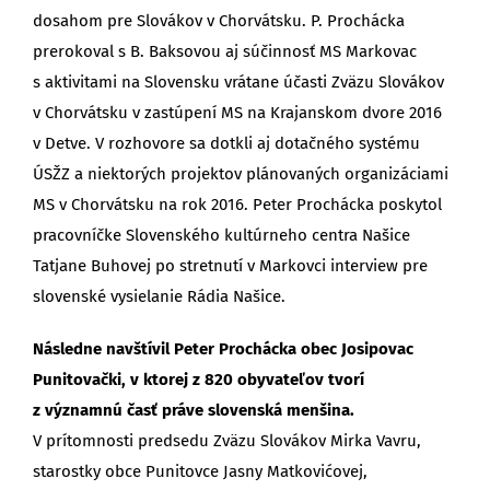
dosahom pre Slovákov v Chorvátsku. P. Prochácka
prerokoval s B. Baksovou aj súčinnosť MS Markovac
s aktivitami na Slovensku vrátane účasti Zväzu Slovákov
v Chorvátsku v zastúpení MS na Krajanskom dvore 2016
v Detve. V rozhovore sa dotkli aj dotačného systému
ÚSŽZ a niektorých projektov plánovaných organizáciami
MS v Chorvátsku na rok 2016. Peter Prochácka poskytol
pracovníčke Slovenského kultúrneho centra Našice
Tatjane Buhovej po stretnutí v Markovci interview pre
slovenské vysielanie Rádia Našice.
Následne navštívil Peter Prochácka obec Josipovac
Punitovački, v ktorej z 820 obyvateľov tvorí
z významnú časť práve slovenská menšina.
V prítomnosti predsedu Zväzu Slovákov Mirka Vavru,
starostky obce Punitovce Jasny Matkovićovej,