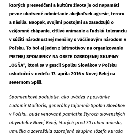
ktorých presvedčení a kultúre života je od napamäti
pevne ukotvené odmietanie akejkoľvek agresie, teroru
a násilia. Naopak, svojimi postojmi sa zasadzujú o
vzájomné chápanie, citlivé vnímanie a ľudskú toleranciu
v súžití národnostnej menšiny s väčšinovým národom v
Poľsku. To bol aj jeden z leitmotívov na organizovanie
PIETNEJ SPOMIENKY NA OBETE OZBROJENEJ SKUPINY
„OGŇA“, ktorá sa v gescii Spolku Slovákov v Poľsku
uskutoční v nedeľu 17. apríla 2016 v Novej Belej na
severnom Spiši.
Spomienkové podujatie, ako uvádza v pozvánke
Ľudomír Molitoris, generálny tajomník Spolku Slovákov
v Poľsku, bude venované pamiatke štyroch slovenských
obyvateľov Novej Belej, ktorých pred 70 rokmi uniesla,
umučila a zavraždila ozbrojená skupina Józefa Kuraša