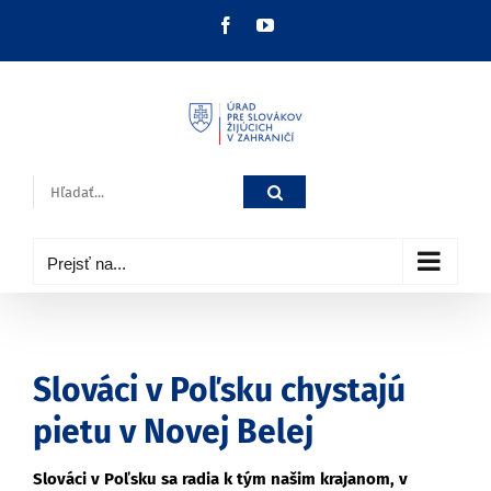
Skip
Facebook
YouTube
to
content
Hľadať:
Prejsť na...
Slováci v Poľsku chystajú
pietu v Novej Belej
Slováci v Poľsku sa radia k tým našim krajanom, v