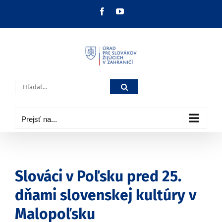
Skip
Facebook
YouTube
to
content
Hľadať:
Prejsť na...
Slováci v Poľsku pred 25.
dňami slovenskej kultúry v
Malopoľsku