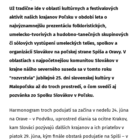
Už tradične ide v oblasti kultúrnych a festivalových
aktivít našich krajanov Poľsku v období leta o
najvýznamnejšiu prezentáciu folkloristických,
umelecko-tvorivých a hudobno-tanečných skupinových
či sólových vystúpení umeleckých telies, spolkov a
organizácií Slovákov na poľskej strane Spiša a Oravy. V
oblastiach s najpočetnejšou komunitou Slovákov v
krajne nášho severného suseda sa v tomto roku
"rozvrstvia" jubilejné 25. dni slovenskej kultúry v
Malopoľsku až do troch prostredí, o čom svedčí aj
pozvánka zo Spolku Slovákov v Poľsku.
Harmonogram troch podujatí sa začína v nedeľu 24. júna
na Orave – v Podvlku, uprostred diania sa ocitne Krakov,
kam Slováci pozývajú ďalších krajanov a ich priateľov v
piatok 29. júna, kým finále obstará podujatie na Spiši – v