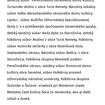
tanečný súbor Perečínskeho okresného domu kultúry
Turianska dolina
z obce Turie Remety, Národný vokálny
súbor Veľko-Berezňanského okresného domu kultúry
Liptáci
, súbor
Ružička
Užhorodskej špecializovanej
školy č. 4 s prehĺbeným vyučovaním slovenského jazyka,
detský tanečný súbor
Naša fajta
zo Storožnice, detský
folklórny súbor
Rodina
z obce Turie Remety, folklórny
súbor
Hutnícke večierky
z obce Rodniková Huta
Svaliavského okresu, Národný súbor
Beťáry
z obce
Storožnica, folklórna skupina
Remetskí poštári
Perečinského okresu, vokálny súbor
Rumenok
domu
kultúry obce Seredné, súbor
Folklórny prameň
Užhorodskej národnej univerzity, Folklórna skupina
Šačanka a Šačane
zriadená pri Miestnom úrade
Mestskej časti Košice-Šaca zo Slovenska, ako aj ďalší
sólisti a duetá.