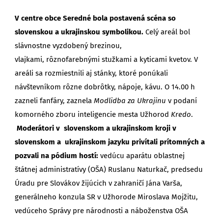
V centre obce Seredné bola postavená scéna so
slovenskou a ukrajinskou symbolikou.
Celý areál bol
slávnostne vyzdobený brezinou,
vlajkami, rôznofarebnými stužkami a kyticami kvetov. V
areáli sa rozmiestnili aj stánky, ktoré ponúkali
návštevníkom rôzne dobrôtky, nápoje, kávu. O 14.00 h
zazneli fanfáry, zaznela
Modlidba za Ukrajinu
v podaní
komorného zboru inteligencie mesta Užhorod
Kredo
.
Moderátori v slovenskom a ukrajinskom kroji v
slovenskom a ukrajinskom jazyku privítali prítomných a
pozvali na pódium hostí:
vedúcu aparátu oblastnej
štátnej administratívy (OŠA) Ruslanu Naturkač, predsedu
Úradu pre Slovákov žijúcich v zahraničí Jána Varša,
generálneho konzula SR v Užhorode Miroslava Mojžitu,
vedúceho Správy pre národnosti a náboženstva OŠA