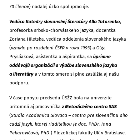
70 členov
) naďalej úzko spolupracuje.
Vedúca Katedry slovanskej literatúry Alla Tatarenko,
profesorka srbsko-chorvátskeho jazyka, docentka
Zoriana Hiletska, vedúca oddelenia slovenského jazyka
(
vzniklo po rozdelení ČSFR v roku 1993
) a Oľga
Pryšliaková, asistentka a ašpirantka, sa
úprimne
oddávajú organizácii a výučbe slovenského jazyka
a literatúry
a v tomto smere si plne zaslúžia aj našu
podporu.
V čase pobytu predsedu ÚSŽZ bola na univerzite
prítomná aj pracovníčka
z Metodického centra SAS
(
Studia Academica Slovaca – centra pre slovenčinu ako
cudzí jazyk, ktorej riaditeľkou je d
oc. PhDr. Jana
Pekarovičová, PhD
.) Filozofickej fakulty UK v Bratislave.