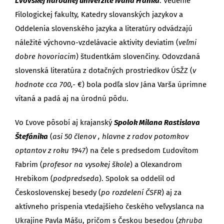
Ľvovskej národnej univerzite Ivana Franka
. Vedenie
Filologickej fakulty, Katedry slovanských jazykov a
Oddelenia slovenského jazyka a literatúry odvádzajú
náležité výchovno-vzdelávacie aktivity deviatim (
veľmi
dobre hovoriacim
) študentkám slovenčiny. Odovzdaná
slovenská literatúra z dotačných prostriedkov ÚSŽZ (
v
hodnote cca 700,-
€) bola podľa slov Jána Varša úprimne
vítaná a padá aj na úrodnú pôdu.
Vo Ľvove pôsobí aj krajanský
Spolok Milana Rastislava
Štefánika
(
asi 50 členov , hlavne z radov potomkov
optantov z roku 1947
) na čele s predsedom Ľudovítom
Fabrim (
profesor na vysokej škole
) a Olexandrom
Hrebikom (
podpredseda
). Spolok sa oddelil od
Československej besedy (
po rozdelení ČSFR
) aj za
aktívneho prispenia vtedajšieho českého veľvyslanca na
Ukrajine Pavla Mášu, pričom s Českou besedou (
zhruba