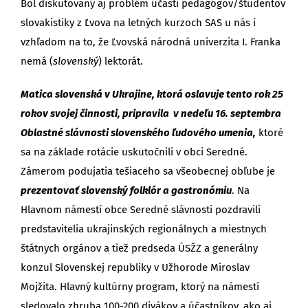
Bol diskutovaný aj problém účasti pedagógov/študentov
slovakistiky z Ľvova na letných kurzoch SAS u nás i
vzhľadom na to, že Ľvovská národná univerzita I. Franka
nemá (
slovenský
) lektorát.
Matica slovenská v Ukrajine, ktorá oslavuje tento rok 25
rokov svojej činnosti, pripravila v nedeľu 16. septembra
Oblastné slávnosti slovenského ľudového umenia,
ktoré
sa na základe rotácie uskutočnili v obci Seredné.
Zámerom podujatia tešiaceho sa všeobecnej obľube je
prezentovať slovenský folklór a gastronómiu
. Na
Hlavnom námestí obce Seredné slávnosti pozdravili
predstavitelia ukrajinských regionálnych a miestnych
štátnych orgánov a tiež predseda ÚSŽZ a generálny
konzul Slovenskej republiky v Užhorode Miroslav
Mojžita. Hlavný kultúrny program, ktorý na námestí
sledovalo zhruba 100-200 divákov a účastníkov, ako aj