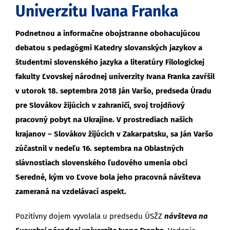
Univerzitu Ivana Franka
Podnetnou a informačne obojstranne obohacujúcou
debatou s pedagógmi Katedry slovanských jazykov a
študentmi slovenského jazyka a literatúry Filologickej
fakulty Ľvovskej národnej univerzity Ivana Franka zavŕšil
v utorok 18. septembra 2018 Ján Varšo, predseda Úradu
pre Slovákov žijúcich v zahraničí, svoj trojdňový
pracovný pobyt na Ukrajine. V prostrediach našich
krajanov – Slovákov žijúcich v Zakarpatsku, sa Ján Varšo
zúčastnil v nedeľu 16. septembra na Oblastných
slávnostiach slovenského ľudového umenia obci
Seredné, kým vo Ľvove bola jeho pracovná návšteva
zameraná na vzdelávací aspekt.
Pozitívny dojem vyvolala u predsedu ÚSŽZ
návšteva na