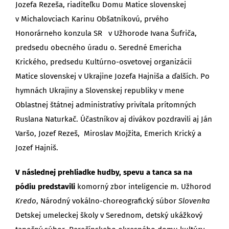
Jozefa Rezeša, riaditeľku Domu Matice slovenskej
v Michalovciach Karinu Obšatníkovú, prvého
Honorárneho konzula SR v Užhorode Ivana Šufriča,
predsedu obecného úradu o. Seredné Emericha
Krického, predsedu Kultúrno-osvetovej organizácii
Matice slovenskej v Ukrajine Jozefa Hajniša a ďalších. Po
hymnách Ukrajiny a Slovenskej republiky v mene
Oblastnej štátnej administratívy privítala prítomných
Ruslana Naturkač. Účastníkov aj divákov pozdravili aj Ján
Varšo, Jozef Rezeš, Miroslav Mojžita, Emerich Krický a
Jozef Hajniš.
V následnej prehliadke hudby, spevu a tanca sa na
pódiu predstavili
komorný zbor inteligencie m. Užhorod
Kredo
, Národný vokálno-choreografický súbor
Slovenka
Detskej umeleckej školy v Serednom, detský ukážkový