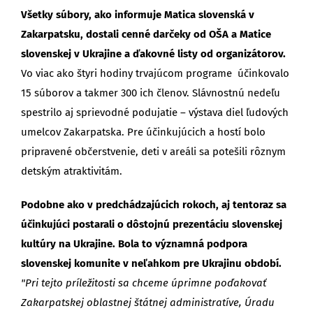
Všetky súbory, ako informuje Matica slovenská v
Zakarpatsku, dostali cenné darčeky od OŠA a Matice
slovenskej v Ukrajine a ďakovné listy od organizátorov.
Vo viac ako štyri hodiny trvajúcom programe účinkovalo
15 súborov a takmer 300 ich členov. Slávnostnú nedeľu
spestrilo aj sprievodné podujatie – výstava diel ľudových
umelcov Zakarpatska. Pre účinkujúcich a hostí bolo
pripravené občerstvenie, deti v areáli sa potešili rôznym
detským atraktivitám.
Podobne ako v predchádzajúcich rokoch, aj tentoraz sa
účinkujúci postarali o dôstojnú prezentáciu slovenskej
kultúry na Ukrajine. Bola to významná podpora
slovenskej komunite v neľahkom pre Ukrajinu období.
"Pri tejto príležitosti sa chceme úprimne poďakovať
Zakarpatskej oblastnej štátnej administratíve, Úradu