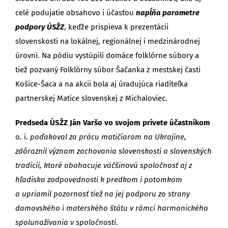
celé podujatie obsahovo i účasťou
napĺňa parametre
podpory ÚSŽZ
, keďže prispieva k prezentácii
slovenskosti na lokálnej, regionálnej i medzinárodnej
úrovni. Na pódiu vystúpili domáce folklórne súbory a
tiež pozvaný Folklórny súbor Šačanka z mestskej časti
Košice-Šaca a na akcii bola aj úradujúca riaditeľka
partnerskej Matice slovenskej z Michaloviec.
Predseda ÚSŽZ Ján Varšo vo svojom prívete účastníkom
o. i.
poďakoval za prácu matičiarom na Ukrajine,
zdôraznil význam zachovania slovenskosti a slovenských
tradícií, ktoré obohacuje väčšinovú spoločnosť aj z
hľadiska zodpovednosti k predkom i potomkom
a upriamil pozornosť tiež na jej podporu zo strany
domovského i materského štátu v rámci harmonického
spolunažívania v spoločnosti
.