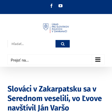
Skip
Facebook
YouTube
to
content
Hľadať:
Prejsť na...
Slováci v Zakarpatsku sa v
Serednom veselili, vo Ľvove
navštívil Ján Varšo