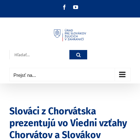
Skip
Facebook
YouTube
to
content
Hľadať:
Prejsť na...
Slováci z Chorvátska
prezentujú vo Viedni vzťahy
Chorvátov a Slovákov