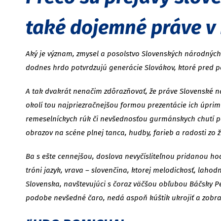
také dojemné práve v 
Aký je význam, zmysel a posolstvo Slovenských národných 
dodnes hrdo potvrdzujú generácie Slovákov, ktoré pred po
A tak dvakrát nenačim zdôrazňovať, že práve Slovenské ná
okolí tou najpriezračnejšou formou prezentácie ich úpri
remeselníckych rúk či nevšednosťou gurmánskych chutí poč
obrazov na scéne plnej tanca, hudby, farieb a radosti zo ž
Ba s ešte cennejšou, doslova nevyčísliteľnou pridanou h
tróni jazyk, vrava – slovenčina, ktorej melodickosť, lah
Slovenska, navštevujúci s čoraz väčšou obľubou Báčsky Pe
podobe nevšedné čaro, nedá aspoň kúštik ukrojiť a zobra