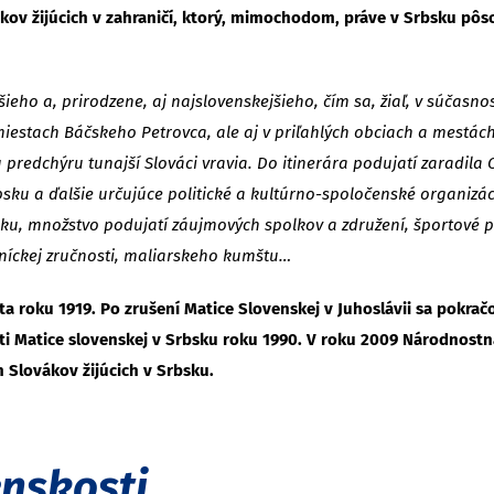
ákov žijúcich v zahraničí, ktorý, mimochodom, práve v Srbsku pôs
ieho a, prirodzene, aj najslovenskejšieho, čím sa, žiaľ, v súčasnos
miestach Báčskeho Petrovca, ale aj v priľahlých obciach a mestác
edchýru tunajší Slováci vravia. Do itinerára podujatí zaradila 
ku a ďalšie určujúce politické a kultúrno-spoločenské organizác
množstvo podujatí záujmových spolkov a združení, športové poduj
níckej zručnosti, maliarskeho kumštu…
ta roku 1919. Po zrušení Matice Slovenskej v Juhoslávii sa pokrač
i Matice slovenskej v Srbsku roku 1990.
V roku 2009 Národnostná
 Slovákov žijúcich v Srbsku.
enskosti