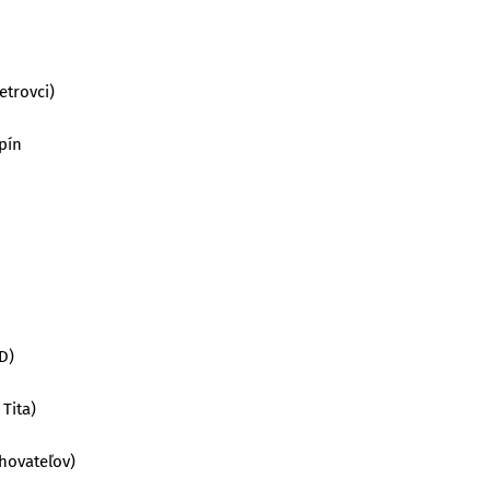
etrovci)
pín
D)
Tita)
hovateľov)