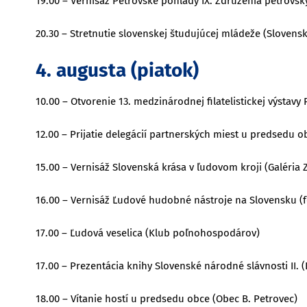
19.00 – Vernisáž Petrovské pohľady IX. Združenia petrovsk
20.30 – Stretnutie slovenskej študujúcej mládeže (Slovens
4. augusta (piatok)
10.00 – Otvorenie 13. medzinárodnej filatelistickej výstavy
12.00 – Prijatie delegácií partnerských miest u predsedu o
15.00 – Vernisáž Slovenská krása v ľudovom kroji (Galéria
16.00 – Vernisáž Ľudové hudobné nástroje na Slovensku (
17.00 – Ľudová veselica (Klub poľnohospodárov)
17.00 – Prezentácia knihy Slovenské národné slávnosti II.
18.00 – Vítanie hostí u predsedu obce (Obec B. Petrovec)