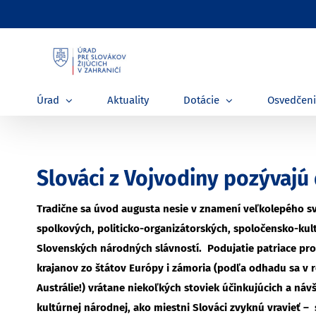
Skip
to
content
Úrad
Aktuality
Dotácie
Osvedčen
Slováci z Vojvodiny pozývajú
Tradične sa úvod augusta nesie v znamení veľkolepého sv
spolkových, politicko-organizátorských, spoločensko-kult
Slovenských národných slávností.
Podujatie patriace pr
krajanov zo štátov Európy i zámoria (podľa odhadu sa v ro
Austrálie!) vrátane niekoľkých stoviek účinkujúcich a ná
kultúrnej národnej, ako miestni Slováci zvyknú vravieť –