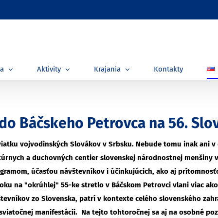
ia
Aktivity
Krajania
Kontakty
 do Báčskeho Petrovca na 56. Slo
iatku vojvodinských Slovákov v Srbsku. Nebude tomu inak ani v 
úrnych a duchovných centier slovenskej národnostnej menšiny v S
ogramom, účasťou návštevníkov i účinkujúcich, ako aj prítomnosť
ku na "okrúhlej" 55-ke stretlo v Báčskom Petrovci vlani viac ako 
vštevníkov zo Slovenska, patrí v kontexte celého slovenského zahr
 sviatočnej manifestácii. Na tejto tohtoročnej sa aj na osobné p