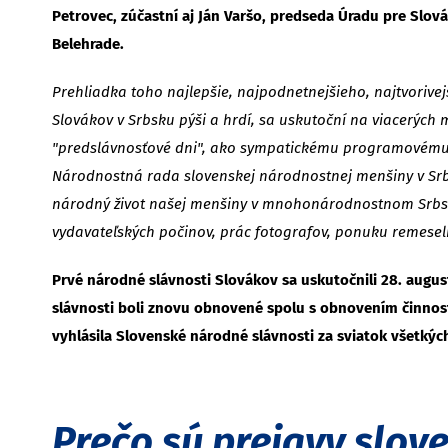
Petrovec, zúčastní aj Ján Varšo, predseda Úradu pre Slov
Belehrade.
Prehliadka toho najlepšie, najpodnetnejšieho, najtvorivejš
Slovákov v Srbsku pýši a hrdí, sa uskutoční na viacerých 
"predslávnosťové dni", ako sympatickému programovému pr
Národnostná rada slovenskej národnostnej menšiny v Srbs
národný život našej menšiny v mnohonárodnostnom Srbsku, 
vydavateľských počinov, prác fotografov, ponuku remesel
Prvé národné slávnosti Slovákov sa uskutočnili 28. augus
slávnosti boli znovu obnovené spolu s obnovením činnost
vyhlásila Slovenské národné slávnosti za sviatok všetkých
Prečo sú prejavy slov