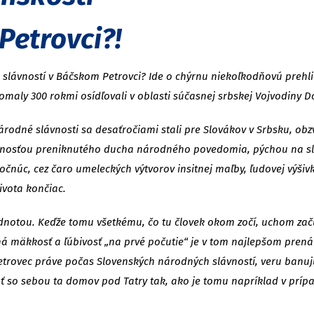
Petrovci?!
slávností v Báčskom Petrovci? Ide o chýrnu niekoľkodňovú prehlia
maly 300 rokmi osídľovali v oblasti súčasnej srbskej Vojvodiny D
rodné slávnosti sa desaťročiami stali pre Slovákov v Srbsku, obz
mnosťou preniknutého ducha národného povedomia, pýchou na slov
núc, cez čaro umeleckých výtvorov insitnej maľby, ľudovej výšivk
ivota končiac.
odnotou. Keďže tomu všetkému, čo tu človek okom zočí, uchom zač
odná mäkkosť a ľúbivosť „na prvé počutie“ je v tom najlepšom pren
trovec práve počas Slovenských národných slávností, veru banujú,
ť so sebou ta domov pod Tatry tak, ako je tomu napríklad v príp