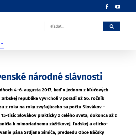
Facebook
YouTub
Hľadať:
venské národné slávnosti
dňoch 4.-6. augusta 2017, keď v jednom z kľúčových
rbskej republike vyvrcholí v poradí už 56. ročník
ou z roka na roky zvyšujúceho sa počtu Slovákov –
15-tisíc Slovákov prakticky z celého sveta, dokonca až z
aničia k mimoriadnemu zážitkovej, ľudskej a eticko-
ozvanie pána Srdjana Simića, predsedu Obce Báčsky