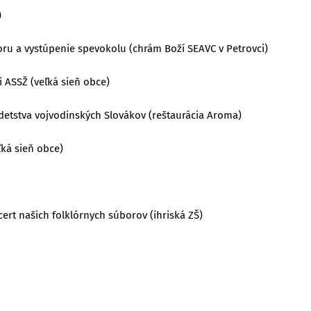
)
oru a vystúpenie spevokolu (chrám Boží SEAVC v Petrovci)
i ASSŽ (veľká sieň obce)
detstva vojvodinských Slovákov (reštaurácia Aroma)
ľká sieň obce)
ert našich folklórnych súborov (ihriská ZŠ)