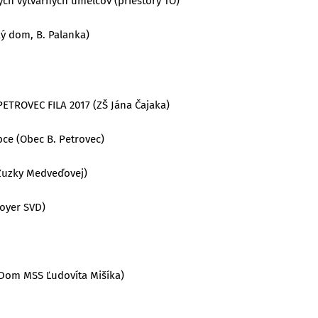
ých výtvarných umelcov (priestory TO)
ký dom, B. Palanka)
 PETROVEC FILA 2017 (ZŠ Jána Čajaka)
bce (Obec B. Petrovec)
 Zuzky Medveďovej)
foyer SVD)
 (Dom MSS Ľudovíta Mišíka)