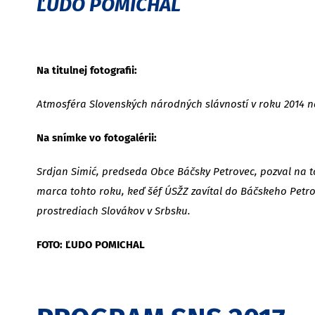
ĽUDO POMICHAL
Na titulnej fotografii:
Atmosféra Slovenských národných slávností v roku 2014 na
Na snímke vo fotogalérii:
Srdjan Simić, predseda Obce Báčsky Petrovec, pozval na 
marca tohto roku, keď šéf ÚSŽZ zavítal do Báčskeho Petro
prostrediach Slovákov v Srbsku.
FOTO: ĽUDO POMICHAL