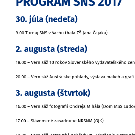
PROGRAM SNS 2017
30. júla (nedeľa)
9.00 Turnaj SNS v šachu (hala ZŠ Jána Čajaka)
2. augusta (streda)
18.00 – Vernisáž 10 rokov Slovenského vydavateľského cent
20.00 – Vernisáž Austrálske pohľady, výstava malieb a graf
3. augusta (štvrtok)
16.00 – Vernisáž fotografií Ondreja Miháľa (Dom MSS Ľudov
17.00 – Slávnostné zasadnutie NRSNM (GJK)