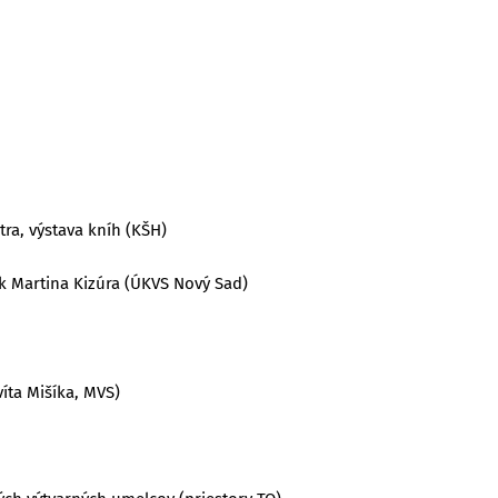
ra, výstava kníh (KŠH)
ík Martina Kizúra (ÚKVS Nový Sad)
íta Mišíka, MVS)