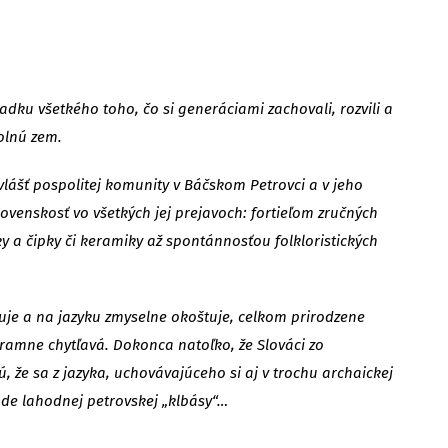
dku všetkého toho, čo si generáciami zachovali, rozvili a
olnú zem.
vlášť pospolitej komunity v Báčskom Petrovci a v jeho
enskosť vo všetkých jej prejavoch: fortieľom zručných
y a čipky či keramiky až spontánnosťou folkloristických
uje a na jazyku zmyselne okoštuje, celkom prirodzene
áramne chytľavá. Dokonca natoľko, že Slováci zo
 že sa z jazyka, uchovávajúceho si aj v trochu archaickej
ade lahodnej petrovskej „klbásy“…